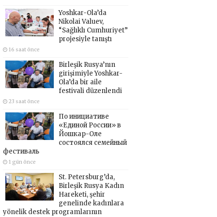
Yoshkar-Ola’da
Nikolai Valuev,
“Sağlıklı Cumhuriyet”
projesiyle tanıştı
16 saat önce
Birleşik Rusya’nın
girişimiyle Yoshkar-
Ola’da bir aile
festivali düzenlendi
23 saat önce
По инициативе
«Единой России» в
Йошкар-Оле
состоялся семейный
фестиваль
1 gün önce
St. Petersburg’da,
Birleşik Rusya Kadın
Hareketi, şehir
genelinde kadınlara
yönelik destek programlarının