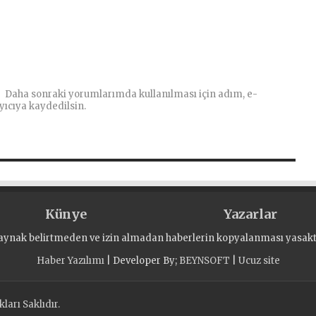
Daha sonraki yorumlarımda kullanılması için adım, e-
yıcıya kaydedilsin.
Künye
Yazarlar
aynak belirtmeden ve izin almadan haberlerin kopyalanması yasaktı
Haber Yazılımı
| Developer By;
BEYNSOFT
|
Ucuz site
arı Saklıdır.