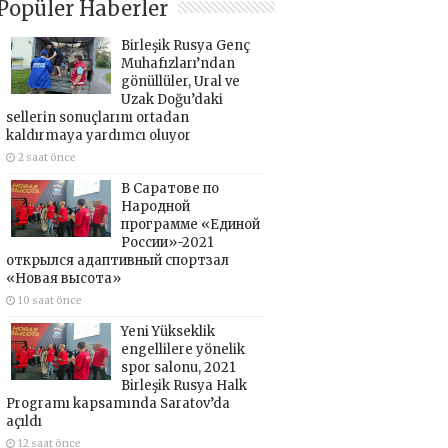
Popüler Haberler
Birleşik Rusya Genç
Muhafızları’ndan
gönüllüler, Ural ve
Uzak Doğu’daki
sellerin sonuçlarını ortadan
kaldırmaya yardımcı oluyor
2 saat önce
В Саратове по
Народной
программе «Единой
России»-2021
открылся адаптивный спортзал
«Новая высота»
10 saat önce
Yeni Yükseklik
engellilere yönelik
spor salonu, 2021
Birleşik Rusya Halk
Programı kapsamında Saratov’da
açıldı
12 saat önce