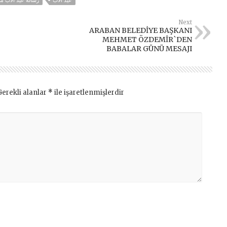
عيد الأب
رسالة عيد الأب 
Next
ARABAN BELEDİYE BAŞKANI
MEHMET ÖZDEMİR`DEN
BABALAR GÜNÜ MESAJI
Gerekli alanlar
*
ile işaretlenmişlerdir