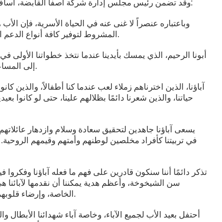
وقد تضمن رئيس مجلس إدارة شركة أصفا القابضة، أساف أتاسوي، التصريحات التالية في رسالته:
وباعتباره عنصراً لا غنى عنه في الحياة الأسرية، فإن الأ
المشروط لتوفير كافة أنواع الدعم الذي تحتاجه زوجته وأطفاله طوال الحياة.
أبونا الرحيم، الذي يمسك بأيدينا عندما نتخذ خطواتنا الأولى في 
إلى المساعدة بحبه وثقته، هو مصدر أماننا بحضوره.
آباؤنا، الذين اخترناهم زملاء لعب عندما كنا أطفالاً، والذين كان
حياتنا، والذين شعرنا دائمًا بظلالهم علينا، حتى لو كانوا
يسعى آباؤنا جاهدين لتحقيق سعادة وسلام وازدهار عائلاته
في تربيتنا كأفراد مخلصين لوطنهم وأمتهم وقيمهم الروحية. 
تذكر دائمًا أننا سنكون قادرين على فهم ما فعله آباؤنا وفكروا
سن الشيخوخة، وأعظم هدية يمكننا أن نقدمها لآبائنا ه
الخاصة، وإرضاء قلوبهم وإسعادهم، بالاهتمام الذي يتوقعونه منا.
أحتفل بعيد الأب لجميع الآباء، وخاصة آباء شهدائنا الأبطال وا