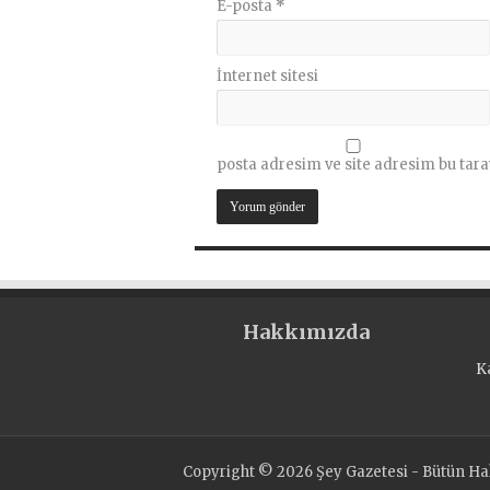
E-posta
*
İnternet sitesi
posta adresim ve site adresim bu tara
Hakkımızda
K
Copyright © 2026 Şey Gazetesi - Bütün Hakl