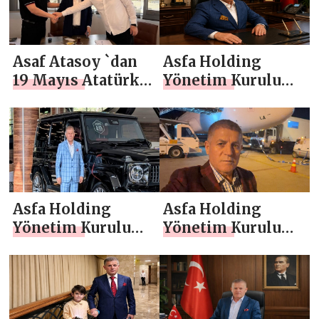
Asaf Atasoy `dan
Asfa Holding
19 Mayıs Atatürk’ü
Yönetim Kurulu
Anma, Gençlik ve
Başkanı Asaf
Spor Bayramı
Atasoy `dan
Mesajı
Anneler Günü
Mesajı
Asfa Holding
Asfa Holding
Yönetim Kurulu
Yönetim Kurulu
Başkanı Asaf
Başkanı Asaf
Atasoy `dan 23
Atasoy `dan
Nisan Mesajı
Ramazan Bayramı
Mesajı