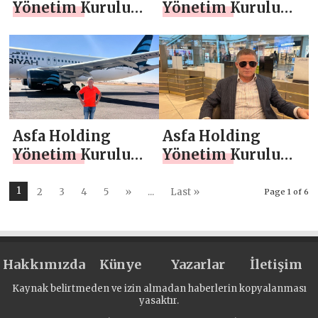
Yönetim Kurulu
Yönetim Kurulu
Başkanı Asaf
Başkanı Asaf
Atasoy `dan 10
Atasoy `dan 24
Aralık Dünya İnsan
Kasım
Hakları Günü
Öğretmenler Günü
Mesajı
Mesajı
Asfa Holding
Asfa Holding
Yönetim Kurulu
Yönetim Kurulu
Başkanı Asaf
Başkanı Asaf
Atasoy `dan 10
Atasoy `dan 19
1
2
3
4
5
»
...
Last »
Page 1 of 6
Kasım Atatürk’ü
Ekim Muhtarlar
Anma Günü Mesajı
Günü Mesajı
Hakkımızda
Künye
Yazarlar
İletişim
Kaynak belirtmeden ve izin almadan haberlerin kopyalanması
yasaktır.