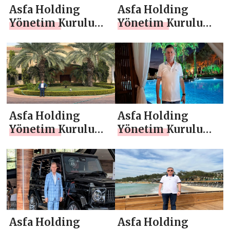
Asfa Holding
Asfa Holding
Yönetim Kurulu
Yönetim Kurulu
Başkanı Asaf
Başkanı Asaf
Atasoy `dan Yeni
Atasoy `dan
Yıl Mesajı
Regaib Kandili
Mesajı
Asfa Holding
Asfa Holding
Yönetim Kurulu
Yönetim Kurulu
Başkanı Asaf
Başkanı Asaf
Atasoy `dan
Atasoy `dan
Regaib Kandili
Mevlana Haftası
Mesajı
Mesajı
Asfa Holding
Asfa Holding