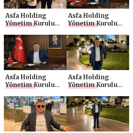
Asfa Holding
Asfa Holding
Yönetim Kurulu
Yönetim Kurulu
Başkanı Asaf
Başkanı Asaf
Atasoy `dan
Atasoy `dan Berat
Ramazan ayı
Kandili Mesajı
mesajı
Asfa Holding
Asfa Holding
Yönetim Kurulu
Yönetim Kurulu
Başkanı Asaf
Başkanı Asaf
Atasoy `dan Miraç
Atasoy `dan 10
Kandili Mesajı
Ocak Çalışan
Gazeteciler Günü
Mesajı