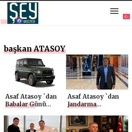
başkan ATASOY
Asaf Atasoy `dan
Asaf Atasoy `dan
Babalar Günü
Jandarma
Mesajı
Teşkilatı’nın 187.
Kuruluş Yıl
Dönümü Mesajı