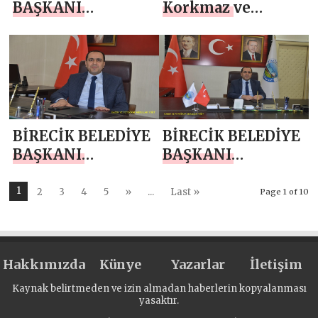
BAŞKANI
Korkmaz ve
MEHMET BEGİT
Avukat Zeliha
`TEN RAMAZAN
Eryıkar Dünya
AYI MESAJI
Evine Girdi
BİRECİK BELEDİYE
BİRECİK BELEDİYE
BAŞKANI
BAŞKANI
MEHMET BEGİT
MEHMET BEGİT
`TEN BERAT
`TEN MİRAÇ
1
2
3
4
5
»
...
Last »
Page 1 of 10
KANDİLİ MESAJI
KANDİLİ MESAJI
Hakkımızda
Künye
Yazarlar
İletişim
Kaynak belirtmeden ve izin almadan haberlerin kopyalanması
yasaktır.