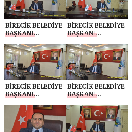
BASIN BAYRAMI
MİLLİ BİRLİK
MESAJI
GÜNÜ MESAJI
BİRECİK BELEDİYE
BİRECİK BELEDİYE
BAŞKANI
BAŞKANI
MEHMET BEGİT
MEHMET BEGİT
`TEN BABALAR
`TEN JANDARMA
GÜNÜ MESAJI
TEŞKİLATI’NIN
187. KURULUŞ YIL
DÖNÜMÜ MESAJI
BİRECİK BELEDİYE
BİRECİK BELEDİYE
BAŞKANI
BAŞKANI
MEHMET BEGİT
MEHMET BEGİT
`TEN KURBAN
`TEN 19 MAYIS
BAYRAMI MESAJI
ATATÜRK’Ü
ANMA, GENÇLİK