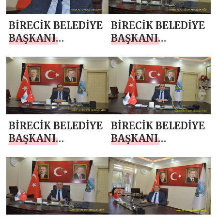
VE SPOR BAYRAMI
MESAJI
BİRECİK BELEDİYE
BİRECİK BELEDİYE
BAŞKANI
BAŞKANI
MEHMET BEGİT
MEHMET BEGİT
`TEN 14 MAYIS
`TEN ANNELER
DÜNYA ÇİFTÇİLER
GÜNÜ MESAJI
GÜNÜ MESAJI
BİRECİK BELEDİYE
BİRECİK BELEDİYE
BAŞKANI
BAŞKANI
MEHMET BEGİT
MEHMET BEGİT
`TEN 1 MAYIS
`TEN 23 NİSAN
EMEK VE
MESAJI
DAYANIŞMA
GÜNÜ KUTLAMA
MESAJI