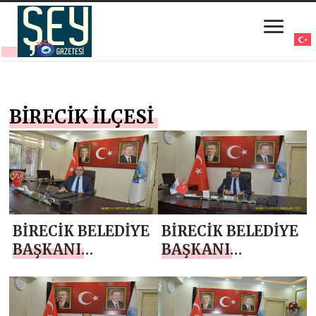
BİRECİK İLÇESİ
BİRECİK BELEDİYE
BİRECİK BELEDİYE
BAŞKANI
BAŞKANI
MEHMET BEGİT
MEHMET BEGİT
`TEN 24 TEMMUZ
`TEN 15 TEMMUZ
GAZETECİLER VE
DEMOKRASİ VE