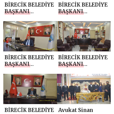
BİRECİK BELEDİYE
BİRECİK BELEDİYE
BAŞKANI
BAŞKANI
MEHMET BEGİT
MEHMET BEGİT
`TEN 11 NİSAN
`TEN 10 NİSAN
MESAJI
POLİS HAFTASI
MESAJI
BİRECİK BELEDİYE
BİRECİK BELEDİYE
BAŞKANI
BAŞKANI
MEHMET BEGİT
MEHMET BEGİT
`TEN RAMAZAN
`TEN KADİR
BAYRAMI MESAJI
GECESİ MESAJI
BİRECİK BELEDİYE
Avukat Sinan