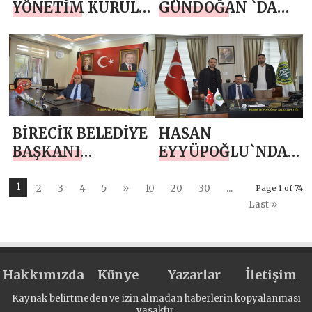
YÖNETİM KURULU
GÜNDOĞAN `DAN
BAŞKANI FARUK
KURBAN BAYRAMI
KARADAĞ `DAN
MESAJI
KURBAN
BAYRAMI MESAJI
BİRECİK BELEDİYE
HASAN
BAŞKANI
EYYÜPOĞLU`NDAN
MEHMET BEGİT
KURBAN BAYRAMI
`TEN KURBAN
MESAJI
1
2
3
4
5
»
10
20
30
...
Page 1 of 74
BAYRAMI MESAJI
Last »
Hakkımızda
Künye
Yazarlar
İletişim
Kaynak belirtmeden ve izin almadan haberlerin kopyalanması
yasaktır.