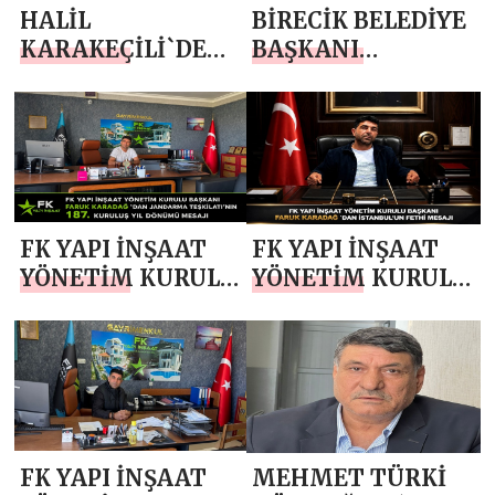
HALİL
BİRECİK BELEDİYE
KARAKEÇİLİ`DEN
BAŞKANI
JANDARMA
MEHMET BEGİT
TEŞKİLATI’NIN
`TEN JANDARMA
187. KURULUŞ YIL
TEŞKİLATI’NIN 187.
DÖNÜMÜ MESAJI
KURULUŞ YIL
DÖNÜMÜ MESAJI
FK YAPI İNŞAAT
FK YAPI İNŞAAT
YÖNETİM KURULU
YÖNETİM KURULU
BAŞKANI FARUK
BAŞKANI FARUK
KARADAĞ `DAN
KARADAĞ `DAN
JANDARMA
İSTANBUL’UN
TEŞKİLATI’NIN
FETHİ MESAJI
187. KURULUŞ YIL
DÖNÜMÜ MESAJI
FK YAPI İNŞAAT
MEHMET TÜRKİ