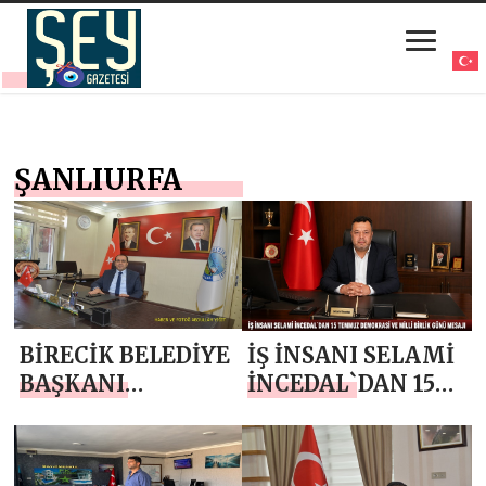
ŞANLIURFA
BİRECİK BELEDİYE
İŞ İNSANI SELAMİ
BAŞKANI
İNCEDAL`DAN 15
MEHMET BEGİT
TEMMUZ
`TEN 24 TEMMUZ
DEMOKRASİ VE
GAZETECİLER VE
MİLLİ BİRLİK