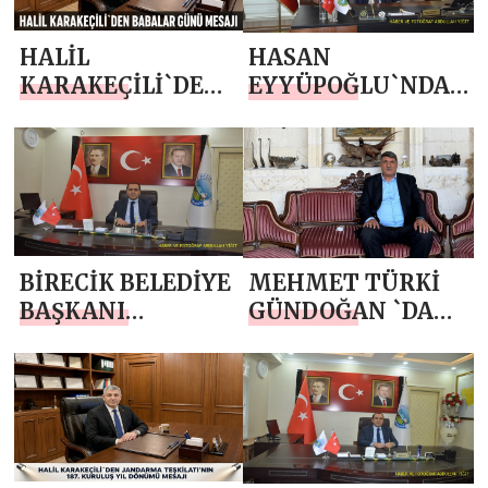
GÜNÜ MESAJI
HALİL
HASAN
KARAKEÇİLİ`DEN
EYYÜPOĞLU`NDAN
BABALAR GÜNÜ
BABALAR GÜNÜ
MESAJI
MESAJI
BİRECİK BELEDİYE
MEHMET TÜRKİ
BAŞKANI
GÜNDOĞAN `DAN
MEHMET BEGİT
BABALAR GÜNÜ
`TEN BABALAR
MESAJI
GÜNÜ MESAJI