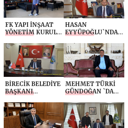
BASIN BAYRAMI
GÜNÜ MESAJI
MESAJI
FK YAPI İNŞAAT
HASAN
YÖNETİM KURULU
EYYÜPOĞLU`NDAN
BAŞKANI FARUK
15 TEMMUZ
KARADAĞ `DAN 15
DEMOKRASİ VE
TEMMUZ
MİLLİ BİRLİK
DEMOKRASİ VE
GÜNÜ MESAJI
MİLLİ BİRLİK
GÜNÜ MESAJI
BİRECİK BELEDİYE
MEHMET TÜRKİ
BAŞKANI
GÜNDOĞAN `DAN
MEHMET BEGİT
15 TEMMUZ
`TEN 15 TEMMUZ
DEMOKRASİ VE
DEMOKRASİ VE
MİLLİ BİRLİK
MİLLİ BİRLİK
GÜNÜ MESAJI