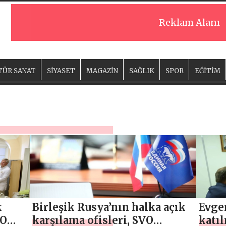
Reklam Alanı
TÜR SANAT
SİYASET
MAGAZİN
SAĞLIK
SPOR
EĞİTİM
k
Birleşik Rusya’nın halka açık
Evge
VO
karşılama ofisleri, SVO
katıl