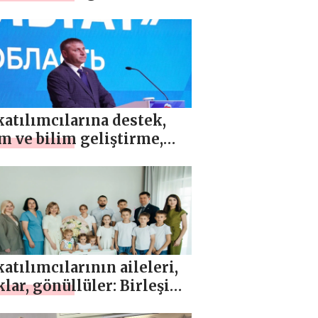
üyeleri için bir
psiyon düzenledi
atılımcılarına destek,
m ve bilim geliştirme,
k hizmetleri ve kırsal
ar: Birleşik Rusya forumu
uçlar Var!” Belgorod
esinde düzenlendi
atılımcılarının aileleri,
lar, gönüllüler: Birleşik
, bölge sakinlerine