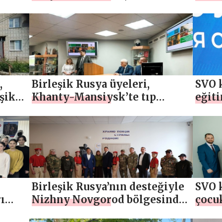
lyesi
katılımcıları ve aileleri için
aile 
Birleşik Karşılama Günü
rese
düzenliyor
,
Birleşik Rusya üyeleri,
SVO k
şik
Khanty-Mansiysk’te tıp
eğiti
in
uzmanlarıyla SVO
sağlı
katılımcıları ve aileleri için
alanl
bir rehabilitasyon sisteminin
“Son
geliştirilmesi konusunu
bölg
görüştüler
Birleşik Rusya’nın desteğiyle
SVO k
ı
Nizhny Novgorod bölgesinde
çocuk
SVO’ya adanmış bir okul
Rusya