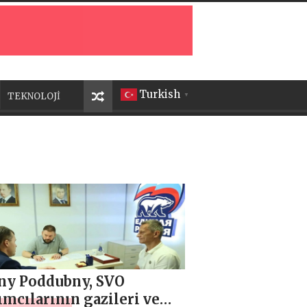
Turkish
TEKNOLOJİ
▼
ny Poddubny, SVO
ımcılarının gazileri ve