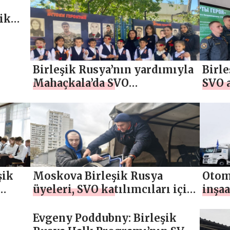
müzesi açıldı
yardı
ik
eme
Birleşik Rusya’nın yardımıyla
Birle
Mahaçkala’da SVO
SVO 
katılımcıları anısına bir anıt
bölg
düzenlendi
Masal
şik
Moskova Birleşik Rusya
Otomo
üyeleri, SVO katılımcıları için
inşaa
hastaneye yardım ulaştırdı
mektu
SVO 
Evgeny Poddubny: Birleşik
malz