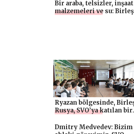
sınıfları düzenledi
Bir araba, telsizler, inşaat
malzemeleri ve su: Birleş
Rusya, cephedeki ve
hastanelerdeki SVO
savaşçılarına yeni malz
sevkiyatı yaptı
Ryazan bölgesinde, Birle
Rusya, SVO’ya katılan bir
kişinin anısına bir anıt
plaketi açtı
Dmitry Medvedev: Bizim