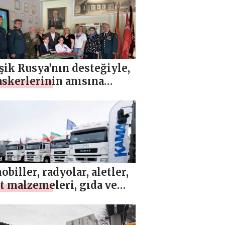
m etti
şik Rusya’nın desteğiyle,
askerlerinin anısına
elerde Kahraman
arı açıldı
biller, radyolar, aletler,
t malzemeleri, gıda ve
plar: Birleşik Rusya,
bölgesine yeni
emeler gönderdi