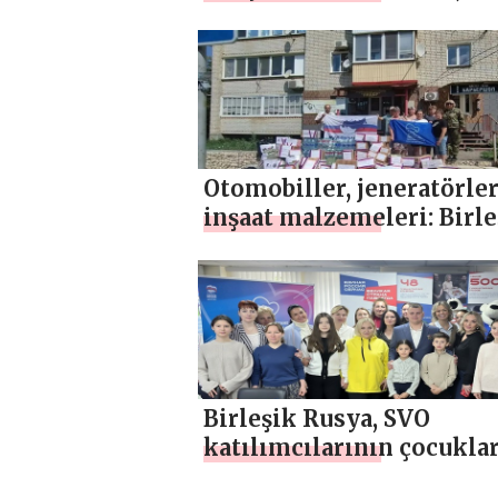
üyeleri için bir resim atö
düzenledi
Otomobiller, jeneratörler
inşaat malzemeleri: Birle
Rusya, SVO savaşçıları iç
bölgelerde yardım
kampanyaları düzenliyor
Birleşik Rusya, SVO
katılımcılarının çocuklar
için Moskova’da ustalık