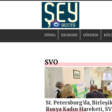
DÜNYA
EKONOMİ
GÜNDEM
KÜL
SVO
St. Petersburg’da, Birleşi
Rusya Kadın Hareketi, S