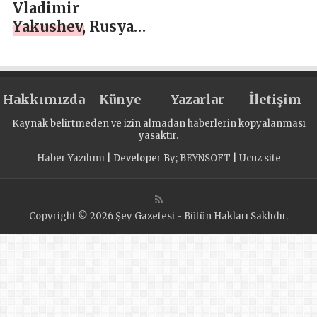
Vladimir
Yakushev, Rusya
Federasyonu
Kahramanı
Vladimir Saibel’i,
Hakkımızda
SVO
Künye
Yazarlar
İletişim
katılımcılarını
Kaynak belirtmeden ve izin almadan haberlerin kopyalanması
desteklemek için
yasaktır.
Birleşik Rusya
Haber Yazılımı
| Developer By;
BEYNSOFT
|
Ucuz site
halk programının
yönetim
koordinatörü
Copyright © 2026 Şey Gazetesi - Bütün Hakları Saklıdır.
olarak önerdi