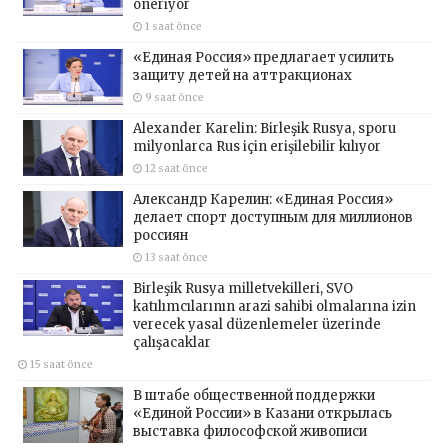
öneriyor
1 saat önce
«Единая Россия» предлагает усилить
защиту детей на аттракционах
9 saat önce
Alexander Karelin: Birleşik Rusya, sporu
milyonlarca Rus için erişilebilir kılıyor
12 saat önce
Александр Карелин: «Единая Россия»
делает спорт доступным для миллионов
россиян
13 saat önce
Birleşik Rusya milletvekilleri, SVO
katılımcılarının arazi sahibi olmalarına izin
verecek yasal düzenlemeler üzerinde
çalışacaklar
15 saat önce
В штабе общественной поддержки
«Единой России» в Казани открылась
выставка философской живописи