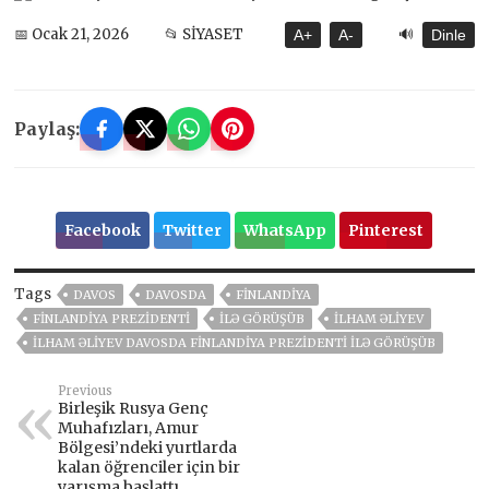
🔊
📅 Ocak 21, 2026
📂 SİYASET
A+
A-
Dinle
Paylaş:
Facebook
Twitter
WhatsApp
Pinterest
Tags
DAVOS
DAVOSDA
FINLANDIYA
FINLANDIYA PREZIDENTI
ILƏ GÖRÜŞÜB
İLHAM ƏLIYEV
İLHAM ƏLIYEV DAVOSDA FINLANDIYA PREZIDENTI ILƏ GÖRÜŞÜB
Previous
Birleşik Rusya Genç
Muhafızları, Amur
Bölgesi’ndeki yurtlarda
kalan öğrenciler için bir
yarışma başlattı