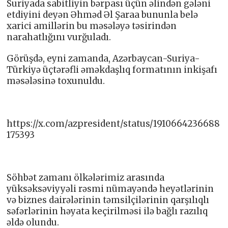
Suriyada sabitliyin bərpası üçün əlindən gələni
etdiyini deyən Əhməd Əl Şaraa bununla belə
xarici amillərin bu məsələyə təsirindən
narahatlığını vurğuladı.
Görüşdə, eyni zamanda, Azərbaycan-Suriya-
Türkiyə üçtərəfli əməkdaşlıq formatının inkişafı
məsələsinə toxunuldu.
https://x.com/azpresident/status/1910664236688
175393
Söhbət zamanı ölkələrimiz arasında
yüksəksəviyyəli rəsmi nümayəndə heyətlərinin
və biznes dairələrinin təmsilçilərinin qarşılıqlı
səfərlərinin həyata keçirilməsi ilə bağlı razılıq
əldə olundu.