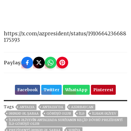
https://x.com/azpresident/status/1910664236688
175393
Paylaş:
Facebook
Twitter
WhatsApp
Pinterest
Tags
ANTALYA
ANTALYA’DA
AZƏRBAYCAN
ƏHMƏD ƏL ŞARAA
GÖRÜŞÜ OLUB
ILƏ
İLHAM ƏLIYEV
İLHAM ƏLIYEVIN ANTALYADA SURIYANIN KEÇID DÖVRÜ PREZIDENTI
ILƏ GÖRÜŞÜ OLUB
PREZIDENTI ƏHMƏD ƏL ŞARAA
SURIYA