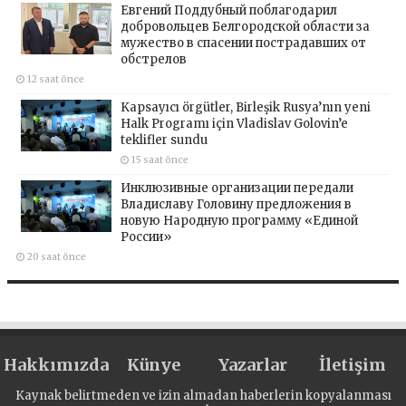
Евгений Поддубный поблагодарил
добровольцев Белгородской области за
мужество в спасении пострадавших от
обстрелов
12 saat önce
Kapsayıcı örgütler, Birleşik Rusya’nın yeni
Halk Programı için Vladislav Golovin’e
teklifler sundu
15 saat önce
Инклюзивные организации передали
Владиславу Головину предложения в
новую Народную программу «Единой
России»
20 saat önce
Hakkımızda
Künye
Yazarlar
İletişim
Kaynak belirtmeden ve izin almadan haberlerin kopyalanması