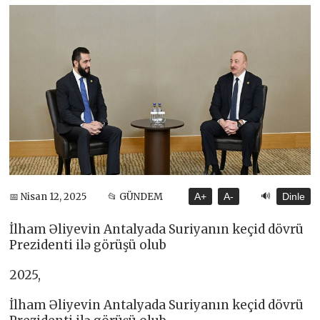
🔊
📅 Nisan 12, 2025
📂 GÜNDEM
A+
A-
Dinle
İlham Əliyevin Antalyada Suriyanın keçid dövrü
Prezidenti ilə görüşü olub
2025,
İlham Əliyevin Antalyada Suriyanın keçid dövrü