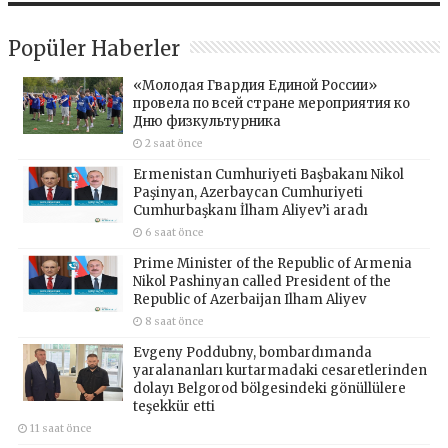
Popüler Haberler
«Молодая Гвардия Единой России»
провела по всей стране мероприятия ко
Дню физкультурника
2 saat önce
Ermenistan Cumhuriyeti Başbakanı Nikol
Paşinyan, Azerbaycan Cumhuriyeti
Cumhurbaşkanı İlham Aliyev’i aradı
6 saat önce
Prime Minister of the Republic of Armenia
Nikol Pashinyan called President of the
Republic of Azerbaijan Ilham Aliyev
8 saat önce
Evgeny Poddubny, bombardımanda
yaralananları kurtarmadaki cesaretlerinden
dolayı Belgorod bölgesindeki gönüllülere
teşekkür etti
11 saat önce