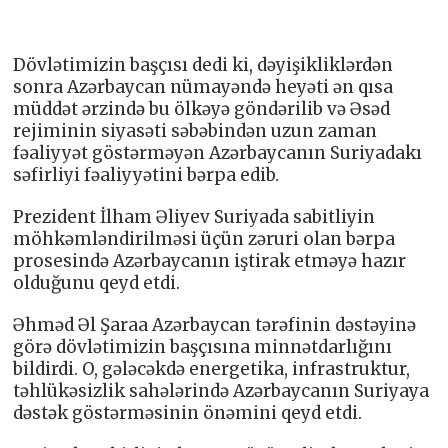
Dövlətimizin başçısı dedi ki, dəyişikliklərdən
sonra Azərbaycan nümayəndə heyəti ən qısa
müddət ərzində bu ölkəyə göndərilib və Əsəd
rejiminin siyasəti səbəbindən uzun zaman
fəaliyyət göstərməyən Azərbaycanın Suriyadakı
səfirliyi fəaliyyətini bərpa edib.
Prezident İlham Əliyev Suriyada sabitliyin
möhkəmləndirilməsi üçün zəruri olan bərpa
prosesində Azərbaycanın iştirak etməyə hazır
olduğunu qeyd etdi.
Əhməd Əl Şaraa Azərbaycan tərəfinin dəstəyinə
görə dövlətimizin başçısına minnətdarlığını
bildirdi. O, gələcəkdə energetika, infrastruktur,
təhlükəsizlik sahələrində Azərbaycanın Suriyaya
dəstək göstərməsinin önəmini qeyd etdi.