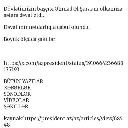
Dövlətimizin başçısı Əhməd Əl Şaraanı ölkəmizə
səfərə dəvət etdi.
Dəvət minnətdarlıqla qəbul olundu.
Böyük ölçüdə şəkillər
https://x.com/azpresident/status/1910664236688
175393
BÜTÜN YAZILAR
XƏBƏRLƏR
SƏNƏDLƏR
VİDEOLAR
ŞƏKİLLƏR
kaynak:https://president.az/az/articles/view/685
48