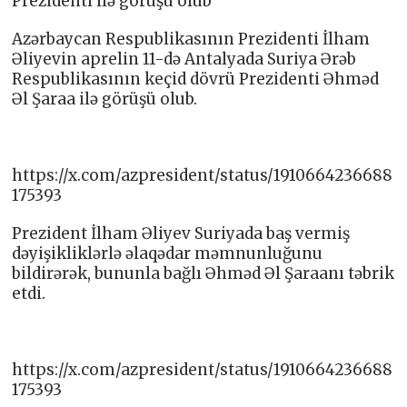
Prezidenti ilə görüşü olub
Azərbaycan Respublikasının Prezidenti İlham
Əliyevin aprelin 11-də Antalyada Suriya Ərəb
Respublikasının keçid dövrü Prezidenti Əhməd
Əl Şaraa ilə görüşü olub.
https://x.com/azpresident/status/1910664236688
175393
Prezident İlham Əliyev Suriyada baş vermiş
dəyişikliklərlə əlaqədar məmnunluğunu
bildirərək, bununla bağlı Əhməd Əl Şaraanı təbrik
etdi.
https://x.com/azpresident/status/1910664236688
175393