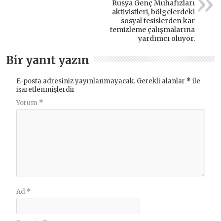
Rusya Genç Muhafızları
aktivistleri, bölgelerdeki
sosyal tesislerden kar
temizleme çalışmalarına
yardımcı oluyor.
Bir yanıt yazın
E-posta adresiniz yayınlanmayacak.
Gerekli alanlar
*
ile
işaretlenmişlerdir
Yorum
*
Ad
*