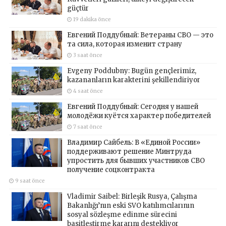
güçtür
19 dakika önce
Евгений Поддубный: Ветераны СВО — это
та сила, которая изменит страну
3 saat önce
Evgeny Poddubny: Bugün gençlerimiz,
kazananların karakterini şekillendiriyor
4 saat önce
Евгений Поддубный: Сегодня у нашей
молодёжи куётся характер победителей
7 saat önce
Владимир Сайбель: В «Единой России»
поддерживают решение Минтруда
упростить для бывших участников СВО
получение соцконтракта
9 saat önce
Vladimir Saibel: Birleşik Rusya, Çalışma
Bakanlığı’nın eski SVO katılımcılarının
sosyal sözleşme edinme sürecini
basitleştirme kararını destekliyor