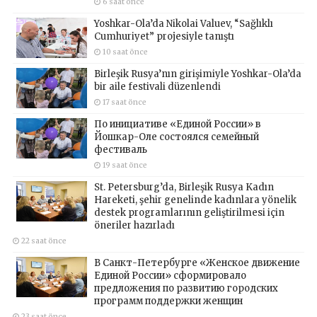
6 saat önce
Yoshkar-Ola’da Nikolai Valuev, “Sağlıklı
Cumhuriyet” projesiyle tanıştı
10 saat önce
Birleşik Rusya’nın girişimiyle Yoshkar-Ola’da
bir aile festivali düzenlendi
17 saat önce
По инициативе «Единой России» в
Йошкар-Оле состоялся семейный
фестиваль
19 saat önce
St. Petersburg’da, Birleşik Rusya Kadın
Hareketi, şehir genelinde kadınlara yönelik
destek programlarının geliştirilmesi için
öneriler hazırladı
22 saat önce
В Санкт-Петербурге «Женское движение
Единой России» сформировало
предложения по развитию городских
программ поддержки женщин
23 saat önce