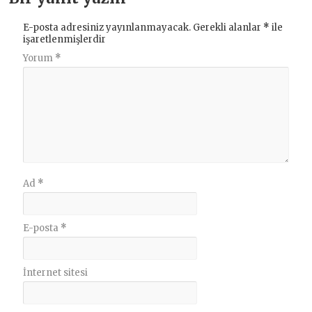
E-posta adresiniz yayınlanmayacak.
Gerekli alanlar
*
ile
işaretlenmişlerdir
Yorum
*
Ad
*
E-posta
*
İnternet sitesi