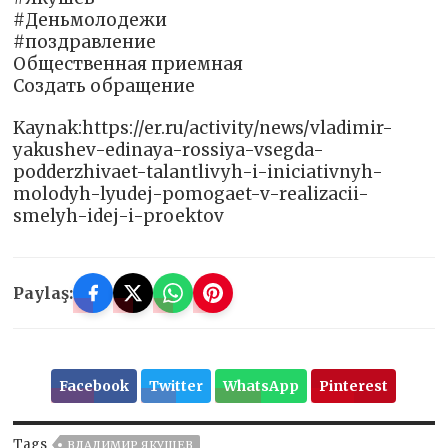
#Деньмолодежи
#поздравление
Общественная приемная
Создать обращение
Kaynak:https://er.ru/activity/news/vladimir-
yakushev-edinaya-rossiya-vsegda-
podderzhivaet-talantlivyh-i-iniciativnyh-
molodyh-lyudej-pomogaet-v-realizacii-
smelyh-idej-i-proektov
Paylaş:
Facebook
Twitter
WhatsApp
Pinterest
Tags
ВЛАДИМИР ЯКУШЕВ