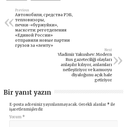
Previous
Автомобили, средства РЭБ,
тепловизоры,
печки-«буржуйки»,
масксети: реготделения
«Единой России»
отправили новые партии
грузов за «ленту»
Next
Vladimir Yakushev: Modern
Rus gazeteciliği olayları
anlaşılır kılıyor, anlamları
netleştiriyor ve kamuoyu
diyaloğunu açık hale
getiriyor
Bir yanıt yazın
E-posta adresiniz yayınlanmayacak.
Gerekli alanlar
*
ile
işaretlenmişlerdir
Yorum
*