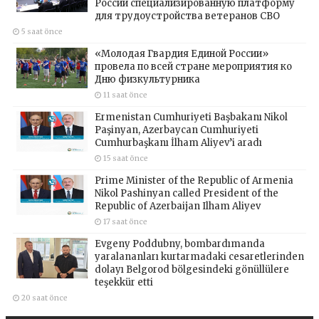
России специализированную платформу
для трудоустройства ветеранов СВО
5 saat önce
«Молодая Гвардия Единой России»
провела по всей стране мероприятия ко
Дню физкультурника
11 saat önce
Ermenistan Cumhuriyeti Başbakanı Nikol
Paşinyan, Azerbaycan Cumhuriyeti
Cumhurbaşkanı İlham Aliyev’i aradı
15 saat önce
Prime Minister of the Republic of Armenia
Nikol Pashinyan called President of the
Republic of Azerbaijan Ilham Aliyev
17 saat önce
Evgeny Poddubny, bombardımanda
yaralananları kurtarmadaki cesaretlerinden
dolayı Belgorod bölgesindeki gönüllülere
teşekkür etti
20 saat önce