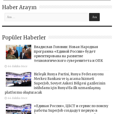
Haber Arayın
Popüler Haberler
Владислав Головин: Новая Народная
программа «Единой России» будет
ориентирована на развитие
технологического суверенитета и ОПК
44 dakika önce
Birleşik Rusya Partisi, Rusya Federasyonu
Merkez Bankası ve iş arama hizmeti
SuperJob, Sovyet Askeri Bölgesi gazilerinin
istihdamı için Rusya’da ilk uzmanlaşmış
platformu oluşturacak
44 dakika önce
«Единая Россия», ЦБСТ и сервис по поиску
работы SuperJob создадут первую в