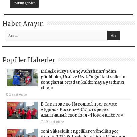
Haber Arayın
Popüler Haberler
Birleşik Rusya Genç Muhafızları’ndan
gönüllüler, Ural ve Uzak Doğu’daki sellerin
sonuçlarını ortadan kaldırmaya yardımcı
oluyor
2 saat önce
В Саратове по Народной программе
«Единой России»-2021 открылся
адаптивный спортзал «Новая высота»
10 saat önce
Yeni Yükseklik engellilere yönelik spor
salonu, 2021 Birleşik Rusya Halk Programı