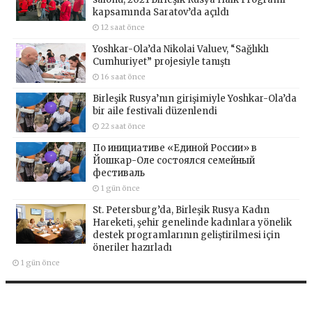
kapsamında Saratov’da açıldı
12 saat önce
Yoshkar-Ola’da Nikolai Valuev, “Sağlıklı
Cumhuriyet” projesiyle tanıştı
16 saat önce
Birleşik Rusya’nın girişimiyle Yoshkar-Ola’da
bir aile festivali düzenlendi
22 saat önce
По инициативе «Единой России» в
Йошкар-Оле состоялся семейный
фестиваль
1 gün önce
St. Petersburg’da, Birleşik Rusya Kadın
Hareketi, şehir genelinde kadınlara yönelik
destek programlarının geliştirilmesi için
öneriler hazırladı
1 gün önce