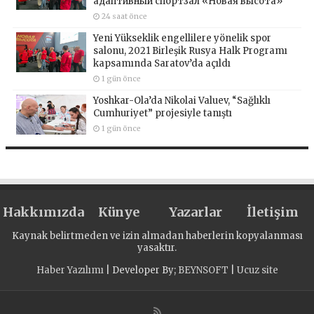
адаптивный спортзал «Новая высота»
24 saat önce
Yeni Yükseklik engellilere yönelik spor
salonu, 2021 Birleşik Rusya Halk Programı
kapsamında Saratov’da açıldı
1 gün önce
Yoshkar-Ola’da Nikolai Valuev, “Sağlıklı
Cumhuriyet” projesiyle tanıştı
1 gün önce
Hakkımızda
Künye
Yazarlar
İletişim
Kaynak belirtmeden ve izin almadan haberlerin kopyalanması
yasaktır.
Haber Yazılımı
| Developer By;
BEYNSOFT
|
Ucuz site