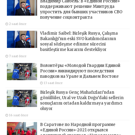
Владимир Сайбель: В «Единой России»
поддерживают решение Минтруда
упростить для бывших участников СВО
получение соцконтракта
2 saat önce
Vladimir Saibel: Birleşik Rusya, Çalışma
Bakanlığı’nın eski SVO katılımcılarının
sosyal sözleşme edinme sürecini
basitleştirme kararını destekliyor
7 saat önce
Волонтёры «Молодой Гвардии Единой
России» ликвидируют последствия
паводков на Урале и Дальнем Востоке
13 saat önce
Birleşik Rusya Genç Muhafızları’ndan
gönüllüler, Ural ve Uzak Doğu’daki sellerin
sonuçlarını ortadan kaldırmaya yardımcı
oluyor
16 saat önce
В Саратове по Народной программе
«Единой России»-2021 открылся