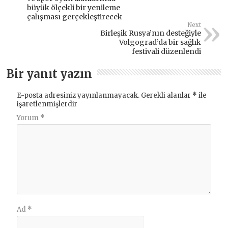
büyük ölçekli bir yenileme
çalışması gerçekleştirecek
Next
Birleşik Rusya’nın desteğiyle
Volgograd’da bir sağlık
festivali düzenlendi
Bir yanıt yazın
E-posta adresiniz yayınlanmayacak.
Gerekli alanlar
*
ile
işaretlenmişlerdir
Yorum
*
Ad
*