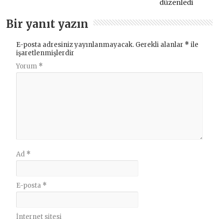
düzenledi
Bir yanıt yazın
E-posta adresiniz yayınlanmayacak.
Gerekli alanlar
*
ile
işaretlenmişlerdir
Yorum
*
Ad
*
E-posta
*
İnternet sitesi