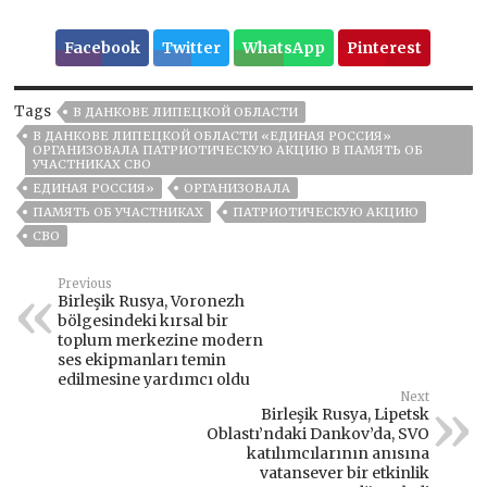
Facebook
Twitter
WhatsApp
Pinterest
Tags
В ДАНКОВЕ ЛИПЕЦКОЙ ОБЛАСТИ
В ДАНКОВЕ ЛИПЕЦКОЙ ОБЛАСТИ «ЕДИНАЯ РОССИЯ»
ОРГАНИЗОВАЛА ПАТРИОТИЧЕСКУЮ АКЦИЮ В ПАМЯТЬ ОБ
УЧАСТНИКАХ СВО
ЕДИНАЯ РОССИЯ»
ОРГАНИЗОВАЛА
ПАМЯТЬ ОБ УЧАСТНИКАХ
ПАТРИОТИЧЕСКУЮ АКЦИЮ
СВО
Previous
Birleşik Rusya, Voronezh
bölgesindeki kırsal bir
toplum merkezine modern
ses ekipmanları temin
edilmesine yardımcı oldu
Next
Birleşik Rusya, Lipetsk
Oblastı’ndaki Dankov’da, SVO
katılımcılarının anısına
vatansever bir etkinlik