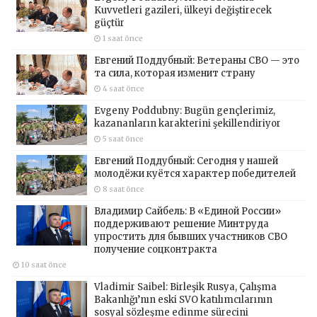
Kuvvetleri gazileri, ülkeyi değiştirecek
güçtür
1 saat önce
Евгений Поддубный: Ветераны СВО — это
та сила, которая изменит страну
4 saat önce
Evgeny Poddubny: Bugün gençlerimiz,
kazananların karakterini şekillendiriyor
5 saat önce
Евгений Поддубный: Сегодня у нашей
молодёжи куётся характер победителей
8 saat önce
Владимир Сайбель: В «Единой России»
поддерживают решение Минтруда
упростить для бывших участников СВО
получение соцконтракта
10 saat önce
Vladimir Saibel: Birleşik Rusya, Çalışma
Bakanlığı’nın eski SVO katılımcılarının
sosyal sözleşme edinme sürecini