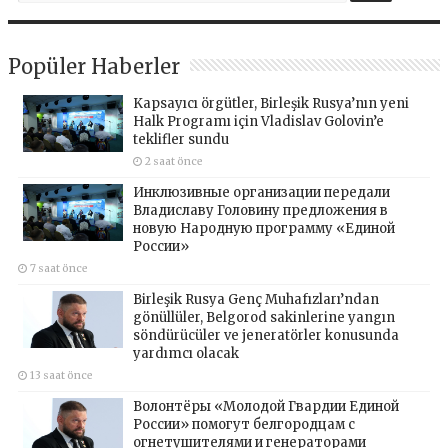
Popüler Haberler
Kapsayıcı örgütler, Birleşik Rusya’nın yeni
Halk Programı için Vladislav Golovin’e
teklifler sundu
2 saat önce
Инклюзивные организации передали
Владиславу Головину предложения в
новую Народную программу «Единой
России»
7 saat önce
Birleşik Rusya Genç Muhafızları’ndan
gönüllüler, Belgorod sakinlerine yangın
söndürücüler ve jeneratörler konusunda
yardımcı olacak
13 saat önce
Волонтёры «Молодой Гвардии Единой
России» помогут белгородцам с
огнетушителями и генераторами