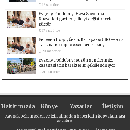
16 saat önce
Evgeny Poddubny: Hava Savunma
Kuvvetleri gazileri, ülkeyi değiştirecek
güçtür
17 saat önce
Евгений Поддубный: Ветераны СВО — это
та сила, которая изменит страну
20 saat önce
Evgeny Poddubny: Bugün gençlerimiz,
kazananların karakterini şekillendiriyor
21 saat önce
Hakkımızda
Künye
Yazarlar
İletişim
Kaynak belirtmeden ve izin almadan haberlerin kopyalanması
yasaktır.