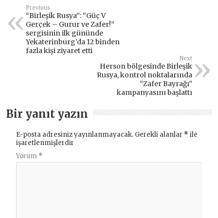
Previous
“Birleşik Rusya”: “Güç V
Gerçek – Gurur ve Zafer!”
sergisinin ilk gününde
Yekaterinburg’da 12 binden
fazla kişi ziyaret etti
Next
Herson bölgesinde Birleşik
Rusya, kontrol noktalarında
“Zafer Bayrağı”
kampanyasını başlattı
Bir yanıt yazın
E-posta adresiniz yayınlanmayacak.
Gerekli alanlar
*
ile
işaretlenmişlerdir
Yorum
*