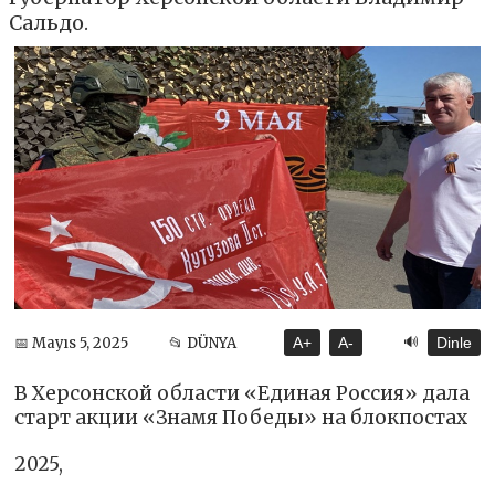
Сальдо.
🔊
📅 Mayıs 5, 2025
📂 DÜNYA
A+
A-
Dinle
В Херсонской области «Единая Россия» дала
старт акции «Знамя Победы» на блокпостах
2025,