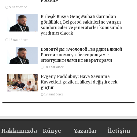
России»
9 saat önce
Birleşik Rusya Genç Muhafızları’ndan
gönüllüler, Belgorod sakinlerine yangın
söndürücüler ve jeneratörler konusunda
yardımcı olacak
15 saat önce
Волонтёры «Молодой Гвардии Единой
России» помогут белгородцам с
огнетушителями и генераторами
18 saat önce
Evgeny Poddubny: Hava Savunma
Kuvvetleri gazileri, ülkeyi değiştirecek
güçtür
19 saat önce
Hakkımızda
Künye
Yazarlar
İletişim