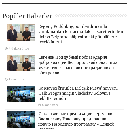
Popüler Haberler
Evgeny Poddubny, bombardımanda
yaralananları kurtarmadaki cesaretlerinden
dolayı Belgorod bölgesindeki gönüllülere
teşekkür etti
4 dakika önce
Евгений Поддубный поблагодарил
добровольцев Белгородской области за
мужество в спасении пострадавших от
обстрелов
1 saat önce
Kapsayıcı örgütler, Birleşik Rusya’nın yeni
Halk Programı için Vladislav Golovin’e
teklifler sundu
4 saat önce
Инклюзивные организации передали
Владиславу Головину предложения в
новую Народную программу «Единой