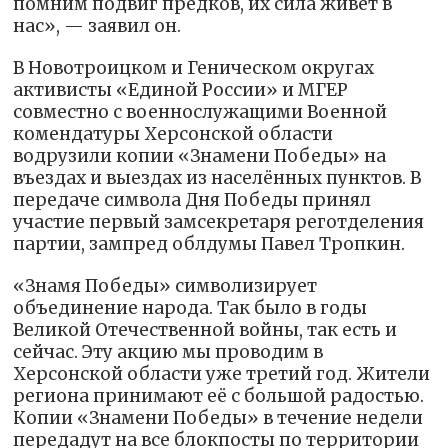
помним подвиг предков, их сила живёт в
нас», — заявил он.
В Новотроицком и Геническом округах
активисты «Единой России» и МГЕР
совместно с военнослужащими Военной
комендатуры Херсонской области
водрузили копии «Знамени Победы» на
въездах и выездах из населённых пунктов. В
передаче символа Дня Победы принял
участие первый замсекретаря реготделения
партии, зампред облдумы Павел Тропкин.
«Знамя Победы» символизирует
объединение народа. Так было в годы
Великой Отечественной войны, так есть и
сейчас. Эту акцию мы проводим в
Херсонской области уже третий год. Жители
региона принимают её с большой радостью.
Копии «Знамени Победы» в течение недели
передадут на все блокпосты по территории