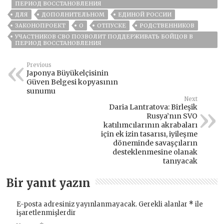
ПЕРИОД ВОССТАНОВЛЕНИЯ
ДЛЯ
ДОПОЛНИТЕЛЬНОМ
ЕДИНОЙ РОССИИ
ЗАКОНОПРОЕКТ
О
ОТПУСКЕ
РОДСТВЕННИКОВ
УЧАСТНИКОВ СВО ПОЗВОЛИТ ПОДДЕРЖИВАТЬ БОЙЦОВ В
ПЕРИОД ВОССТАНОВЛЕНИЯ
Previous
Japonya Büyükelçisinin
Güven Belgesi kopyasının
sunumu
Next
Daria Lantratova: Birleşik
Rusya’nın SVO
katılımcılarının akrabaları
için ek izin tasarısı, iyileşme
döneminde savaşçıların
desteklenmesine olanak
tanıyacak
Bir yanıt yazın
E-posta adresiniz yayınlanmayacak.
Gerekli alanlar
*
ile
işaretlenmişlerdir