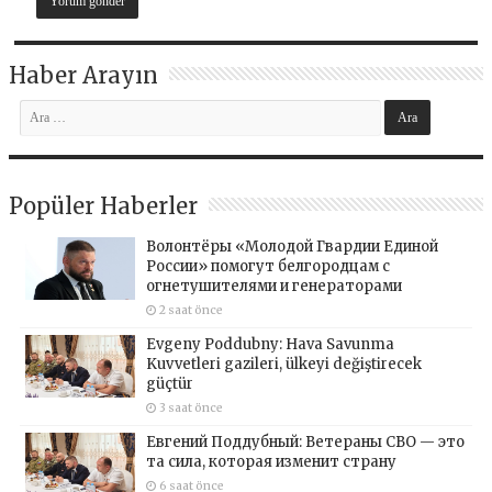
Haber Arayın
Popüler Haberler
Волонтёры «Молодой Гвардии Единой
России» помогут белгородцам с
огнетушителями и генераторами
2 saat önce
Evgeny Poddubny: Hava Savunma
Kuvvetleri gazileri, ülkeyi değiştirecek
güçtür
3 saat önce
Евгений Поддубный: Ветераны СВО — это
та сила, которая изменит страну
6 saat önce