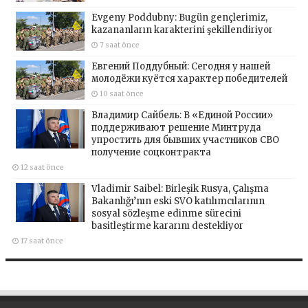
Evgeny Poddubny: Bugün gençlerimiz,
kazananların karakterini şekillendiriyor
7 saat önce
Евгений Поддубный: Сегодня у нашей
молодёжи куётся характер победителей
10 saat önce
Владимир Сайбель: В «Единой России»
поддерживают решение Минтруда
упростить для бывших участников СВО
получение соцконтракта
12 saat önce
Vladimir Saibel: Birleşik Rusya, Çalışma
Bakanlığı’nın eski SVO katılımcılarının
sosyal sözleşme edinme sürecini
basitleştirme kararını destekliyor
17 saat önce