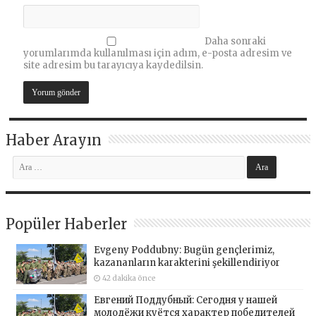
Daha sonraki
yorumlarımda kullanılması için adım, e-posta adresim ve
site adresim bu tarayıcıya kaydedilsin.
Haber Arayın
Popüler Haberler
Evgeny Poddubny: Bugün gençlerimiz,
kazananların karakterini şekillendiriyor
42 dakika önce
Евгений Поддубный: Сегодня у нашей
молодёжи куётся характер победителей