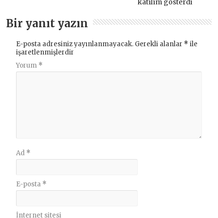
katılım gösterdi
Bir yanıt yazın
E-posta adresiniz yayınlanmayacak.
Gerekli alanlar
*
ile
işaretlenmişlerdir
Yorum
*
Ad
*
E-posta
*
İnternet sitesi