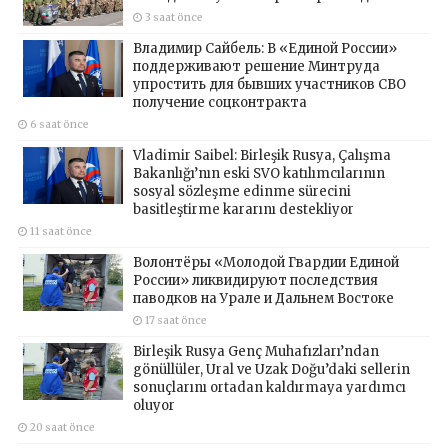
3 saat önce
Владимир Сайбель: В «Единой России»
поддерживают решение Минтруда
упростить для бывших участников СВО
получение соцконтракта
6 saat önce
Vladimir Saibel: Birleşik Rusya, Çalışma
Bakanlığı’nın eski SVO katılımcılarının
sosyal sözleşme edinme sürecini
basitleştirme kararını destekliyor
11 saat önce
Волонтёры «Молодой Гвардии Единой
России» ликвидируют последствия
паводков на Урале и Дальнем Востоке
17 saat önce
Birleşik Rusya Genç Muhafızları’ndan
gönüllüler, Ural ve Uzak Doğu’daki sellerin
sonuçlarını ortadan kaldırmaya yardımcı
oluyor
20 saat önce