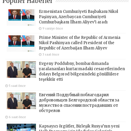
Popüler Haberler
Ermenistan Cumhuriyeti Başbakanı Nikol
Paşinyan, Azerbaycan Cumhuriyeti
Cumhurbaşkanı İlham Aliyev’i aradı
9 saniye önce
Prime Minister of the Republic of Armenia
Nikol Pashinyan called President of the
Republic of Azerbaijan Ilham Aliyev
3 saat önce
Evgeny Poddubny, bombardımanda
yaralananları kurtarmadaki cesaretlerinden
dolayı Belgorod bölgesindeki gönüllülere
teşekkür etti
5 saat önce
Евгений Поддубный поблагодарил
добровольцев Белгородской области за
мужество в спасении пострадавших от
обстрелов
6 saat önce
Kapsayıcı örgütler, Birleşik Rusya’nın yeni