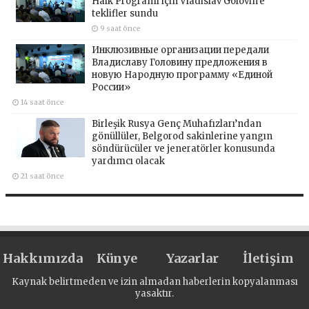
Halk Programı için Vladislav Golovin’e
teklifler sundu
9 saat önce
Инклюзивные организации передали
Владиславу Головину предложения в
новую Народную программу «Единой
России»
14 saat önce
Birleşik Rusya Genç Muhafızları’ndan
gönüllüler, Belgorod sakinlerine yangın
söndürücüler ve jeneratörler konusunda
yardımcı olacak
21 saat önce
Hakkımızda
Künye
Yazarlar
İletişim
Kaynak belirtmeden ve izin almadan haberlerin kopyalanması
yasaktır.