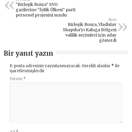
“Birleşik Rusya” SVO
gazilerine “İyilik Ülkesi” parti
personel projesini sundu
Next
Birleşik Rusya, Vladislav
Shapsha’yı Kaluga Bölgesi
valilik seçimleri için aday
gösterdi
Bir yanıt yazın
E-posta adresiniz yayınlanmayacak.
Gerekli alanlar
*
ile
işaretlenmişlerdir
Yorum
*
Ad
*