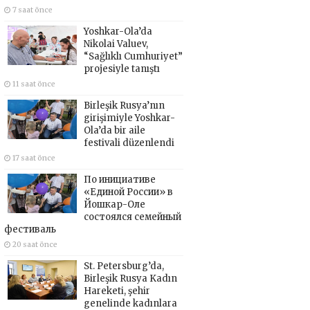
7 saat önce
Yoshkar-Ola’da
Nikolai Valuev,
“Sağlıklı Cumhuriyet”
projesiyle tanıştı
11 saat önce
Birleşik Rusya’nın
girişimiyle Yoshkar-
Ola’da bir aile
festivali düzenlendi
17 saat önce
По инициативе
«Единой России» в
Йошкар-Оле
состоялся семейный
фестиваль
20 saat önce
St. Petersburg’da,
Birleşik Rusya Kadın
Hareketi, şehir
genelinde kadınlara