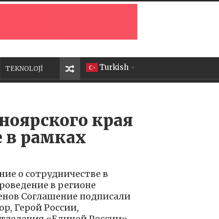
Turkish
TEKNOLOJİ
▼
ноярского края
е в рамках
ние о сотрудничестве в
роведение в регионе
енов Соглашение подписали
р, Герой России,
тделения «Единой России»,