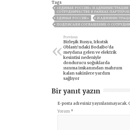
Tags
«ЕДИНАЯ РОССИЯ» И АДМИНИСТРАЦИЯ
СОТРУДНИЧЕСТВЕ В РАМКАХ ПАРТПРО
ЕДИНАЯ РОССИЯ»
И АДМИНИСТРАЦ
ПОДПИСАЛИ СОГЛАШЕНИЕ О СОТРУДН
Previous
Birleşik Rusya, Irkutsk
Oblastı’ndaki Bodaibo’da
meydana gelen ve elektrik
kesintisi nedeniyle
dondurucu soğuklarda
ısınma imkanından mahrum
kalan sakinlere yardım
sağlıyor
Bir yanıt yazın
E-posta adresiniz yayınlanmayacak.
Yorum
*