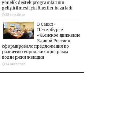
yönelik destek programlarının
geliştirilmesi için öneriler hazırladı
22 saat önce
В Санкт-
Петербурге
«Женское движение
Единой России»
сформировало предложения по
развитию городских программ
поддержки женщин
24 saat önce