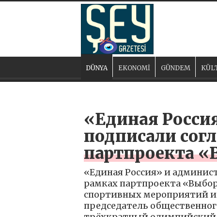
DÜNYA
EKONOMİ
GÜNDEM
KÜL
«Единая Росси
подписали согл
партпроекта «
«Единая Россия» и админист
рамках партпроекта «Выбор
спортивных мероприятий и 
председатель общественного
трёхкратный олимпийский ч