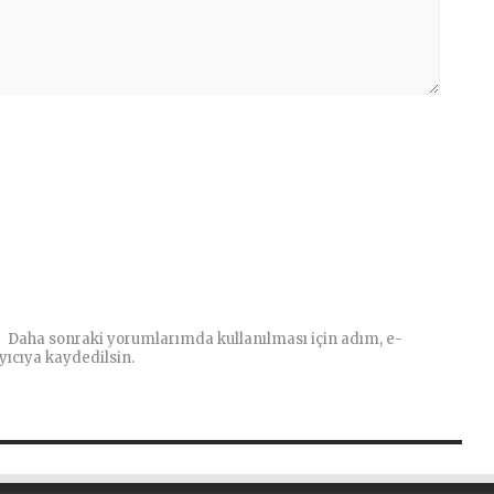
Daha sonraki yorumlarımda kullanılması için adım, e-
yıcıya kaydedilsin.