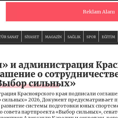
Reklam Alanı
TÜR SANAT
SİYASET
MAGAZİN
SAĞLIK
SPOR
EĞİTİM
я» и администрация Крас
ашение о сотрудничеств
Выбор сильных»
рация Красноярского края подписали соглаше
 сильных» 2026, Документ предусматривает п
развитие системы подготовки юных спортсм
 совета партпроекта «Выбор сильных», сенато
емпион Александр Карелин и секретарь рего