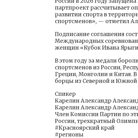
России в 2026 году запущен
партпроект рассчитывает опи
развитии спорта в территор
спортсменов», — отметил Ал
Подписание соглашения сост
Международных соревновани
женщин «Кубок Ивана Ярыгин
В этом году за медали борол
спортсменов из России, Респу
Греции, Монголии и Китая. 
борцы из Северной и Южной
Спикер
Карелин Александр Алексан
Карелин Александр Алексан
Член Комиссии Партии по эт
России, трехкратный Олимп
#Красноярский край
#регионы