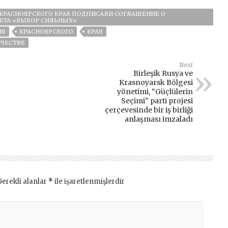
 КРАСНОЯРСКОГО КРАЯ ПОДПИСАЛИ СОГЛАШЕНИЕ О
ЕКТА «ВЫБОР СИЛЬНЫХ»
ИЯ
КРАСНОЯРСКОГО
КРАЯ
ИЧЕСТВЕ
Next
Birleşik Rusya ve
Krasnoyarsk Bölgesi
yönetimi, “Güçlülerin
Seçimi” parti projesi
çerçevesinde bir iş birliği
anlaşması imzaladı
Gerekli alanlar
*
ile işaretlenmişlerdir