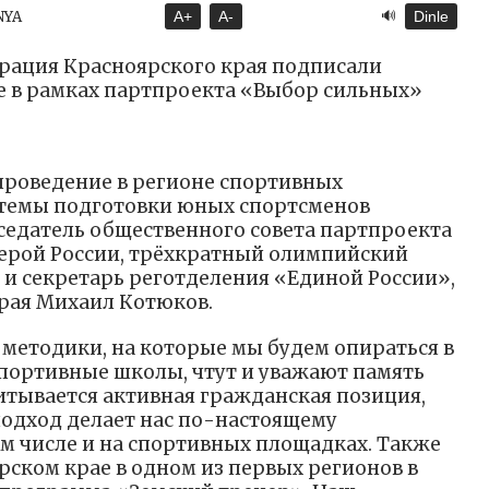
🔊
NYA
A+
A-
Dinle
рация Красноярского края подписали
е в рамках партпроекта «Выбор сильных»
проведение в регионе спортивных
стемы подготовки юных спортсменов
едатель общественного совета партпроекта
Герой России, трёхкратный олимпийский
и секретарь реготделения «Единой России»,
рая Михаил Котюков.
 методики, на которые мы будем опираться в
спортивные школы, чтут и уважают память
итывается активная гражданская позиция,
подход делает нас по-настоящему
м числе и на спортивных площадках. Также
ярском крае в одном из первых регионов в