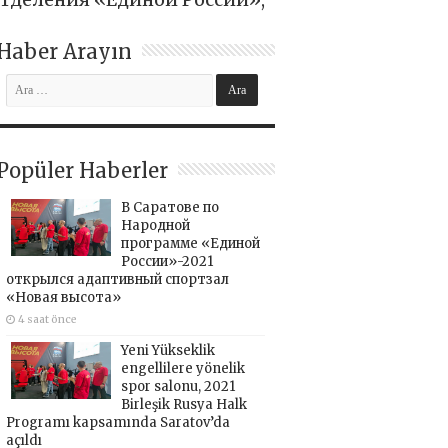
Haber Arayın
Popüler Haberler
В Саратове по
Народной
программе «Единой
России»-2021
открылся адаптивный спортзал
«Новая высота»
4 saat önce
Yeni Yükseklik
engellilere yönelik
spor salonu, 2021
Birleşik Rusya Halk
Programı kapsamında Saratov’da
açıldı