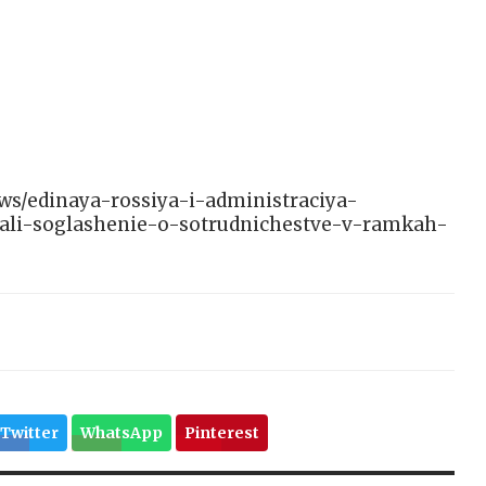
news/edinaya-rossiya-i-administraciya-
ali-soglashenie-o-sotrudnichestve-v-ramkah-
Twitter
WhatsApp
Pinterest