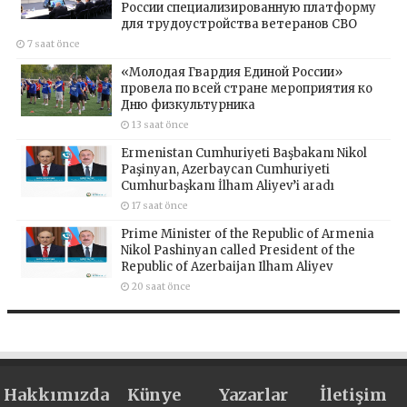
России специализированную платформу
для трудоустройства ветеранов СВО
7 saat önce
«Молодая Гвардия Единой России»
провела по всей стране мероприятия ко
Дню физкультурника
13 saat önce
Ermenistan Cumhuriyeti Başbakanı Nikol
Paşinyan, Azerbaycan Cumhuriyeti
Cumhurbaşkanı İlham Aliyev’i aradı
17 saat önce
Prime Minister of the Republic of Armenia
Nikol Pashinyan called President of the
Republic of Azerbaijan Ilham Aliyev
20 saat önce
Hakkımızda
Künye
Yazarlar
İletişim