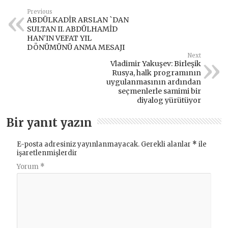
Previous
ABDÜLKADİR ARSLAN `DAN
SULTAN II. ABDÜLHAMİD
HAN’IN VEFAT YIL
DÖNÜMÜNÜ ANMA MESAJI
Next
Vladimir Yakuşev: Birleşik
Rusya, halk programının
uygulanmasının ardından
seçmenlerle samimi bir
diyalog yürütüyor
Bir yanıt yazın
E-posta adresiniz yayınlanmayacak.
Gerekli alanlar
*
ile
işaretlenmişlerdir
Yorum
*