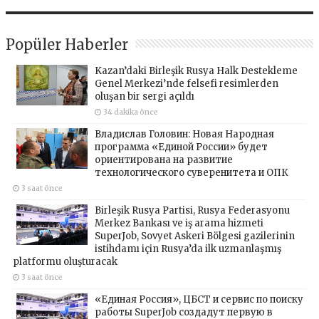
Popüler Haberler
Kazan’daki Birleşik Rusya Halk Destekleme
Genel Merkezi’nde felsefi resimlerden
oluşan bir sergi açıldı
34 dakika önce
Владислав Головин: Новая Народная
программа «Единой России» будет
ориентирована на развитие
технологического суверенитета и ОПК
3 saat önce
Birleşik Rusya Partisi, Rusya Federasyonu
Merkez Bankası ve iş arama hizmeti
SuperJob, Sovyet Askeri Bölgesi gazilerinin
istihdamı için Rusya’da ilk uzmanlaşmış
platformu oluşturacak
3 saat önce
«Единая Россия», ЦБСТ и сервис по поиску
работы SuperJob создадут первую в