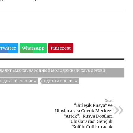
Twitter
WhatsApp
Pinterest
ОЗДАДУТ «МЕЖДУНАРОДНЫЙ МОЛОДЁЖНЫЙ КЛУБ ДРУЗЕЙ
 ДРУЗЕЙ РОССИИ»
ЕДИНАЯ РОССИЯ»
Next
“Birleşik Rusya” ve
Uluslararası Çocuk Merkezi
“Artek”, “Rusya Dostları
Uluslararası Gençlik
Kulübü”nü kuracak