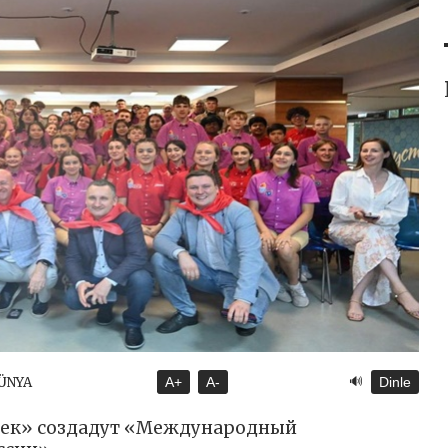
🔊
DÜNYA
A+
A-
Dinle
тек» создадут «Международный