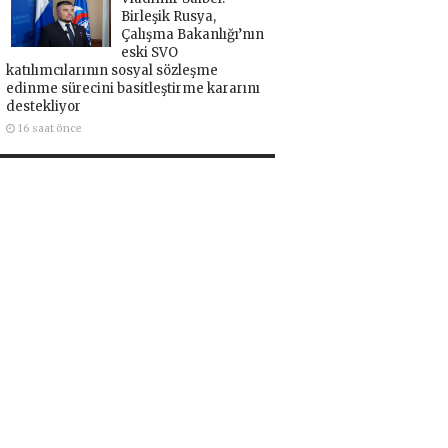
Birleşik Rusya,
Çalışma Bakanlığı’nın
eski SVO
katılımcılarının sosyal sözleşme
edinme sürecini basitleştirme kararını
destekliyor
16 saat önce