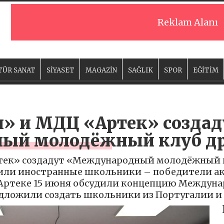
Reklam Alanı
TÜR SANAT
SİYASET
MAGAZİN
SAĞLIK
SPOR
EĞİTİM
я» и МДЦ «Артек» создад
ый молодёжный клуб др
тек» создадут «Международный молодёжный кл
или иностранные школьники – победители а
Артеке 15 июня обсудили концепцию Междуна
едложили создать школьники из Португалии и 