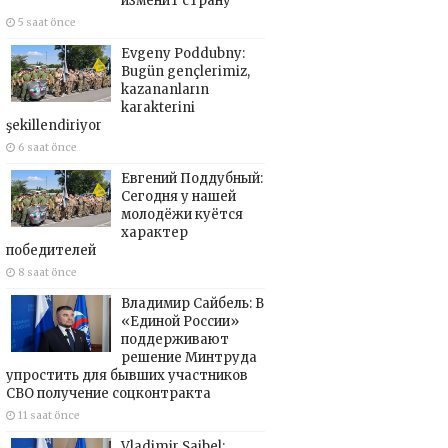
изменит страну
5 saat önce
Evgeny Poddubny:
Bugün gençlerimiz,
kazananların
karakterini
şekillendiriyor
6 saat önce
Евгений Поддубный:
Сегодня у нашей
молодёжи куётся
характер
победителей
8 saat önce
Владимир Сайбель: В
«Единой России»
поддерживают
решение Минтруда
упростить для бывших участников
СВО получение соцконтракта
11 saat önce
Vladimir Saibel: