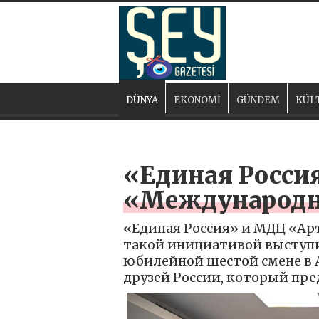
DÜNYA
EKONOMİ
GÜNDEM
KÜL
«Единая Росси
«Международн
«Единая Россия» и МДЦ «Ар
такой инициативой выступ
юбилейной шестой смене в 
друзей России, который пр