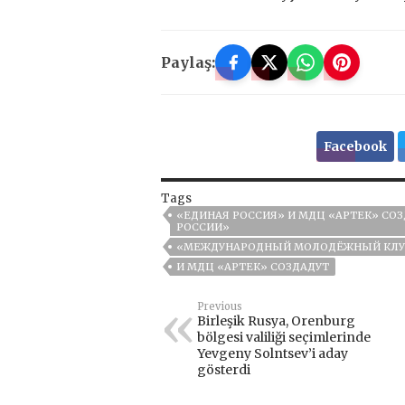
Paylaş:
Facebook
Tags
«ЕДИНАЯ РОССИЯ» И МДЦ «АРТЕК» С
РОССИИ»
«МЕЖДУНАРОДНЫЙ МОЛОДЁЖНЫЙ КЛУБ
И МДЦ «АРТЕК» СОЗДАДУТ
Previous
Birleşik Rusya, Orenburg
bölgesi valiliği seçimlerinde
Yevgeny Solntsev’i aday
gösterdi