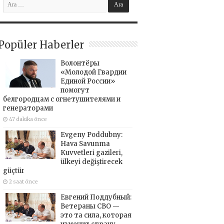
Popüler Haberler
Волонтёры
«Молодой Гвардии
Единой России»
помогут
белгородцам с огнетушителями и
генераторами
47 dakika önce
Evgeny Poddubny:
Hava Savunma
Kuvvetleri gazileri,
ülkeyi değiştirecek
güçtür
2 saat önce
Евгений Поддубный:
Ветераны СВО —
это та сила, которая