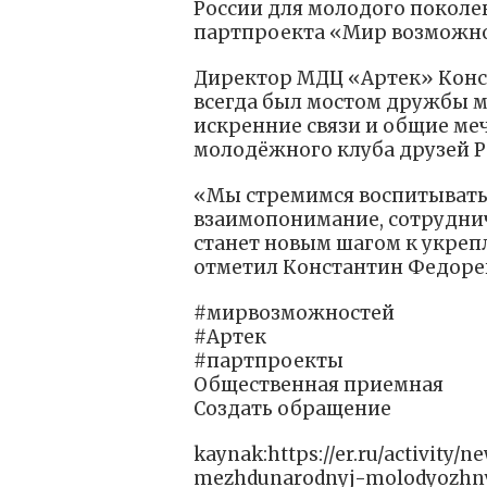
России для молодого поколе
партпроекта «Мир возможно
Директор МДЦ «Артек» Конс
всегда был мостом дружбы м
искренние связи и общие м
молодёжного клуба друзей Р
«Мы стремимся воспитывать
взаимопонимание, сотрудниче
станет новым шагом к укреп
отметил Константин Федоре
#мирвозможностей
#Артек
#партпроекты
Общественная приемная
Создать обращение
kaynak:https://er.ru/activity/
mezhdunarodnyj-molodyozhnyj