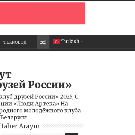
Turkish
TEKNOLOJİ
▼
ут
узей России»
уб друзей России» 2025, С
кции «Люди Артека» На
родного молодёжного клуба
Беларуси.
Haber Arayın