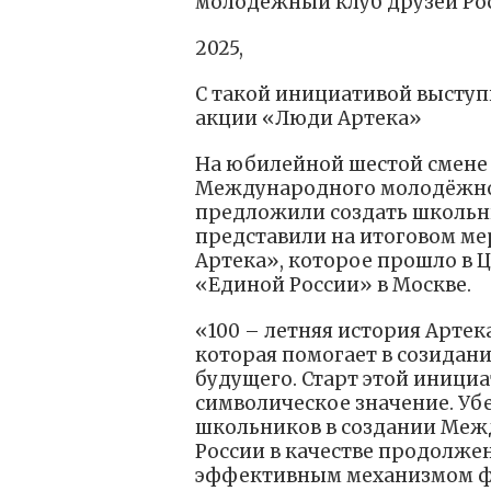
молодёжный клуб друзей Ро
2025,
С такой инициативой высту
акции «Люди Артека»
На юбилейной шестой смене 
Международного молодёжног
предложили создать школьни
представили на итоговом м
Артека», которое прошло в
«Единой России» в Москве.
«100 – летняя история Артек
которая помогает в созидан
будущего. Старт этой иници
символическое значение. Уб
школьников в создании Меж
России в качестве продолже
эффективным механизмом ф