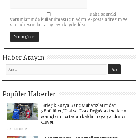
Daha sonraki
yorumlarımda kullanılması için adım, e-posta adresim ve
site adresim bu tarayıcıya kaydedilsin.
Haber Arayın
Popüler Haberler
Birleşik Rusya Genç Muhafızları’ndan
gönüllüler, Ural ve Uzak Doğu’daki sellerin
sonuçlarını ortadan kaldırmaya yardımcı
oluyor
2 saat önce