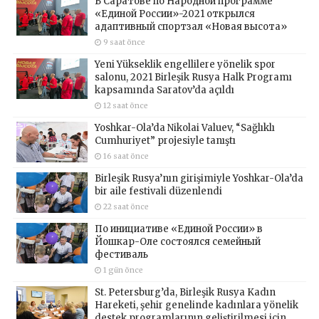
В Саратове по Народной программе
«Единой России»-2021 открылся
адаптивный спортзал «Новая высота»
9 saat önce
Yeni Yükseklik engellilere yönelik spor
salonu, 2021 Birleşik Rusya Halk Programı
kapsamında Saratov’da açıldı
12 saat önce
Yoshkar-Ola’da Nikolai Valuev, “Sağlıklı
Cumhuriyet” projesiyle tanıştı
16 saat önce
Birleşik Rusya’nın girişimiyle Yoshkar-Ola’da
bir aile festivali düzenlendi
22 saat önce
По инициативе «Единой России» в
Йошкар-Оле состоялся семейный
фестиваль
1 gün önce
St. Petersburg’da, Birleşik Rusya Kadın
Hareketi, şehir genelinde kadınlara yönelik
destek programlarının geliştirilmesi için