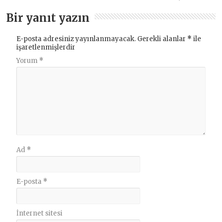
Bir yanıt yazın
E-posta adresiniz yayınlanmayacak.
Gerekli alanlar
*
ile
işaretlenmişlerdir
Yorum
*
Ad
*
E-posta
*
İnternet sitesi