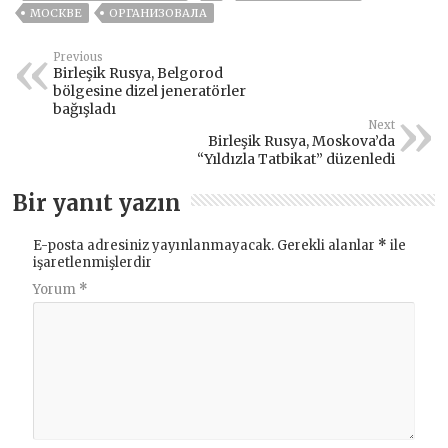
МОСКВЕ
ОРГАНИЗОВАЛА
Previous
Birleşik Rusya, Belgorod
bölgesine dizel jeneratörler
bağışladı
Next
Birleşik Rusya, Moskova’da
“Yıldızla Tatbikat” düzenledi
Bir yanıt yazın
E-posta adresiniz yayınlanmayacak.
Gerekli alanlar
*
ile
işaretlenmişlerdir
Yorum
*