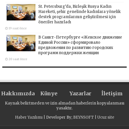
St. Petersburg’da, Birleşik Rusya Kadın
Hareketi, şehir genelinde kadınlara yönelik
destek programlarının geliştirilmesi için
öneriler hazırladı
19 saat önce
В Санкт-Петербурге «Женское движение
Единой России» сформировало
предложения по развитию городских
программ поддержки женщин
20 saat önce
Hakkımızda
Künye
Yazarlar
İletişim
Kaynak belirtmeden ve izin almadan haberlerin kopyalanması
yasaktır.
Haber Yazılımı
| Developer By;
BEYNSOFT
|
Ucuz site