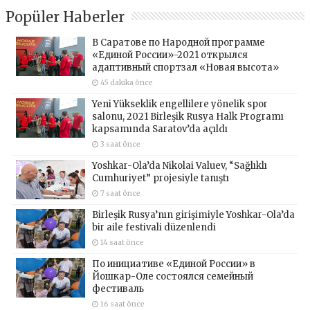
Popüler Haberler
В Саратове по Народной программе
«Единой России»-2021 открылся
адаптивный спортзал «Новая высота»
45 dakika önce
Yeni Yükseklik engellilere yönelik spor
salonu, 2021 Birleşik Rusya Halk Programı
kapsamında Saratov’da açıldı
3 saat önce
Yoshkar-Ola’da Nikolai Valuev, “Sağlıklı
Cumhuriyet” projesiyle tanıştı
7 saat önce
Birleşik Rusya’nın girişimiyle Yoshkar-Ola’da
bir aile festivali düzenlendi
14 saat önce
По инициативе «Единой России» в
Йошкар-Оле состоялся семейный
фестиваль
16 saat önce