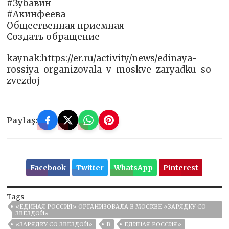
#Зубавин
#Акинфеева
Общественная приемная
Создать обращение
kaynak:https://er.ru/activity/news/edinaya-
rossiya-organizovala-v-moskve-zaryadku-so-
zvezdoj
Paylaş:
Facebook
Twitter
WhatsApp
Pinterest
Tags
«ЕДИНАЯ РОССИЯ» ОРГАНИЗОВАЛА В МОСКВЕ «ЗАРЯДКУ СО
ЗВЕЗДОЙ»
«ЗАРЯДКУ СО ЗВЕЗДОЙ»
В
ЕДИНАЯ РОССИЯ»