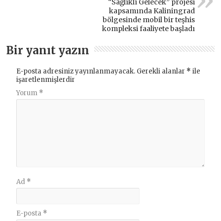
“Sağlıklı Gelecek” projesi
kapsamında Kaliningrad
bölgesinde mobil bir teşhis
kompleksi faaliyete başladı
Bir yanıt yazın
E-posta adresiniz yayınlanmayacak.
Gerekli alanlar
*
ile
işaretlenmişlerdir
Yorum
*
Ad
*
E-posta
*