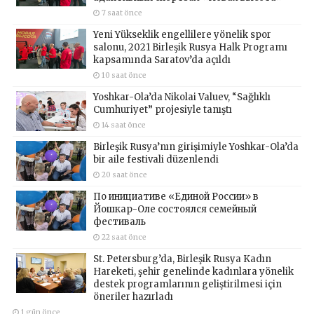
7 saat önce
Yeni Yükseklik engellilere yönelik spor
salonu, 2021 Birleşik Rusya Halk Programı
kapsamında Saratov’da açıldı
10 saat önce
Yoshkar-Ola’da Nikolai Valuev, “Sağlıklı
Cumhuriyet” projesiyle tanıştı
14 saat önce
Birleşik Rusya’nın girişimiyle Yoshkar-Ola’da
bir aile festivali düzenlendi
20 saat önce
По инициативе «Единой России» в
Йошкар-Оле состоялся семейный
фестиваль
22 saat önce
St. Petersburg’da, Birleşik Rusya Kadın
Hareketi, şehir genelinde kadınlara yönelik
destek programlarının geliştirilmesi için
öneriler hazırladı
1 gün önce