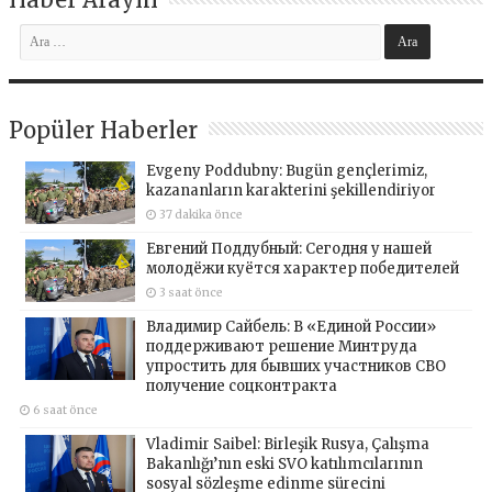
Popüler Haberler
Evgeny Poddubny: Bugün gençlerimiz,
kazananların karakterini şekillendiriyor
37 dakika önce
Евгений Поддубный: Сегодня у нашей
молодёжи куётся характер победителей
3 saat önce
Владимир Сайбель: В «Единой России»
поддерживают решение Минтруда
упростить для бывших участников СВО
получение соцконтракта
6 saat önce
Vladimir Saibel: Birleşik Rusya, Çalışma
Bakanlığı’nın eski SVO katılımcılarının
sosyal sözleşme edinme sürecini