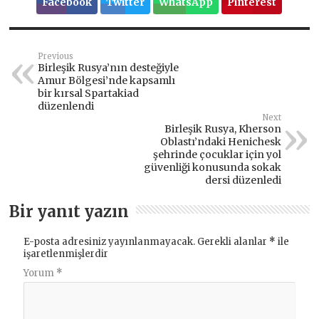
Facebook
Twitter
WhatsApp
Pinterest
Previous
Birleşik Rusya’nın desteğiyle
Amur Bölgesi’nde kapsamlı
bir kırsal Spartakiad
düzenlendi
Next
Birleşik Rusya, Kherson
Oblastı’ndaki Henichesk
şehrinde çocuklar için yol
güvenliği konusunda sokak
dersi düzenledi
Bir yanıt yazın
E-posta adresiniz yayınlanmayacak.
Gerekli alanlar
*
ile
işaretlenmişlerdir
Yorum
*