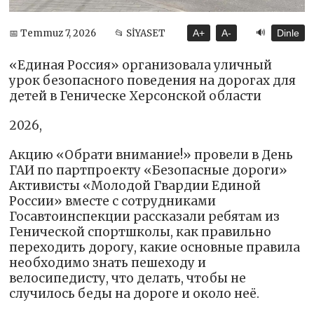
🔊
📅 Temmuz 7, 2026
📂 SİYASET
A+
A-
Dinle
«Единая Россия» организовала уличный
урок безопасного поведения на дорогах для
детей в Геническе Херсонской области
2026,
Акцию «Обрати внимание!» провели в День
ГАИ по партпроекту «Безопасные дороги»
Активисты «Молодой Гвардии Единой
России» вместе с сотрудниками
Госавтоинспекции рассказали ребятам из
Генической спортшколы, как правильно
переходить дорогу, какие основные правила
необходимо знать пешеходу и
велосипедисту, что делать, чтобы не
случилось беды на дороге и около неё.