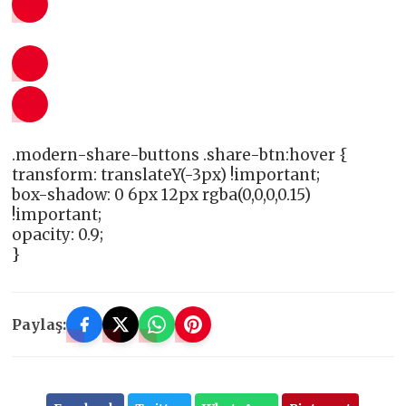
.modern-share-buttons .share-btn:hover {
transform: translateY(-3px) !important;
box-shadow: 0 6px 12px rgba(0,0,0,0.15)
!important;
opacity: 0.9;
}
Paylaş: