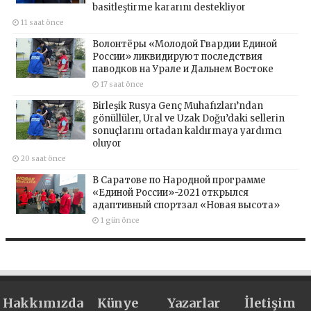
basitleştirme kararını destekliyor
11 saat önce
Волонтёры «Молодой Гвардии Единой
России» ликвидируют последствия
паводков на Урале и Дальнем Востоке
17 saat önce
Birleşik Rusya Genç Muhafızları’ndan
gönüllüler, Ural ve Uzak Doğu’daki sellerin
sonuçlarını ortadan kaldırmaya yardımcı
oluyor
20 saat önce
В Саратове по Народной программе
«Единой России»-2021 открылся
адаптивный спортзал «Новая высота»
1 gün önce
Hakkımızda
Künye
Yazarlar
İletişim