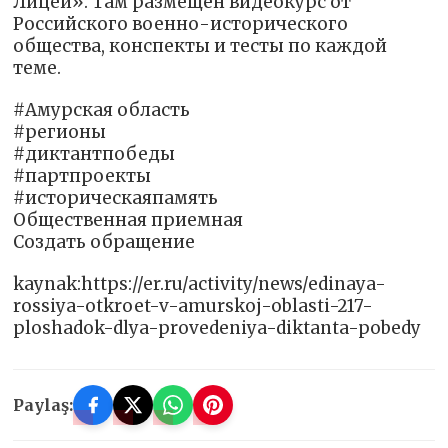
Лицей». Там размещён видеокурс от
Российского военно-исторического
общества, конспекты и тесты по каждой
теме.
#Амурская область
#регионы
#диктантпобеды
#партпроекты
#историческаяпамять
Общественная приемная
Создать обращение
kaynak:https://er.ru/activity/news/edinaya-
rossiya-otkroet-v-amurskoj-oblasti-217-
ploshadok-dlya-provedeniya-diktanta-pobedy
Paylaş: