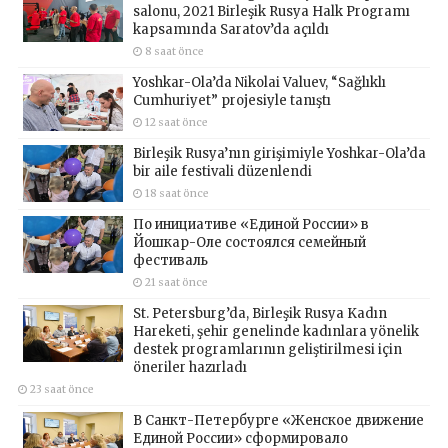
salonu, 2021 Birleşik Rusya Halk Programı
kapsamında Saratov’da açıldı
8 saat önce
Yoshkar-Ola’da Nikolai Valuev, “Sağlıklı
Cumhuriyet” projesiyle tanıştı
12 saat önce
Birleşik Rusya’nın girişimiyle Yoshkar-Ola’da
bir aile festivali düzenlendi
18 saat önce
По инициативе «Единой России» в
Йошкар-Оле состоялся семейный
фестиваль
21 saat önce
St. Petersburg’da, Birleşik Rusya Kadın
Hareketi, şehir genelinde kadınlara yönelik
destek programlarının geliştirilmesi için
öneriler hazırladı
23 saat önce
В Санкт-Петербурге «Женское движение
Единой России» сформировало