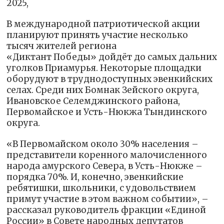
2025,
В международной патриотической акции
планируют принять участие несколько
тысяч жителей региона
«Диктант Победы» дойдёт до самых дальних
уголков Приамурья. Некоторые площадки
оборудуют в труднодоступных эвенкийских
селах. Среди них Бомнак Зейского округа,
Ивановское Селемджинского района,
Первомайское и Усть-Нюкжа Тындинского
округа.
«В Первомайском около 30% населения –
представители коренного малочисленного
народа амурского Севера, в Усть-Нюкже –
порядка 70%. И, конечно, эвенкийские
ребятишки, школьники, с удовольствием
примут участие в этом важном событии», –
рассказал руководитель фракции «Единой
России» в Совете народных депутатов