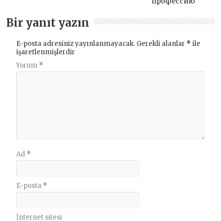
профессию
Bir yanıt yazın
E-posta adresiniz yayınlanmayacak.
Gerekli alanlar
*
ile
işaretlenmişlerdir
Yorum
*
Ad
*
E-posta
*
İnternet sitesi