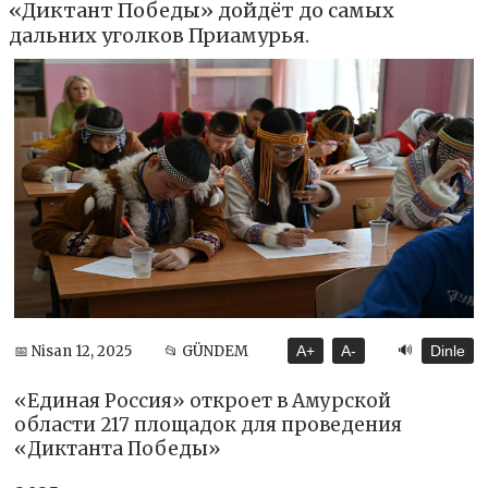
«Диктант Победы» дойдёт до самых
дальних уголков Приамурья.
🔊
📅 Nisan 12, 2025
📂 GÜNDEM
A+
A-
Dinle
«Единая Россия» откроет в Амурской
области 217 площадок для проведения
«Диктанта Победы»