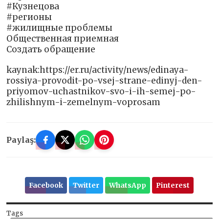
#Кузнецова
#регионы
#жилищные проблемы
Общественная приемная
Создать обращение
kaynak:https://er.ru/activity/news/edinaya-
rossiya-provodit-po-vsej-strane-edinyj-den-
priyomov-uchastnikov-svo-i-ih-semej-po-
zhilishnym-i-zemelnym-voprosam
Paylaş:
Facebook
Twitter
WhatsApp
Pinterest
Tags