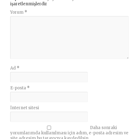
işaretlenmişlerdir
Yorum
*
Ad
*
E-posta
*
İnternet sitesi
Daha sonraki
yorumlarımda kullanılması için adım, e-posta adresim ve
site adresim bu tarayıcıya kaydedilsin.