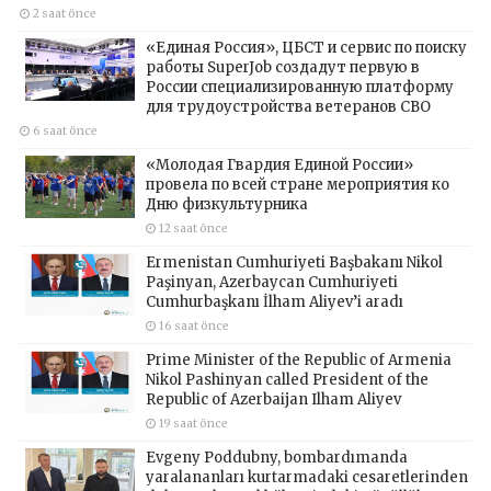
2 saat önce
«Единая Россия», ЦБСТ и сервис по поиску
работы SuperJob создадут первую в
России специализированную платформу
для трудоустройства ветеранов СВО
6 saat önce
«Молодая Гвардия Единой России»
провела по всей стране мероприятия ко
Дню физкультурника
12 saat önce
Ermenistan Cumhuriyeti Başbakanı Nikol
Paşinyan, Azerbaycan Cumhuriyeti
Cumhurbaşkanı İlham Aliyev’i aradı
16 saat önce
Prime Minister of the Republic of Armenia
Nikol Pashinyan called President of the
Republic of Azerbaijan Ilham Aliyev
19 saat önce
Evgeny Poddubny, bombardımanda
yaralananları kurtarmadaki cesaretlerinden