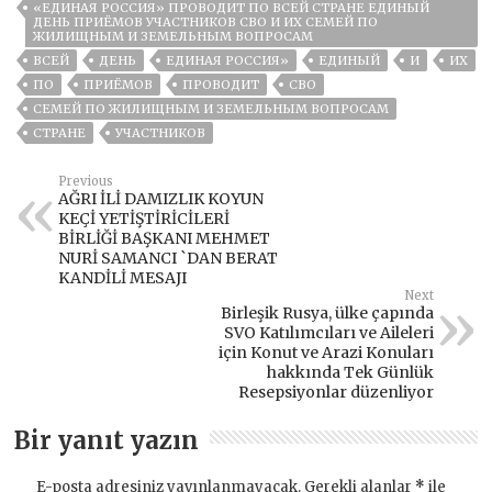
«ЕДИНАЯ РОССИЯ» ПРОВОДИТ ПО ВСЕЙ СТРАНЕ ЕДИНЫЙ
ДЕНЬ ПРИЁМОВ УЧАСТНИКОВ СВО И ИХ СЕМЕЙ ПО
ЖИЛИЩНЫМ И ЗЕМЕЛЬНЫМ ВОПРОСАМ
ВСЕЙ
ДЕНЬ
ЕДИНАЯ РОССИЯ»
ЕДИНЫЙ
И
ИХ
ПО
ПРИЁМОВ
ПРОВОДИТ
СВО
СЕМЕЙ ПО ЖИЛИЩНЫМ И ЗЕМЕЛЬНЫМ ВОПРОСАМ
СТРАНЕ
УЧАСТНИКОВ
Previous
AĞRI İLİ DAMIZLIK KOYUN
KEÇİ YETİŞTİRİCİLERİ
BİRLİĞİ BAŞKANI MEHMET
NURİ SAMANCI `DAN BERAT
KANDİLİ MESAJI
Next
Birleşik Rusya, ülke çapında
SVO Katılımcıları ve Aileleri
için Konut ve Arazi Konuları
hakkında Tek Günlük
Resepsiyonlar düzenliyor
Bir yanıt yazın
E-posta adresiniz yayınlanmayacak.
Gerekli alanlar
*
ile