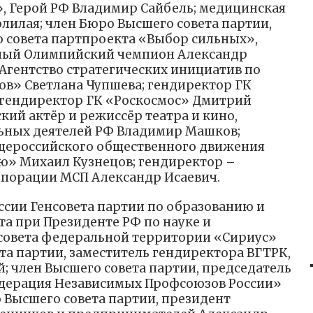
, Герой РФ Владимир Сайбель; медицинская
лилая; член Бюро Высшего совета партии,
 совета партпроекта «Выбор сильных»,
атный Олимпийский чемпион Александр
Агентство стратегических инициатив по
в» Светлана Чупшева; гендиректор ГК
 гендиректор ГК «Роскосмос» Дмитрий
ский актёр и режиссёр театра и кино,
льных деятелей РФ Владимир Машков;
щероссийского общественного движения
ю» Михаил Кузнецов; гендиректор –
рпорации МСП Александр Исаевич.
сии Генсовета партии по образованию и
та при Президенте РФ по науке и
 совета федеральной территории «Сириус»
та партии, заместитель гендиректора ВГТРК,
; член Высшего совета партии, председатель
дерация Независимых Профсоюзов России»
 Высшего совета партии, президент