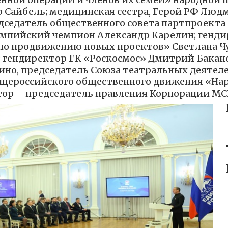
 Сайбель; медицинская сестра, Герой РФ Люд
дседатель общественного совета партпроекта 
мпийский чемпион Александр Карелин; генди
по продвижению новых проектов» Светлана Ч
 гендиректор ГК «Роскосмос» Дмитрий Бакано
кино, председатель Союза театральных деяте
бщероссийского общественного движения «На
тор – председатель правления Корпорации МС