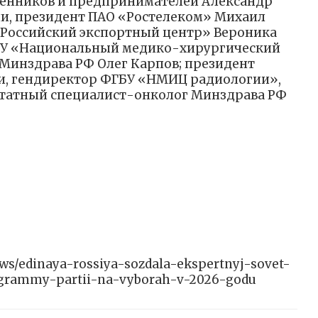
енников и предпринимателей Александр
ии, президент ПАО «Ростелеком» Михаил
«Российский экспортный центр» Вероника
БУ «Национальный медико-хирургический
 Минздрава РФ Олег Карпов; президент
ии, гендиректор ФГБУ «НМИЦ радиологии»,
штатный специалист-онколог Минздрава РФ
news/edinaya-rossiya-sozdala-ekspertnyj-sovet-
grammy-partii-na-vyborah-v-2026-godu