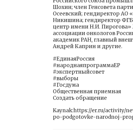
Российского союза промышл
Шохин; член Генсовета парт
Осеевский; гендиректор АО 
Никишина; гендиректор ФГ
центр имени Н.И. Пирогова»
ассоциации онкологов Росс
академик РАН, главный вне
Андрей Каприн и другие.
#ЕдинаяРоссия
#народнаяпрограммаЕР
#экспертныйсовет
#выборы
#Госдума
Общественная приемная
Создать обращение
Kaynak:https://er.ru/activity/
po-podgotovke-narodnoj-pro