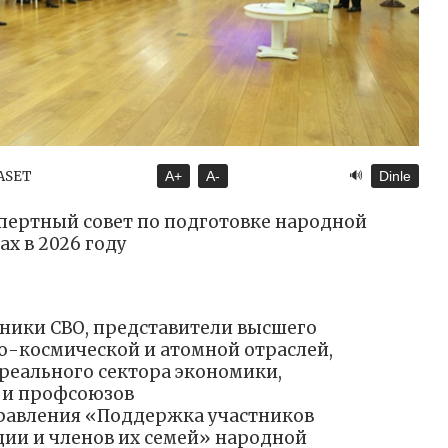
🔊
YASET
A+
A-
Dinle
спертный совет по подготовке народной
х в 2026 году
тники СВО, представители высшего
но-космической и атомной отраслей,
реального сектора экономики,
 и профсоюзов
правления «Поддержка участников
ии и членов их семей» народной