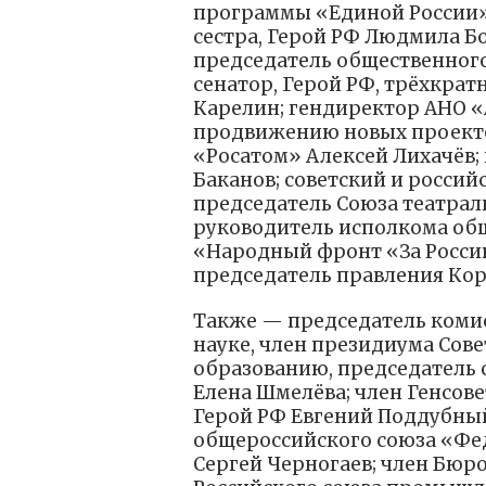
программы «Единой России»
сестра, Герой РФ Людмила Бо
председатель общественного
сенатор, Герой РФ, трёхкр
Карелин; гендиректор АНО «
продвижению новых проекто
«Росатом» Алексей Лихачёв;
Баканов; советский и россий
председатель Союза театра
руководитель исполкома об
«Народный фронт «За Росси
председатель правления Ко
Также — председатель комис
науке, член президиума Сове
образованию, председатель
Елена Шмелёва; член Генсове
Герой РФ Евгений Поддубный
общероссийского союза «Фе
Сергей Черногаев; член Бюро