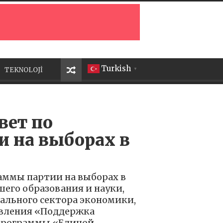
Turkish
TEKNOLOJİ
▼
вет по
 на выборах в
раммы партии на выборах в
шего образования и науки,
ального сектора экономики,
авления «Поддержка
 программы «Единой