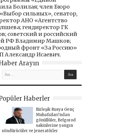
мила Болилая; член Бюро
«Выбор сильных», сенатор,
ректор АНО «Агентство
упшева; гендиректор ГК
в; советский и российский
лей РФ Владимир Машков;
родный фронт «За Россию»
П Александр Исаевич.
Haber Arayın
Popüler Haberler
Birleşik Rusya Genç
Muhafızları’ndan
gönüllüler, Belgorod
sakinlerine yangın
söndürücüler ve jeneratörler