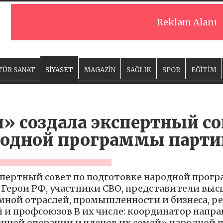
Reklam Alanı
TÜR SANAT
SİYASET
MAGAZİN
SAĞLIK
SPOR
EĞİTİM
» создала экспертный со
родной программы партии
спертный совет по подготовке народной прог
и Герои РФ, участники СВО, представители выс
мной отраслей, промышленности и бизнеса, ре
и профсоюзов В их числе: координатор напр
енной операции и членов их семей» народной