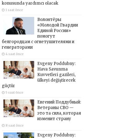
konusunda yardımcı olacak
1 saat önce
Волонтёры
«Молодой Гвардии
Единой России»
помогут
белгородцам с огнетушителями и
генераторами
4 saat önce
Evgeny Poddubny:
Hava Savunma
Kuvvetleri gazileri,
ülkeyi değiştirecek
güçtür
5 saat önce
Евгений Поддубный:
Ветераны СВО —
это та сила, которая
изменит страну
8 saat önce
Evgeny Poddubny: