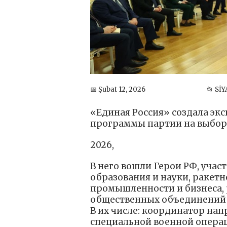
📅 Şubat 12, 2026
📂 Sİ
«Единая Россия» создала эк
программы партии на выбора
2026,
В него вошли Герои РФ, учас
образования и науки, ракет
промышленности и бизнеса, 
общественных объединений
В их числе: координатор на
специальной военной операц