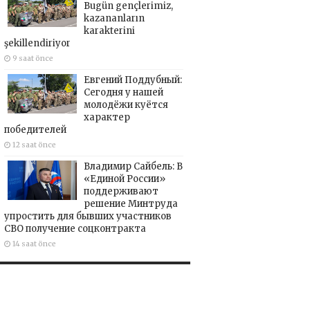
Bugün gençlerimiz,
kazananların
karakterini
şekillendiriyor
9 saat önce
Евгений Поддубный:
Сегодня у нашей
молодёжи куётся
характер
победителей
12 saat önce
Владимир Сайбель: В
«Единой России»
поддерживают
решение Минтруда
упростить для бывших участников
СВО получение соцконтракта
14 saat önce