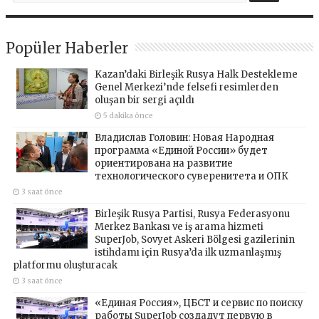
Popüler Haberler
Kazan’daki Birleşik Rusya Halk Destekleme
Genel Merkezi’nde felsefi resimlerden
oluşan bir sergi açıldı
5 dakika önce
Владислав Головин: Новая Народная
программа «Единой России» будет
ориентирована на развитие
технологического суверенитета и ОПК
3 saat önce
Birleşik Rusya Partisi, Rusya Federasyonu
Merkez Bankası ve iş arama hizmeti
SuperJob, Sovyet Askeri Bölgesi gazilerinin
istihdamı için Rusya’da ilk uzmanlaşmış
platformu oluşturacak
3 saat önce
«Единая Россия», ЦБСТ и сервис по поиску
работы SuperJob создадут первую в