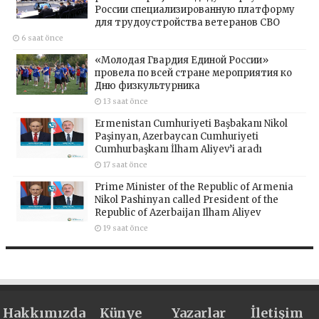
России специализированную платформу
для трудоустройства ветеранов СВО
6 saat önce
«Молодая Гвардия Единой России»
провела по всей стране мероприятия ко
Дню физкультурника
13 saat önce
Ermenistan Cumhuriyeti Başbakanı Nikol
Paşinyan, Azerbaycan Cumhuriyeti
Cumhurbaşkanı İlham Aliyev’i aradı
17 saat önce
Prime Minister of the Republic of Armenia
Nikol Pashinyan called President of the
Republic of Azerbaijan Ilham Aliyev
19 saat önce
Hakkımızda
Künye
Yazarlar
İletişim