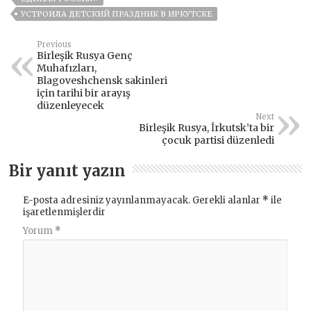
УСТРОИЛА ДЕТСКИЙ ПРАЗДНИК В ИРКУТСКЕ
Previous
Birleşik Rusya Genç
Muhafızları,
Blagoveshchensk sakinleri
için tarihi bir arayış
düzenleyecek
Next
Birleşik Rusya, İrkutsk’ta bir
çocuk partisi düzenledi
Bir yanıt yazın
E-posta adresiniz yayınlanmayacak.
Gerekli alanlar
*
ile
işaretlenmişlerdir
Yorum
*