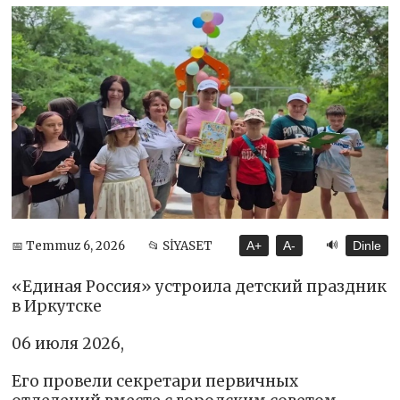
🔊
📅 Temmuz 6, 2026
📂 SİYASET
A+
A-
Dinle
«Единая Россия» устроила детский праздник
в Иркутске
06 июля 2026,
Его провели секретари первичных