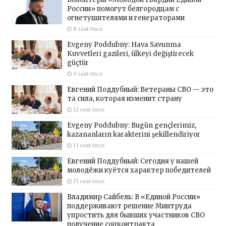
России» помогут белгородцам с
огнетушителями и генераторами
8 saat önce
Evgeny Poddubny: Hava Savunma
Kuvvetleri gazileri, ülkeyi değiştirecek
güçtür
9 saat önce
Евгений Поддубный: Ветераны СВО — это
та сила, которая изменит страну
12 saat önce
Evgeny Poddubny: Bugün gençlerimiz,
kazananların karakterini şekillendiriyor
13 saat önce
Евгений Поддубный: Сегодня у нашей
молодёжи куётся характер победителей
15 saat önce
Владимир Сайбель: В «Единой России»
поддерживают решение Минтруда
упростить для бывших участников СВО
получение соцконтракта