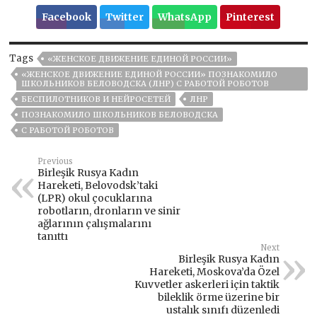
Facebook
Twitter
WhatsApp
Pinterest
Tags
«ЖЕНСКОЕ ДВИЖЕНИЕ ЕДИНОЙ РОССИИ»
«ЖЕНСКОЕ ДВИЖЕНИЕ ЕДИНОЙ РОССИИ» ПОЗНАКОМИЛО
ШКОЛЬНИКОВ БЕЛОВОДСКА (ЛНР) С РАБОТОЙ РОБОТОВ
БЕСПИЛОТНИКОВ И НЕЙРОСЕТЕЙ
ЛНР
ПОЗНАКОМИЛО ШКОЛЬНИКОВ БЕЛОВОДСКА
С РАБОТОЙ РОБОТОВ
Previous
Birleşik Rusya Kadın
Hareketi, Belovodsk’taki
(LPR) okul çocuklarına
robotların, dronların ve sinir
ağlarının çalışmalarını
tanıttı
Next
Birleşik Rusya Kadın
Hareketi, Moskova’da Özel
Kuvvetler askerleri için taktik
bileklik örme üzerine bir
ustalık sınıfı düzenledi