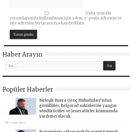
Daha sonraki
yorumlarımda kullanılması için adım, e-posta adresim ve
site adresim bu tarayıcıya kaydedilsin.
Haber Arayın
Popüler Haberler
Birleşik Rusya Genç Muhafızları’ndan
gönüllüler, Belgorod sakinlerine yangın
söndürücüler ve jeneratörler konusunda
yardımcı olacak
5 saat önce
Волонтёры «Молодой Гвардии Единой