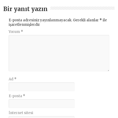
Bir yanıt yazın
E-posta adresiniz yayınlanmayacak.
Gerekli alanlar
*
ile
işaretlenmişlerdir
Yorum
*
Ad
*
E-posta
*
İnternet sitesi