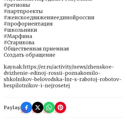
#регионы
#партпроекты
#женскоедвижениеединойроссии
#профориентация
#школьники
#Марфина
#Старикова
Общественная приемная
Создать обращение
kaynak:https://er.ru/activity/news/zhenskoe-
dvizhenie-edinoj-rossii-poznakomilo-
shkolnikov-belovodska-lnr-s-rabotoj-robotov-
bespilotnikov-i-nejrosetej
Paylaş: