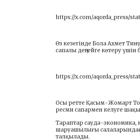
https://x.com/aqorda_press/sta
Өз кезегінде Бола Ахмет Тин
сапалы деңгейге көтеру үшін
https://x.com/aqorda_press/sta
Осы ретте Қасым-Жомарт Тоқ
ресми сапармен келуге шақ
Тараптар сауда-экономика, 
шаруашылығы салаларындағ
талқылады.