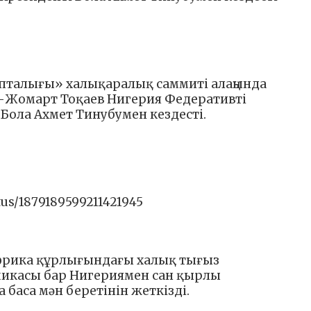
апталығы» халықаралық саммиті алаңында
м-Жомарт Тоқаев Нигерия Федеративті
Бола Ахмет Тинубумен кездесті.
tus/1879189599211421945
фрика құрлығындағы халық тығыз
микасы бар Нигериямен сан қырлы
баса мән беретінін жеткізді.