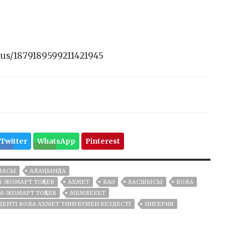
tus/1879189599211421945
Twitter
WhatsApp
Pinterest
АЛАСЫ
АЛАҢЫНДА
М-ЖОМАРТ ТОҚАЕВ
АХМЕТ
БАӘ
БАСШЫСЫ
БОЛА
М-ЖОМАРТ ТОҚАЕВ
МЕМЛЕКЕТ
ЕНТІ БОЛА АХМЕТ ТИНУБУМЕН КЕЗДЕСТІ
НИГЕРИЯ