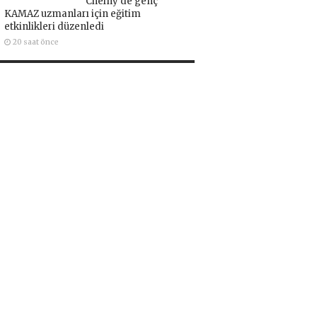
Chelny’de genç
KAMAZ uzmanları için eğitim
etkinlikleri düzenledi
20 saat önce