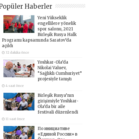
Popüler Haberler
Yeni Yükseklik
engellilere yönelik
spor salonu, 2021
Birleşik Rusya Halk
Programı kapsamında Saratov’da
açıldı
32 dakika önce
Yoshkar-Ola’da
Nikolai Valuev,
“Sağlıklı Cumhuriyet”
projesiyle tanıştı
4 saat önce
Birleşik Rusya’nın
girişimiyle Yoshkar-
Ola’da bir aile
festivali düzenlendi
11 saat önce
По инициативе
«Единой России» в