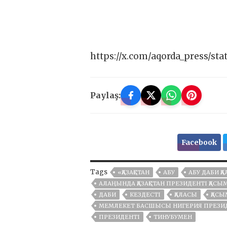
https://x.com/aqorda_press/sta
Paylaş:
Facebook
Tags
«ҚАЗАҚСТАН
АБУ
АБУ ДАБИ Қ
АЛАҢЫНДА ҚАЗАҚСТАН ПРЕЗИДЕНТІ ҚАСЫ
ДАБИ
КЕЗДЕСТІ
ҚАЛАСЫ
ҚАСЫ
МЕМЛЕКЕТ БАСШЫСЫ НИГЕРИЯ ПРЕЗИД
ПРЕЗИДЕНТІ
ТИНУБУМЕН