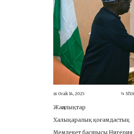
📅 Ocak 14, 2025
📂 SİY
Жаңалықтар
Халықаралық қоғамдастық
Мемлекет басшысы Нигерия П