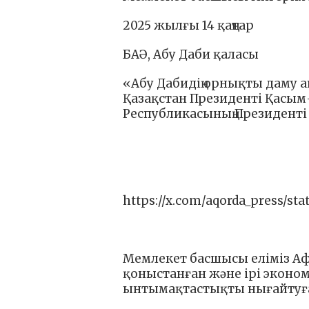
2025 жылғы 14 қаңтар
БАӘ, Абу Даби қаласы
«Абу Дабидің орнықты даму 
Қазақстан Президенті Қасы
Республикасының Президенті 
https://x.com/aqorda_press/sta
Мемлекет басшысы еліміз А
қоныстанған және ірі эконо
ынтымақтастықты нығайтуға 