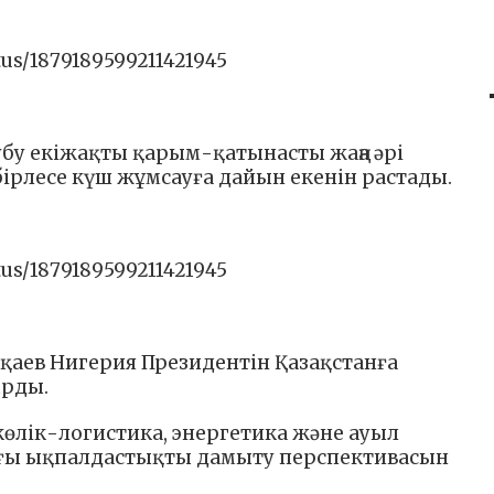
tus/1879189599211421945
убу екіжақты қарым-қатынасты жаңа әрі
 бірлесе күш жұмсауға дайын екенін растады.
tus/1879189599211421945
аев Нигерия Президентін Қазақстанға
ырды.
көлік-логистика, энергетика және ауыл
ы ықпалдастықты дамыту перспективасын