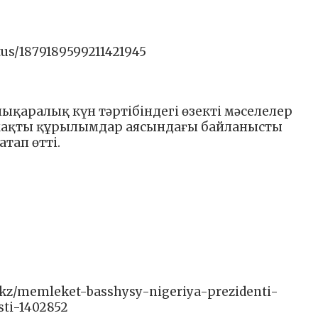
tus/1879189599211421945
қаралық күн тәртібіндегі өзекті мәселелер
пжақты құрылымдар аясындағы байланысты
тап өтті.
/kz/memleket-basshysy-nigeriya-prezidenti-
ti-1402852