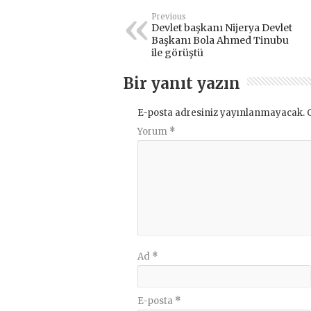
Previous
Devlet başkanı Nijerya Devlet
Başkanı Bola Ahmed Tinubu
ile görüştü
Bir yanıt yazın
E-posta adresiniz yayınlanmayacak.
Yorum
*
Ad
*
E-posta
*