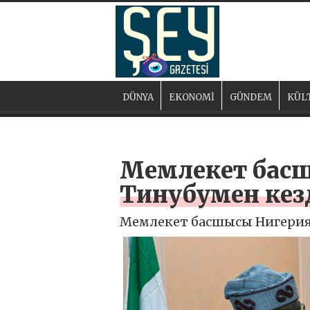
DÜNYA
EKONOMİ
GÜNDEM
KÜL
Мемлекет басш
Тинубумен кез
Мемлекет басшысы Нигерия 