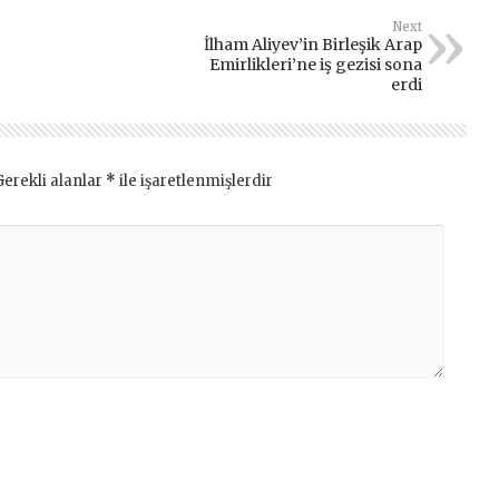
Next
İlham Aliyev’in Birleşik Arap
Emirlikleri’ne iş gezisi sona
erdi
Gerekli alanlar
*
ile işaretlenmişlerdir