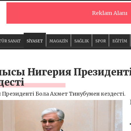
Reklam Alanı
TÜR SANAT
SİYASET
MAGAZİN
SAĞLIK
SPOR
EĞİTİM
ысы Нигерия Президенті
десті
Президенті Бола Ахмет Тинубумен кездесті.