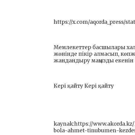
https://x.com/aqorda_press/sta
Мемлекеттер басшылары халы
жөнінде пікір алмасып, кө
жандандыру маңызды екенін а
Кері қайту Кері қайту
kaynak:https://www.akorda.kz
bola-ahmet-tinubumen-kezdes