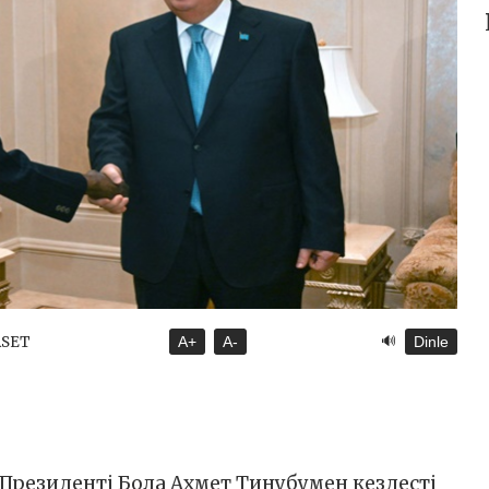
🔊
ASET
A+
A-
Dinle
резиденті Бола Ахмет Тинубумен кездесті