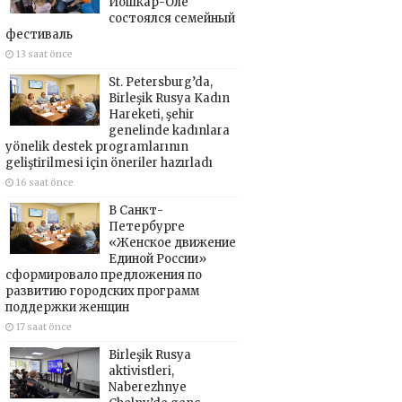
Йошкар-Оле
состоялся семейный
фестиваль
13 saat önce
St. Petersburg’da,
Birleşik Rusya Kadın
Hareketi, şehir
genelinde kadınlara
yönelik destek programlarının
geliştirilmesi için öneriler hazırladı
16 saat önce
В Санкт-
Петербурге
«Женское движение
Единой России»
сформировало предложения по
развитию городских программ
поддержки женщин
17 saat önce
Birleşik Rusya
aktivistleri,
Naberezhnye