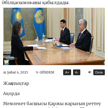
Әбілқасымованы қабылдады.
🔊
📅 Şubat 4, 2025
📂 GÜNDEM
A+
A-
Dinle
Жаңалықтар
Ақорда
Мемлекет басшысы Қаржы нарығын реттеу