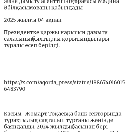
және дамыту агенттігінің төрағасы Мәдина
Әбілқасымованы қабылдады
2025 жылғы 04 ақпан
Президентке қаржы нарығын дамыту
саласының былтырғы қорытындылары
туралы есеп берілді.
https://x.com/aqorda_press/status/188674016015
6483790
Қасым-Жомарт Тоқаевқа банк секторында
тұрақтылық сақталып тұрғаны жөнінде
баяндалды. 2024 жылдың басынан бері