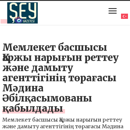
Мемлекет басшысы
Қаржы нарығын реттеу
және дамыту
агенттігінің төрағасы
Мәдина
Әбілқасымованы
қабылдады
Мемлекет басшысы Қаржы нарығын реттеу
және дамыту агенттігінің төрағасы Мәдина