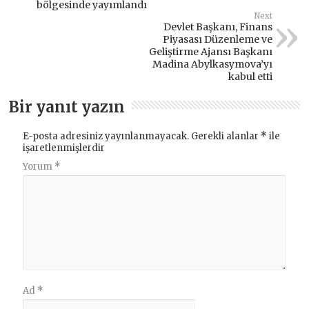
bölgesinde yayımlandı
Next
Devlet Başkanı, Finans
Piyasası Düzenleme ve
Geliştirme Ajansı Başkanı
Madina Abylkasymova’yı
kabul etti
Bir yanıt yazın
E-posta adresiniz yayınlanmayacak.
Gerekli alanlar
*
ile
işaretlenmişlerdir
Yorum
*
Ad
*