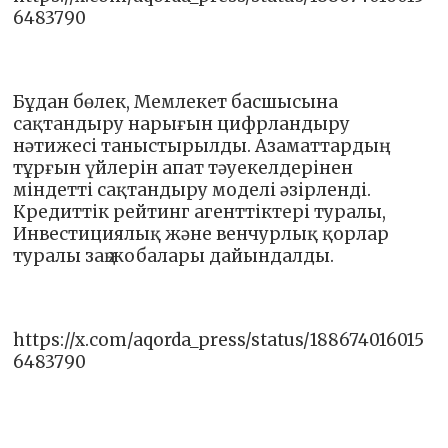
6483790
Бұдан бөлек, Мемлекет басшысына
сақтандыру нарығын цифрландыру
нәтижесі таныстырылды. Азаматтардың
тұрғын үйлерін апат тәуекелдерінен
міндетті сақтандыру моделі әзірленді.
Кредиттік рейтинг агенттіктері туралы,
Инвестициялық және венчурлық қорлар
туралы заң жобалары дайындалды.
https://x.com/aqorda_press/status/188674016015
6483790