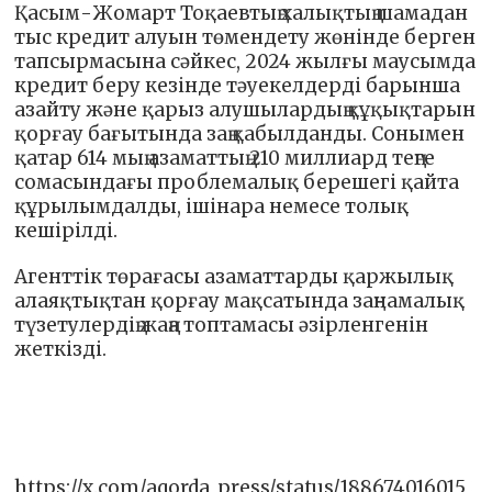
Қасым-Жомарт Тоқаевтың халықтың шамадан
тыс кредит алуын төмендету жөнінде берген
тапсырмасына сәйкес, 2024 жылғы маусымда
кредит беру кезінде тәуекелдерді барынша
азайту және қарыз алушылардың құқықтарын
қорғау бағытында заң қабылданды. Сонымен
қатар 614 мың азаматтың 210 миллиард теңге
сомасындағы проблемалық берешегі қайта
құрылымдалды, ішінара немесе толық
кешірілді.
Агенттік төрағасы азаматтарды қаржылық
алаяқтықтан қорғау мақсатында заңнамалық
түзетулердің жаңа топтамасы әзірленгенін
жеткізді.
https://x.com/aqorda_press/status/188674016015