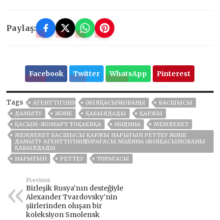
Paylaş:
Facebook
Twitter
WhatsApp
Pinterest
Tags
АГЕНТТІГІНІҢ
ӘБІЛҚАСЫМОВАНЫ
БАСШЫСЫ
ДАМЫТУ
ЖӘНЕ
ҚАБЫЛДАДЫ
ҚАРЖЫ
ҚАСЫМ-ЖОМАРТ ТОҚАЕВҚА
МӘДИНА
МЕМЛЕКЕТ
МЕМЛЕКЕТ БАСШЫСЫ ҚАРЖЫ НАРЫҒЫН РЕТТЕУ ЖӘНЕ
ДАМЫТУ АГЕНТТІГІНІҢ ТӨРАҒАСЫ МӘДИНА ӘБІЛҚАСЫМОВАНЫ
ҚАБЫЛДАДЫ
НАРЫҒЫН
РЕТТЕУ
ТӨРАҒАСЫ
Previous
Birleşik Rusya’nın desteğiyle
Alexander Tvardovsky’nin
şiirlerinden oluşan bir
koleksiyon Smolensk