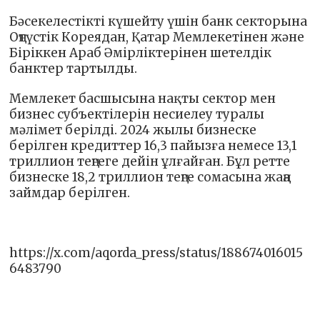
Бәсекелестікті күшейту үшін банк секторына
Оңтүстік Кореядан, Қатар Мемлекетінен және
Біріккен Араб Әмірліктерінен шетелдік
банктер тартылды.
Мемлекет басшысына нақты сектор мен
бизнес субъектілерін несиелеу туралы
мәлімет берілді. 2024 жылы бизнеске
берілген кредиттер 16,3 пайызға немесе 13,1
триллион теңгеге дейін ұлғайған. Бұл ретте
бизнеске 18,2 триллион теңге сомасына жаңа
займдар берілген.
https://x.com/aqorda_press/status/188674016015
6483790