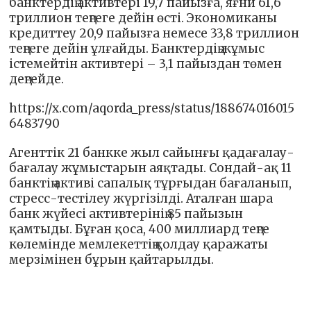
банктердің активтері 19,7 пайызға, яғни 61,6
триллион теңгеге дейін өсті. Экономиканы
кредиттеу 20,9 пайызға немесе 33,8 триллион
теңгеге дейін ұлғайды. Банктердің жұмыс
істемейтін активтері – 3,1 пайыздан төмен
деңгейде.
https://x.com/aqorda_press/status/188674016015
6483790
Агенттік 21 банкке жыл сайынғы қадағалау-
бағалау жұмыстарын аяқтады. Сондай-ақ 11
банктің активі сапалық тұрғыдан бағаланып,
стресс-тестілеу жүргізілді. Аталған шара
банк жүйесі активтерінің 85 пайызын
қамтыды. Бұған қоса, 400 миллиард теңге
көлемінде мемлекеттің қолдау қаражаты
мерзімінен бұрын қайтарылды.