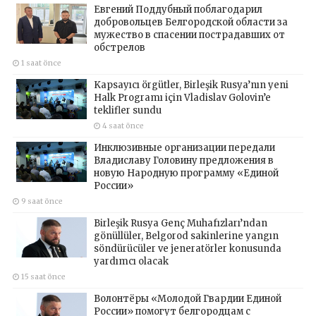
Евгений Поддубный поблагодарил
добровольцев Белгородской области за
мужество в спасении пострадавших от
обстрелов
1 saat önce
Kapsayıcı örgütler, Birleşik Rusya’nın yeni
Halk Programı için Vladislav Golovin’e
teklifler sundu
4 saat önce
Инклюзивные организации передали
Владиславу Головину предложения в
новую Народную программу «Единой
России»
9 saat önce
Birleşik Rusya Genç Muhafızları’ndan
gönüllüler, Belgorod sakinlerine yangın
söndürücüler ve jeneratörler konusunda
yardımcı olacak
15 saat önce
Волонтёры «Молодой Гвардии Единой
России» помогут белгородцам с