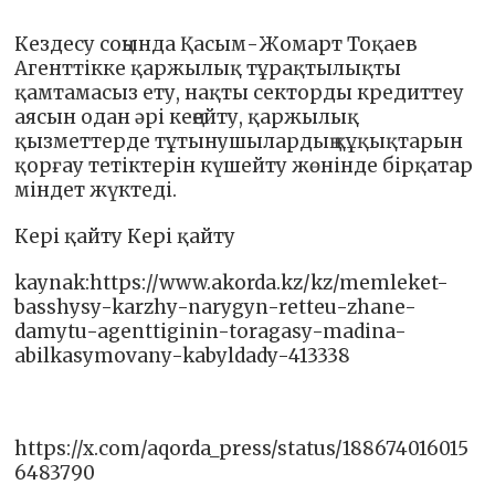
Кездесу соңында Қасым-Жомарт Тоқаев
Агенттікке қаржылық тұрақтылықты
қамтамасыз ету, нақты секторды кредиттеу
аясын одан әрі кеңейту, қаржылық
қызметтерде тұтынушылардың құқықтарын
қорғау тетіктерін күшейту жөнінде бірқатар
міндет жүктеді.
Кері қайту Кері қайту
kaynak:https://www.akorda.kz/kz/memleket-
basshysy-karzhy-narygyn-retteu-zhane-
damytu-agenttiginin-toragasy-madina-
abilkasymovany-kabyldady-413338
https://x.com/aqorda_press/status/188674016015
6483790