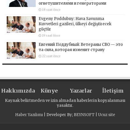
огнетушителями и генераторами
18 saat önce
Evgeny Poddubny: Hava Savunma
Kuvvetleri gazileri, ülkeyi değiştirecek
güçtür
19 saat önce
Евгений Поддубный: Ветераны СВО — это
та сила, которая изменит страну
22 saat önce
Hakkımızda
Künye
Yazarlar
İletişim
Kaynak belirtmeden ve izin almadan haberlerin kopyalanması
yasaktır.
Haber Yazılımı
| Developer By;
BEYNSOFT
|
Ucuz site