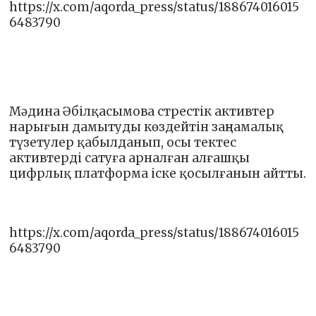
https://x.com/aqorda_press/status/188674016015
6483790
Мәдина Әбілқасымова стрестік активтер
нарығын дамытуды көздейтін заңнамалық
түзетулер қабылданып, осы тектес
активтерді сатуға арналған алғашқы
цифрлық платформа іске қосылғанын айтты.
https://x.com/aqorda_press/status/188674016015
6483790