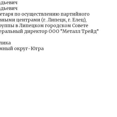
адьевич
адьевич
ретаря по осуществлению партийного
ыми центрами (г. Липецк, г. Елец),
руппы в Липецком городском Совете
енеральный директор ООО “Металл Трейд”
лика
мный округ-Югра