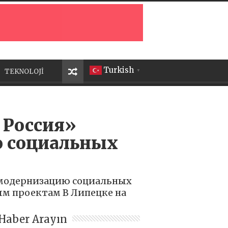
Turkish
TEKNOLOJİ
▼
 Россия»
ю социальных
х модернизацию социальных
ым проектам В Липецке на
Haber Arayın