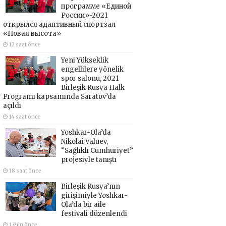
программе «Единой
России»-2021
открылся адаптивный спортзал
«Новая высота»
12 saat önce
Yeni Yükseklik
engellilere yönelik
spor salonu, 2021
Birleşik Rusya Halk
Programı kapsamında Saratov’da
açıldı
14 saat önce
Yoshkar-Ola’da
Nikolai Valuev,
“Sağlıklı Cumhuriyet”
projesiyle tanıştı
18 saat önce
Birleşik Rusya’nın
girişimiyle Yoshkar-
Ola’da bir aile
festivali düzenlendi
1 gün önce