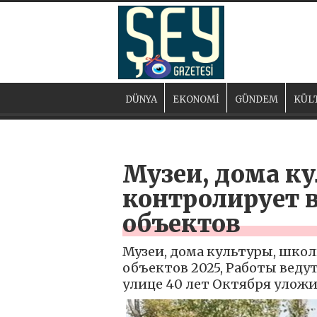
DÜNYA
EKONOMİ
GÜNDEM
KÜL
Музеи, дома к
контролирует 
объектов
Музеи, дома культуры, шко
объектов 2025, Работы веду
улице 40 лет Октября уложи