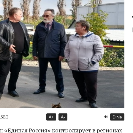
🔊
YASET
A+
A-
Dinle
ы: «Единая Россия» контролирует в регионах