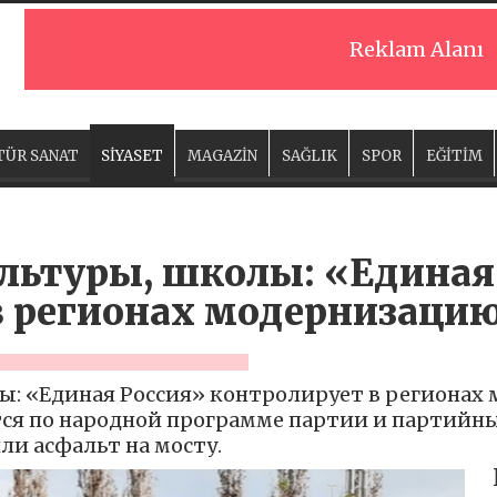
Reklam Alanı
TÜR SANAT
SİYASET
MAGAZİN
SAĞLIK
SPOR
EĞİTİM
ультуры, школы: «Единая
в регионах модернизаци
лы: «Единая Россия» контролирует в региона
тся по народной программе партии и партийн
ли асфальт на мосту.