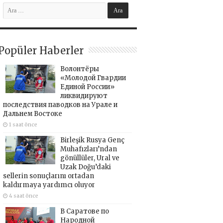
Popüler Haberler
Волонтёры
«Молодой Гвардии
Единой России»
ликвидируют
последствия паводков на Урале и
Дальнем Востоке
1 saat önce
Birleşik Rusya Genç
Muhafızları’ndan
gönüllüler, Ural ve
Uzak Doğu’daki
sellerin sonuçlarını ortadan
kaldırmaya yardımcı oluyor
4 saat önce
В Саратове по
Народной