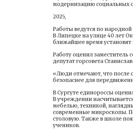
модернизацию социальных 
2025,
Работы ведутся по народно
В Липецке на улице 40 лет О
ближайшее время установят
Работу оценил заместитель 
депутат горсовета Станисла
«Люди отмечают, что после 
безопаснее для передвижения
В Сургуте единороссы оцени
В учреждении насчитывается 
мебелью, техникой, наглядн
современные микроскопы. П
столовую. Также в школе по
учеников.