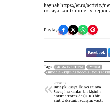
kaynak:https://er.ru/activity
rossiya-kontroliruet-v-regio
Paylaş:
Facebook
Tags
ДОМА КУЛЬТУРЫ
МУЗЕИ
ШКОЛЫ: «ЕДИНАЯ РОССИЯ» КОНТРОЛИ
Previous
Birleşik Rusya, İkinci Dünya
Savaşı’na katılan bir kişinin
anısına Torez’de (DHC) bir
anıt plaketinin açılışını yaptı.