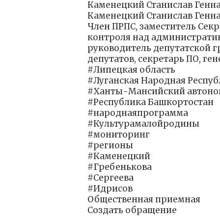
Каменецкий Станислав Генн
Каменецкий Станислав Генн
Член ПРПС, заместитель Сек
контроля над административн
руководитель депутатской г
депутатов, секретарь ПО, г
#Липецкая область
#Луганская Народная Респуб
#Ханты-Мансийский автоно
#Республика Башкортостан
#народнаяпрограмма
#Культурамалойродины
#мониторинг
#регионы
#Каменецкий
#Гребенькова
#Сергеева
#Идрисов
Общественная приемная
Создать обращение