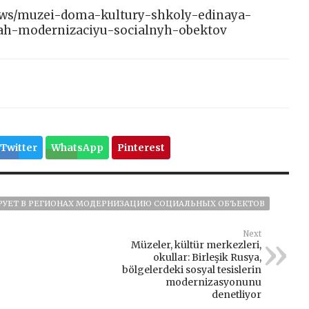
/news/muzei-doma-kultury-shkoly-edinaya-
nah-modernizaciyu-socialnyh-obektov
Twitter
WhatsApp
Pinterest
РУЕТ В РЕГИОНАХ МОДЕРНИЗАЦИЮ СОЦИАЛЬНЫХ ОБЪЕКТОВ
Next
Müzeler, kültür merkezleri,
okullar: Birleşik Rusya,
bölgelerdeki sosyal tesislerin
modernizasyonunu
denetliyor