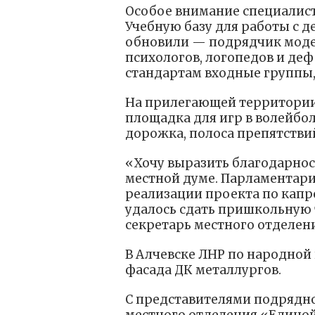
Особое внимание специалис
Учебную базу для работы с 
обновили — подрядчик моде
психологов, логопедов и де
стандартам входные группы,
На прилегающей территории
площадка для игр в волейбол
дорожка, полоса препятствий
«Хочу выразить благодарнос
местной думе. Парламентар
реализации проекта по капр
удалось сдать пришкольную
секретарь местного отделени
В Алчевске ЛНР по народной
фасада ДК металлургов.
С представителями подрядн