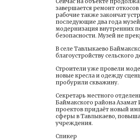
Сейчас на объекте продолжа
завершается ремонт откосов
рабочие также закончат устр
последующие два года музей
модернизация внутренних п
безопасности. Музей не прек
В селе Тавлыкаево Баймакск
благоустройству сельского д
Строители уже провели мод
новые кресла и одежду сцен
пробурили скважину.
Секретарь местного отделен
Баймакского района Азамат 
проектов придаёт новый имп
сферы в Тавлыкаево, повыш
учреждения.
Спикер