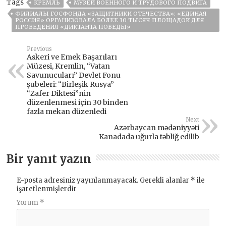
Tags
КРЕМЛЬ
МУЗЕЙ ВОЕННОГО И ТРУДОВОГО ПОДВИГА
ФИЛИАЛЫ ГОСФОНДА «ЗАЩИТНИКИ ОТЕЧЕСТВА»: «ЕДИНАЯ
РОССИЯ» ОРГАНИЗОВАЛА БОЛЕЕ 30 ТЫСЯЧ ПЛОЩАДОК ДЛЯ
ПРОВЕДЕНИЯ «ДИКТАНТА ПОБЕДЫ»
Previous
Askeri ve Emek Başarıları
Müzesi, Kremlin, “Vatan
Savunucuları” Devlet Fonu
şubeleri: “Birleşik Rusya”
“Zafer Diktesi”nin
düzenlenmesi için 30 binden
fazla mekan düzenledi
Next
Azərbaycan mədəniyyəti
Kanadada uğurla təbliğ edilib
Bir yanıt yazın
E-posta adresiniz yayınlanmayacak.
Gerekli alanlar
*
ile
işaretlenmişlerdir
Yorum
*