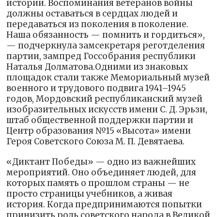
истории. Воспоминания ветеранов войны
должны оставаться в сердцах людей и
передаваться из поколения в поколение.
Наша обязанность — помнить и гордиться»,
— подчеркнула замсекретаря реготделения
партии, зампред Госсобрания республики
Наталья Долматова.Одними из знаковых
площадок стали также Мемориальный музей
военного и трудового подвига 1941–1945
годов, Мордовский республиканский музей
изобразительных искусств имени С. Д. Эрьзи,
штаб общественной поддержки партии и
Центр образования №15 «Высота» имени
Героя Советского Союза М. П. Девятаева.
«Диктант Победы» — одно из важнейших
мероприятий. Оно объединяет людей, для
которых память о прошлом страны — не
просто страницы учебников, а живая
история. Когда предпринимаются попытки
принизить роль советского народа в Великой