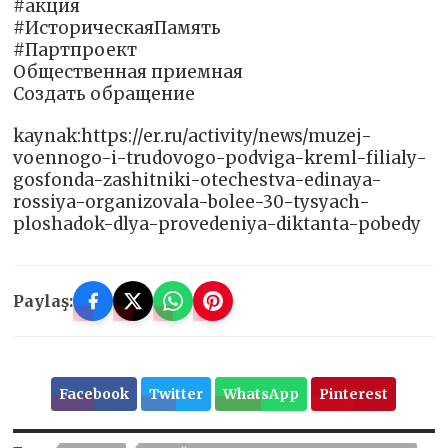
#акция
#ИсторическаяПамять
#Партпроект
Общественная приемная
Создать обращение
kaynak:https://er.ru/activity/news/muzej-
voennogo-i-trudovogo-podviga-kreml-filialy-
gosfonda-zashitniki-otechestva-edinaya-
rossiya-organizovala-bolee-30-tysyach-
ploshadok-dlya-provedeniya-diktanta-pobedy
Paylaş:
Facebook
Twitter
WhatsApp
Pinterest