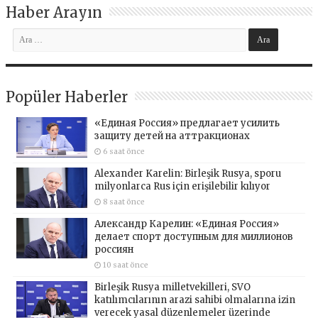
Haber Arayın
Popüler Haberler
«Единая Россия» предлагает усилить
защиту детей на аттракционах
6 saat önce
Alexander Karelin: Birleşik Rusya, sporu
milyonlarca Rus için erişilebilir kılıyor
8 saat önce
Александр Карелин: «Единая Россия»
делает спорт доступным для миллионов
россиян
10 saat önce
Birleşik Rusya milletvekilleri, SVO
katılımcılarının arazi sahibi olmalarına izin
verecek yasal düzenlemeler üzerinde