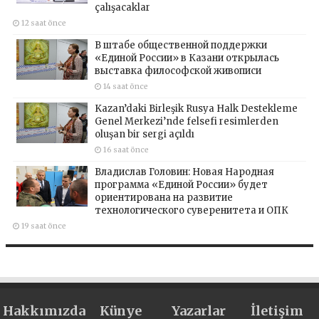
çalışacaklar
12 saat önce
В штабе общественной поддержки
«Единой России» в Казани открылась
выставка философской живописи
14 saat önce
Kazan’daki Birleşik Rusya Halk Destekleme
Genel Merkezi’nde felsefi resimlerden
oluşan bir sergi açıldı
16 saat önce
Владислав Головин: Новая Народная
программа «Единой России» будет
ориентирована на развитие
технологического суверенитета и ОПК
19 saat önce
Hakkımızda
Künye
Yazarlar
İletişim