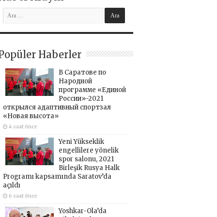
Popüler Haberler
В Саратове по
Народной
программе «Единой
России»-2021
открылся адаптивный спортзал
«Новая высота»
4 saat önce
Yeni Yükseklik
engellilere yönelik
spor salonu, 2021
Birleşik Rusya Halk
Programı kapsamında Saratov’da
açıldı
6 saat önce
Yoshkar-Ola’da