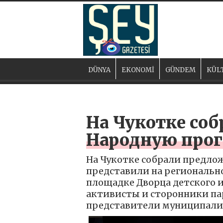
DÜNYA
EKONOMİ
GÜNDEM
KÜL
На Чукотке со
Народную прог
На Чукотке собрали предло
представили на регионально
площадке Дворца детского и
активисты и сторонники па
представители муниципалит