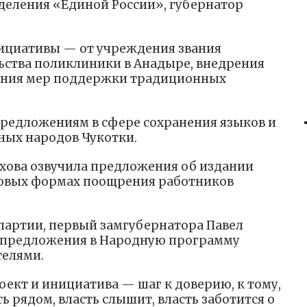
деления «Единой России», губернатор
ициативы — от учреждения звания
ьства поликлиники в Анадыре, внедрения
ения мер поддержки традиционных
редложениям в сфере сохранения языков и
ных народов Чукотки.
хова озвучила предложения об издании
новых формах поощрения работников
партии, первый замгубернатора Павел
о предложения в Народную программу
елями.
кт и инициатива — шаг к доверию, к тому,
ь рядом, власть слышит, власть заботится о