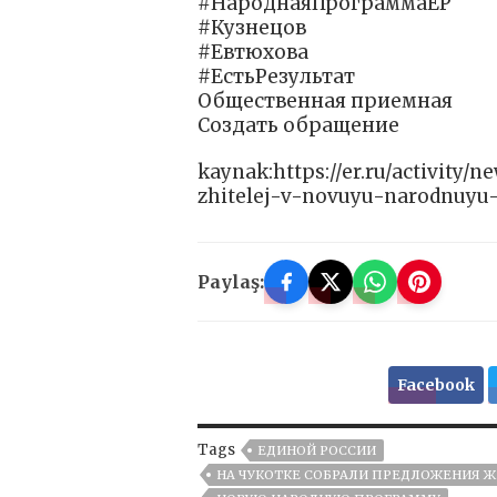
#НароднаяПрограммаЕР
#Кузнецов
#Евтюхова
#ЕстьРезультат
Общественная приемная
Создать обращение
kaynak:https://er.ru/activity
zhitelej-v-novuyu-narodnuyu
Paylaş:
Facebook
Tags
ЕДИНОЙ РОССИИ
НА ЧУКОТКЕ СОБРАЛИ ПРЕДЛОЖЕНИЯ 