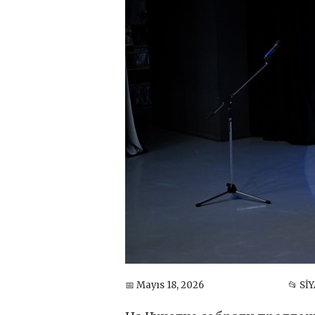
📅 Mayıs 18, 2026
📂 Sİ