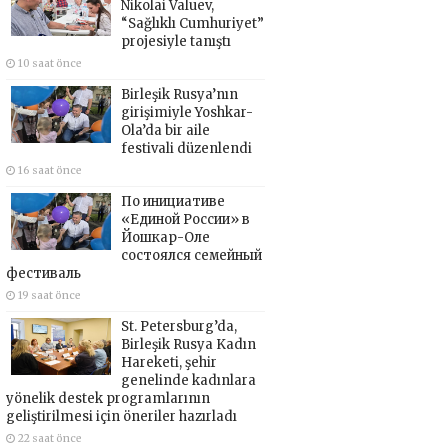
Nikolai Valuev,
“Sağlıklı Cumhuriyet”
projesiyle tanıştı
10 saat önce
Birleşik Rusya’nın
girişimiyle Yoshkar-
Ola’da bir aile
festivali düzenlendi
16 saat önce
По инициативе
«Единой России» в
Йошкар-Оле
состоялся семейный
фестиваль
19 saat önce
St. Petersburg’da,
Birleşik Rusya Kadın
Hareketi, şehir
genelinde kadınlara
yönelik destek programlarının
geliştirilmesi için öneriler hazırladı
22 saat önce