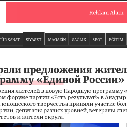
Reklam Alanı
TÜR SANAT
SİYASET
MAGAZİN
SAĞLIK
SPOR
EĞİTİM
брали предложения жител
рамму «Единой России»
жения жителей в новую Народную программу «
м форуме партии «Есть результат!» в Анадыре
 юношеского творчества приняли участие боле
ртии, депутаты разных уровней, ветераны спе
етов и жители округа.