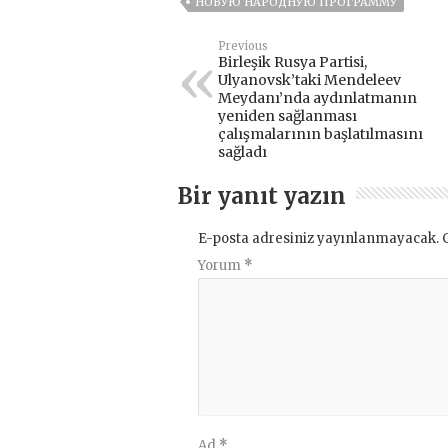
НОВУЮ НАРОДНУЮ ПРОГРАММУ
Previous
Birleşik Rusya Partisi,
Ulyanovsk’taki Mendeleev
Meydanı’nda aydınlatmanın
yeniden sağlanması
çalışmalarının başlatılmasını
sağladı
Bir yanıt yazın
E-posta adresiniz yayınlanmayacak.
Yorum
*
Ad
*