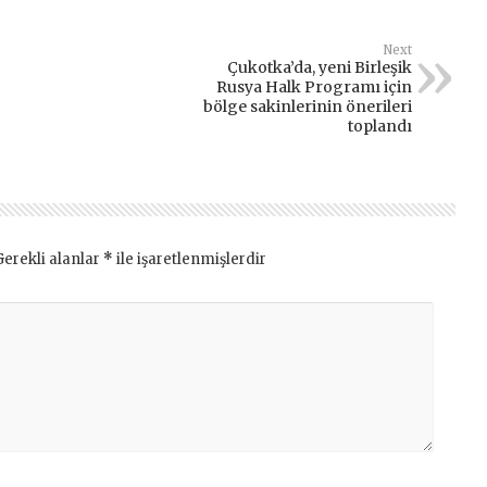
Next
Çukotka’da, yeni Birleşik
Rusya Halk Programı için
bölge sakinlerinin önerileri
toplandı
Gerekli alanlar
*
ile işaretlenmişlerdir