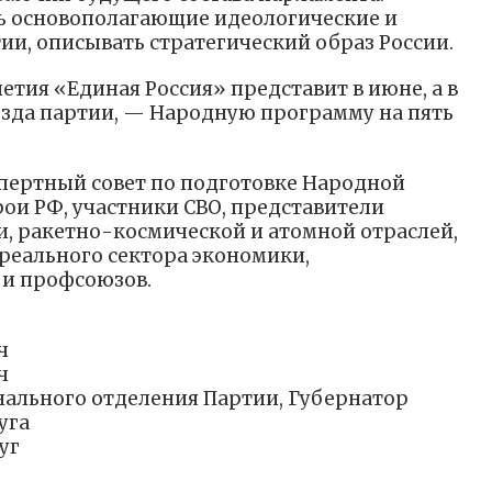
ь основополагающие идеологические и
и, описывать стратегический образ России.
тия «Единая Россия» представит в июне, а в
ъезда партии, — Народную программу на пять
спертный совет по подготовке Народной
ои РФ, участники СВО, представители
и, ракетно-космической и атомной отраслей,
реального сектора экономики,
и профсоюзов.
ч
ч
нального отделения Партии, Губернатор
уга
уг