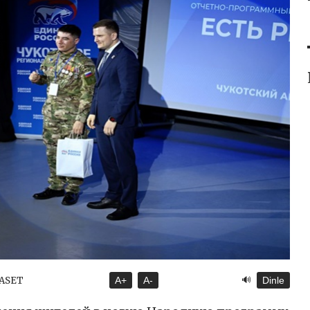
🔊
YASET
A+
A-
Dinle