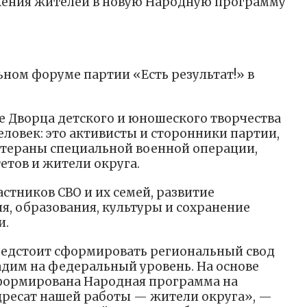
жения жителей в новую Народную программу
ьном форуме партии «Есть результат!» в
е Дворца детского и юношеского творчества
еловек: это активисты и сторонники партии,
етераны специальной военной операции,
тов и жители округа.
стников СВО и их семей, развитие
я, образования, культуры и сохранение
и.
редстоит сформировать региональный свод
дим на федеральный уровень. На основе
сформирована Народная программа на
дресат нашей работы — жители округа», —