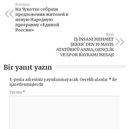
Previous
На Чукотке собрали
предложения жителей в
новую Народную
программу «Единой
России»
Next
İŞ İNSANI MEHMET
ŞEKER`DEN 19 MAYIS
ATATÜRK’Ü ANMA, GENÇLİK
VE SPOR BAYRAMI MESAJI
Bir yanıt yazın
E-posta adresiniz yayınlanmayacak.
Gerekli alanlar
*
ile
işaretlenmişlerdir
Yorum
*