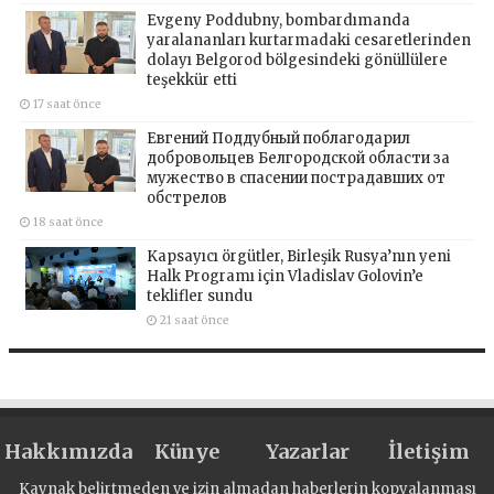
Evgeny Poddubny, bombardımanda
yaralananları kurtarmadaki cesaretlerinden
dolayı Belgorod bölgesindeki gönüllülere
teşekkür etti
17 saat önce
Евгений Поддубный поблагодарил
добровольцев Белгородской области за
мужество в спасении пострадавших от
обстрелов
18 saat önce
Kapsayıcı örgütler, Birleşik Rusya’nın yeni
Halk Programı için Vladislav Golovin’e
teklifler sundu
21 saat önce
Hakkımızda
Künye
Yazarlar
İletişim
Kaynak belirtmeden ve izin almadan haberlerin kopyalanması