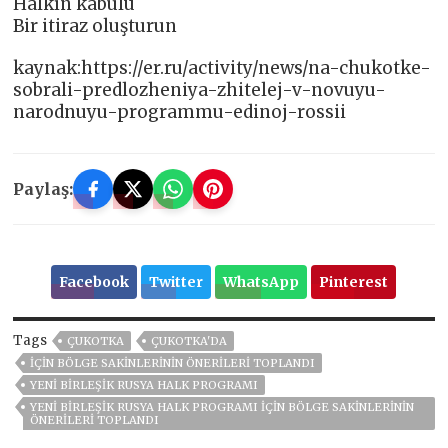
Halkın kabulü
Bir itiraz oluşturun
kaynak:https://er.ru/activity/news/na-chukotke-
sobrali-predlozheniya-zhitelej-v-novuyu-
narodnuyu-programmu-edinoj-rossii
Paylaş:
Facebook
Twitter
WhatsApp
Pinterest
Tags
ÇUKOTKA
ÇUKOTKA'DA
IÇIN BÖLGE SAKINLERININ ÖNERILERI TOPLANDI
YENI BIRLEŞIK RUSYA HALK PROGRAMI
YENI BIRLEŞIK RUSYA HALK PROGRAMI IÇIN BÖLGE SAKINLERININ
ÖNERILERI TOPLANDI