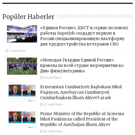
Popüler Haberler
«Единая Россия», ЦБСТ и сервис по поиску
работы SuperJob создадут первую в
России специализированную платформу
для трудоустройства ветеранов СВО
1 saat önce
«Молодая Гвардия Единой России»
провела по всей стране мероприятия ко
Дню физкультурника
8 saat önce
Ermenistan Cumhuriyeti Başbakanı Nikol
Paşinyan, Azerbaycan Cumhuriyeti
Cumhurbaşkanı İlham Aliyev’i aradı
12 saat önce
Prime Minister of the Republic of Armenia
Nikol Pashinyan called President of the
Republic of Azerbaijan Ilham Aliyev
14 saat önce