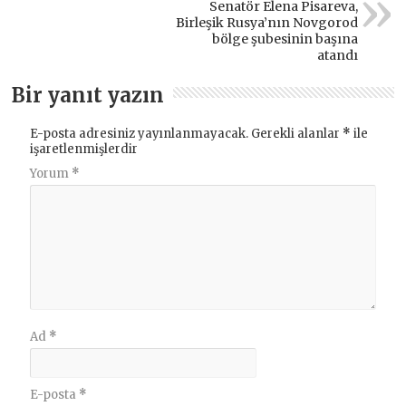
Senatör Elena Pisareva,
Birleşik Rusya’nın Novgorod
bölge şubesinin başına
atandı
Bir yanıt yazın
E-posta adresiniz yayınlanmayacak.
Gerekli alanlar
*
ile
işaretlenmişlerdir
Yorum
*
Ad
*
E-posta
*