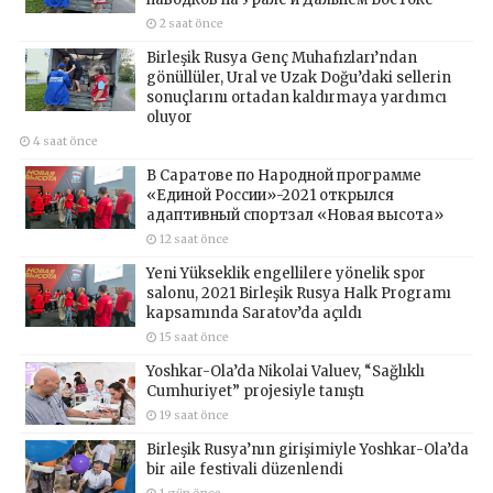
2 saat önce
Birleşik Rusya Genç Muhafızları’ndan
gönüllüler, Ural ve Uzak Doğu’daki sellerin
sonuçlarını ortadan kaldırmaya yardımcı
oluyor
4 saat önce
В Саратове по Народной программе
«Единой России»-2021 открылся
адаптивный спортзал «Новая высота»
12 saat önce
Yeni Yükseklik engellilere yönelik spor
salonu, 2021 Birleşik Rusya Halk Programı
kapsamında Saratov’da açıldı
15 saat önce
Yoshkar-Ola’da Nikolai Valuev, “Sağlıklı
Cumhuriyet” projesiyle tanıştı
19 saat önce
Birleşik Rusya’nın girişimiyle Yoshkar-Ola’da
bir aile festivali düzenlendi