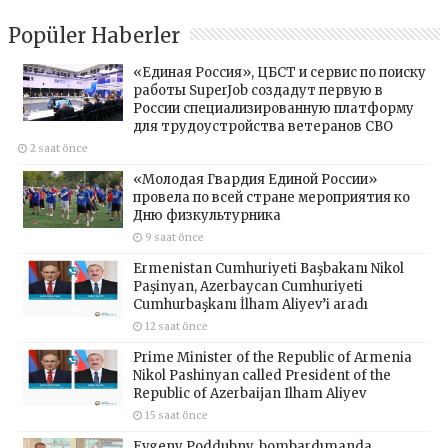
Popüler Haberler
«Единая Россия», ЦБСТ и сервис по поиску
работы SuperJob создадут первую в
России специализированную платформу
для трудоустройства ветеранов СВО
2 saat önce
«Молодая Гвардия Единой России»
провела по всей стране мероприятия ко
Дню физкультурника
9 saat önce
Ermenistan Cumhuriyeti Başbakanı Nikol
Paşinyan, Azerbaycan Cumhuriyeti
Cumhurbaşkanı İlham Aliyev’i aradı
12 saat önce
Prime Minister of the Republic of Armenia
Nikol Pashinyan called President of the
Republic of Azerbaijan Ilham Aliyev
15 saat önce
Evgeny Poddubny, bombardımanda