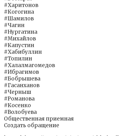
#Харитонов
#Когогина
#Шамилов
#Чагин
#Нургатина
#Михайлов
#Капустин
#Хабибуллин
#Топилин
#Халалмагомедов
#Ибрагимов
#Бобрышева
#Гасанханов
#Черныш
#Романова
#Косенко
#Волобуева
Общественная приемная
Создать обращение