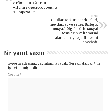
отборочный этап
«Политических боёв» в
Татарстане
Next
Okullar, toplum merkezleri,
meydanlar ve setler: Birleşik
Rusya, bölgelerdeki sosyal
tesislerin ve kamusal
alanların iyileştirilmesini
inceledi.
Bir yanıt yazın
E-posta adresiniz yayınlanmayacak.
Gerekli alanlar
*
ile
işaretlenmişlerdir
Yorum
*