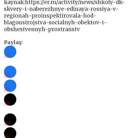
kaynak:https://er.ru/activity/news/shkoly-dk-
skvery-i-naberezhnye-edinaya-rossiya-v-
regionah-proinspektirovala-hod-
blagoustrojstva-socialnyh-obektov-i-
obshestvennyh-prostranstv
Paylaş: