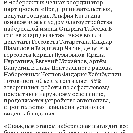
В Набережных Челнах координатор
партпроекта «Предпринимательство»,
депутат Госдумы Альфия Когогина
ознакомилась с ходом благоустройства
набережной имени Фикрята Табеева. В
состав «партдесанта» также вошли
депутаты Госсовета Татарстана Ильдар
Шамилов и Владимир Чагин, депутаты
горсовета Кирилл Пузырьков, Ирина
Нургатина, Евгений Михайлов, Артём
Капустин и глава Центрального района
Набережных Челнов Фидарис Хабибуллин.
Готовность объекта составляет 45%:
завершились работы по асфальтовому
покрытию и наружному освещению,
продолжается устройство автополива,
строительство павильона, установка
видеонаблюдения.
«С каждым этапом набережная выглядит всё
более притягательной для горожан и гостей