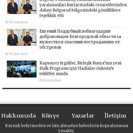
yaralananları kurtarmadaki cesaretlerinden
dolayı Belgorod bölgesindeki gönüllülere
teşekkür etti
18 saat önce
Евгений Поддубный поблагодарил
добровольцев Белгородской области за
мужество в спасении пострадавших от
обстрелов
19 saat önce
Kapsayıcı örgütler, Birleşik Rusya’nın yeni
Halk Programı için Vladislav Golovin’e
teklifler sundu
21 saat önce
Hakkımızda
Künye
Yazarlar
İletişim
Kaynak belirtmeden ve izin almadan haberlerin kopyalanması
yasaktır.