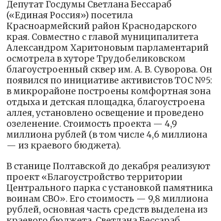
Депутат Госдумы Светлана Бессараб
(«Единая Россия») посетила
Красноармейский район Краснодарского
края. Совместно с главой муниципалитета
Александром Харитоновым парламентарий
осмотрела в хуторе Трудобеликовском
благоустроенный сквер им. А. В. Суворова. Он
появился по инициативе активистов ТОС №5:
в микрорайоне построены комфортная зона
отдыха и детская площадка, благоустроена
аллея, установлено освещение и проведено
озеленение. Стоимость проекта — 4,9
миллиона рублей (в том числе 4,6 миллиона
— из краевого бюджета).
В станице Полтавской до декабря реализуют
проект «Благоустройство территории
Центрального парка с установкой памятника
воинам СВО». Его стоимость — 9,8 миллиона
рублей, основная часть средств выделена из
краевого бюджета. Светлана Бессараб