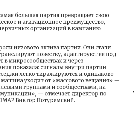
самая большая партия превращает свою
ическое и агитационное преимущество,
первичных организаций в кампанию
роли низового актива партии. Они стали
транслируют повестку, адаптируют ее под
т в микросообществах и через
ания показала: сигналы внутри партии
сседжи легко тиражируются и одинаково
 машина уходит от «массового вещания» —
целевыми группами и сообществами, на
уникации», — отмечает директор по
ОМАР Виктор Потуремский.