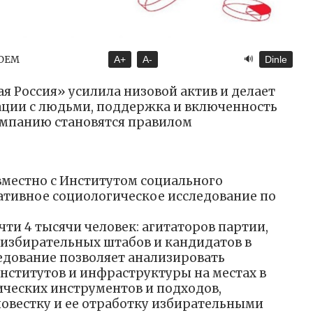
🔊
NDEM
A+
A-
Dinle
я Россия» усилила низовой актив и делает
ации с людьми, поддержка и включенность
ампанию становятся правилом
местно с Институтом социального
ативное социологическое исследование по
чти 4 тысячи человек: агитаторов партии,
 избирательных штабов и кандидатов в
ледование позволяет анализировать
ститутов и инфраструктуры на местах в
ческих инструментов и подходов,
овестку и ее отработку избирательными