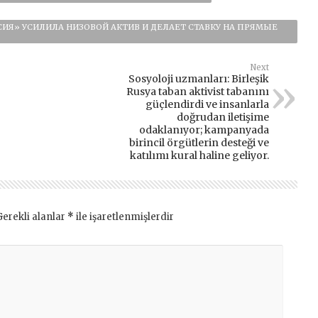
ИЯ» УСИЛИЛА НИЗОВОЙ АКТИВ И ДЕЛАЕТ СТАВКУ НА ПРЯМЫЕ
Next
Sosyoloji uzmanları: Birleşik
Rusya taban aktivist tabanını
güçlendirdi ve insanlarla
doğrudan iletişime
odaklanıyor; kampanyada
birincil örgütlerin desteği ve
katılımı kural haline geliyor.
Gerekli alanlar
*
ile işaretlenmişlerdir