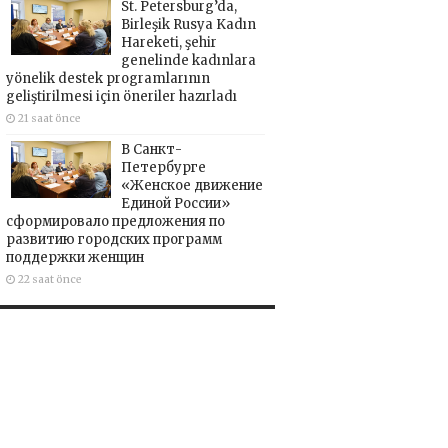
St. Petersburg’da,
Birleşik Rusya Kadın
Hareketi, şehir
genelinde kadınlara
yönelik destek programlarının
geliştirilmesi için öneriler hazırladı
21 saat önce
В Санкт-
Петербурге
«Женское движение
Единой России»
сформировало предложения по
развитию городских программ
поддержки женщин
22 saat önce