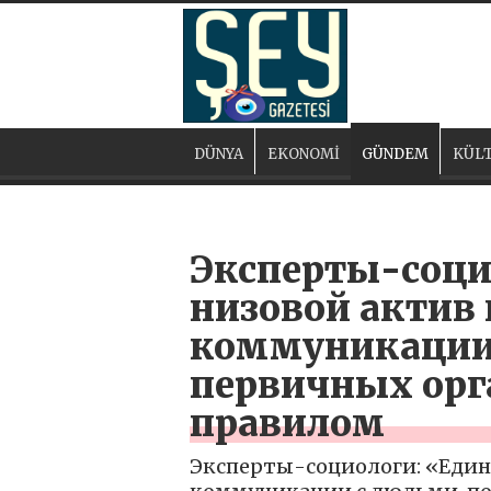
DÜNYA
EKONOMİ
GÜNDEM
KÜLT
Эксперты-соци
низовой актив 
коммуникации 
первичных орг
правилом
Эксперты-социологи: «Едина