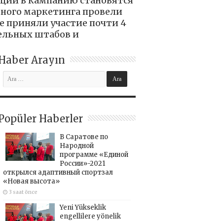
ций в кампанию становятся
ьного маркетинга провели
е приняли участие почти 4
тельных штабов и
Haber Arayın
Popüler Haberler
В Саратове по
Народной
программе «Единой
России»-2021
открылся адаптивный спортзал
«Новая высота»
3 saat önce
Yeni Yükseklik
engellilere yönelik