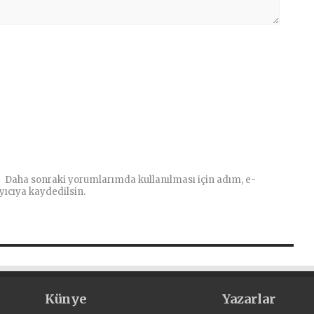
Daha sonraki yorumlarımda kullanılması için adım, e-
yıcıya kaydedilsin.
Künye
Yazarlar