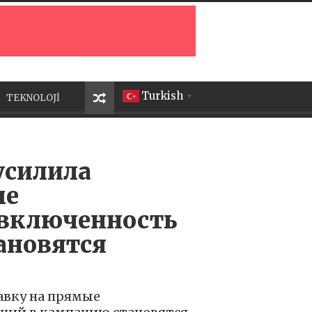
Turkish
TEKNOLOJİ
▼
усилила
ые
 включенность
ановятся
авку на прямые