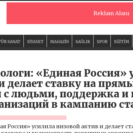
Reklam Alanı
ÜR SANAT
SİYASET
MAGAZİN
SAĞLIK
SPOR
EĞİTİM
ологи: «Единая Россия» 
и делает ставку на прям
с людьми, поддержка и
анизаций в кампанию ст
я Россия» усилила низовой актив и делает ст