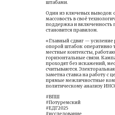
штабами.
Один из ключевых выводов: 
массовость в своё технолог
поддержка и включенность 
становится правилом.
«Главный сдвиг — усиление 
опорой штабов: оперативно 
местные контексты, работаю
горизонтальные связи. Камп
проходят без искажений, ме
считываются. Электоральная
заметна ставка на работу с 
прямые межличностные комм
политическому анализу ИНС
#ВПШ
#Потуремский
#ЕДГ2025
#исследование