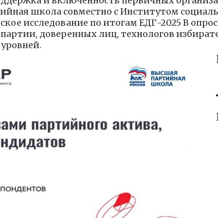
ддержка и включенность первичных организа
тийная школа совместно с Институтом социал
кое исследование по итогам ЕДГ-2025 В опрос
 партии, доверенных лиц, технологов избира
 уровней.