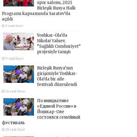
spor salonu, 2021
Birleşik Rusya Halk
Programı kapsamında Saratov’da
açıldı
5 saat önce
Yoshkar-Ola’da
Nikolai Valuev,
“Sağlıklı Cumhuriyet”
projesiyle tanıştı
9 saat önce
Birleşik Rusya’nın
girişimiyle Yoshkar-
Ola’da bir aile
festivali düzenlendi
16 saat önce
По инициативе
«Единой России» в
Йошкар-Оле
состоялся семейный
фестиваль
18 saat önce