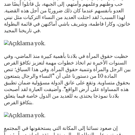
حب وطنهم وعلمهم وأمتهم، إلى الجبهة، بل قاتلوا أيضًا ضد
العدو بأنفسهم عندما كان ذلك ضروريًا من أجل هذه القضية.
لهذا السبب؛ لقد احتلت العديد من النساء التركيات مثل نيني
خاتون، وكارا فاطمة، وشريف باشي أماكنهن في قائمة البطولة
في تاريخنا المجيد.
حظيت حقوق المرأة في بلادنا بأهمية كبيرة منذ الماضي، وفي
السنوات الأخيرة تم اتخاذ خطوات مهمة لتعزيز تكافؤ الفرص
بين الرجل والمرأة وتنمية حقوق المرأة. وفي هذا السياق؛ تنص
المادة 10 من دستورنا على أن “النساء والرجال يتمتعون
بحقوق متساوية. وتقع على عاتق الدولة مسؤولية ضمان تطبيق
هذه المساواة على أرض الواقع”. وأضيفت العبارة لقد أصبحت
بلادنا نموذجا يحتذى به للعديد من الدول خاصة فيما يتعلق
بتكافؤ الفرص.
إن صعود نسائنا إلى المكانة التي يستحقونها في المجتمع
وقدرتهن على التطلع إلى المستقبل بثقة يلعبان دوراً رئيسياً