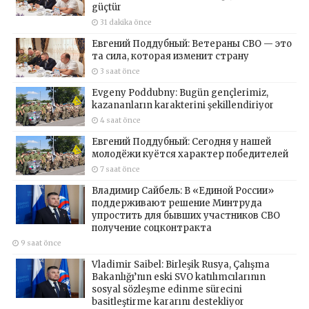
güçtür
31 dakika önce
Евгений Поддубный: Ветераны СВО — это
та сила, которая изменит страну
3 saat önce
Evgeny Poddubny: Bugün gençlerimiz,
kazananların karakterini şekillendiriyor
4 saat önce
Евгений Поддубный: Сегодня у нашей
молодёжи куётся характер победителей
7 saat önce
Владимир Сайбель: В «Единой России»
поддерживают решение Минтруда
упростить для бывших участников СВО
получение соцконтракта
9 saat önce
Vladimir Saibel: Birleşik Rusya, Çalışma
Bakanlığı’nın eski SVO katılımcılarının
sosyal sözleşme edinme sürecini
basitleştirme kararını destekliyor