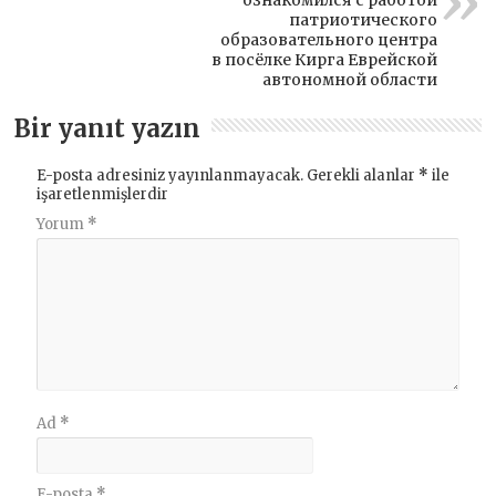
ознакомился с работой
патриотического
образовательного центра
в посёлке Кирга Еврейской
автономной области
Bir yanıt yazın
E-posta adresiniz yayınlanmayacak.
Gerekli alanlar
*
ile
işaretlenmişlerdir
Yorum
*
Ad
*
E-posta
*