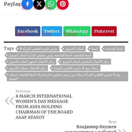
Paylaş:
Facebook
Twitter
WhatsApp
Pinterest
Tags
أسفا القابضة
أسفا
أساف أتاسوي
8 مارس اليوم العالمي للمرأة
أسفا القابضة، أسفا القابضة رئيس مجلس الإدارة آساف أتسوي
رجل الأعمال المحسن آساف أتسوي
رجل الأعمال الشهير أساف أتاسوي
رسالة يوم 8 مارس العالمي للمرأة
رجل الأعمال عساف أتاسوي
يوم 8 مارس العالمي للمرأة رسالة من رئيس مجلس إدارة شركة أصفا القابضة عساف
أتسوي
Previous
8 MARCH INTERNATIONAL
WOMEN’S DAY MESSAGE
FROM ASFA HOLDING
CHAIRMAN OF THE BOARD
ASAF ATASOY
Next
Владимир Якушев