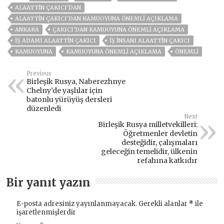
ALAATTIN ÇAKICI'DAN
ALAATTIN ÇAKICI'DAN KAMUOYUNA ÖNEMLI AÇIKLAMA
ANKARA
ÇAKICI'DAN KAMUOYUNA ÖNEMLI AÇIKLAMA
İŞ ADAMI ALAATTIN ÇAKICI
IŞ INSANI ALAATTIN ÇAKICI
KAMUOYUNA
KAMUOYUNA ÖNEMLI AÇIKLAMA
ÖNEMLİ
Previous
Birleşik Rusya, Naberezhnye
Chelny’de yaşlılar için
batonlu yürüyüş dersleri
düzenledi
Next
Birleşik Rusya milletvekilleri:
Öğretmenler devletin
desteğidir, çalışmaları
geleceğin temelidir, ülkenin
refahına katkıdır
Bir yanıt yazın
E-posta adresiniz yayınlanmayacak.
Gerekli alanlar
*
ile
işaretlenmişlerdir