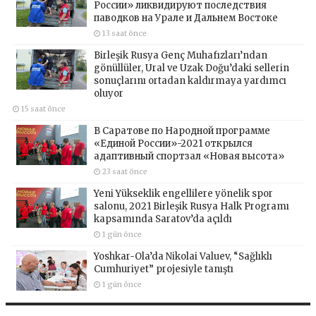
России» ликвидируют последствия
паводков на Урале и Дальнем Востоке
13 saat önce
Birleşik Rusya Genç Muhafızları’ndan
gönüllüler, Ural ve Uzak Doğu’daki sellerin
sonuçlarını ortadan kaldırmaya yardımcı
oluyor
15 saat önce
В Саратове по Народной программе
«Единой России»-2021 открылся
адаптивный спортзал «Новая высота»
23 saat önce
Yeni Yükseklik engellilere yönelik spor
salonu, 2021 Birleşik Rusya Halk Programı
kapsamında Saratov’da açıldı
1 gün önce
Yoshkar-Ola’da Nikolai Valuev, “Sağlıklı
Cumhuriyet” projesiyle tanıştı
1 gün önce