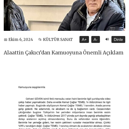
🔊
📅 Ekim 6, 2024
📂 KÜLTÜR SANAT
A+
A-
Dinle
Alaattin Çakıcı’dan Kamuoyuna Önemli Açıklam