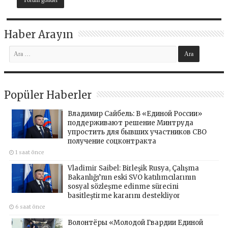
Haber Arayın
Popüler Haberler
Владимир Сайбель: В «Единой России»
поддерживают решение Минтруда
упростить для бывших участников СВО
получение соцконтракта
1 saat önce
Vladimir Saibel: Birleşik Rusya, Çalışma
Bakanlığı’nın eski SVO katılımcılarının
sosyal sözleşme edinme sürecini
basitleştirme kararını destekliyor
6 saat önce
Волонтёры «Молодой Гвардии Единой