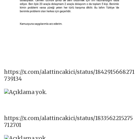
https://x.com/alattincakici/status/1842915668271
739134
https://x.com/alattincakici/status/1833562215275
712701