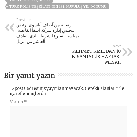
TÜRK POLIS TEŞKILATI’NIN 181. KURULUŞ YIL DÖNÜMÜ
Previous
رسالة من آصاف أتاسوي، رئيس
مجلس إدارة شركة أسفا القابضة،
بمناسبة أسبوع الشرطة الذي يصادف
العاشر من أبريل.
Next
MEHMET KIZIL’DAN 10
NİSAN POLİS HAFTASI
MESAJI
Bir yanıt yazın
E-posta adresiniz yayınlanmayacak.
Gerekli alanlar
*
ile
işaretlenmişlerdir
Yorum
*