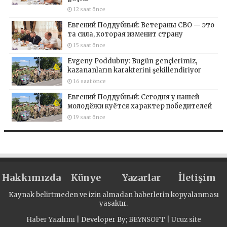
12 saat önce
Евгений Поддубный: Ветераны СВО — это
та сила, которая изменит страну
15 saat önce
Evgeny Poddubny: Bugün gençlerimiz,
kazananların karakterini şekillendiriyor
16 saat önce
Евгений Поддубный: Сегодня у нашей
молодёжи куётся характер победителей
19 saat önce
Hakkımızda
Künye
Yazarlar
İletişim
Kaynak belirtmeden ve izin almadan haberlerin kopyalanması
yasaktır.
Haber Yazılımı
| Developer By;
BEYNSOFT
|
Ucuz site