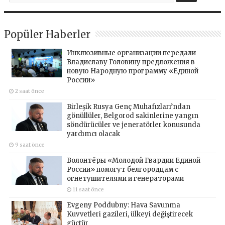
Popüler Haberler
Инклюзивные организации передали
Владиславу Головину предложения в
новую Народную программу «Единой
России»
2 saat önce
Birleşik Rusya Genç Muhafızları’ndan
gönüllüler, Belgorod sakinlerine yangın
söndürücüler ve jeneratörler konusunda
yardımcı olacak
9 saat önce
Волонтёры «Молодой Гвардии Единой
России» помогут белгородцам с
огнетушителями и генераторами
11 saat önce
Evgeny Poddubny: Hava Savunma
Kuvvetleri gazileri, ülkeyi değiştirecek
güçtür