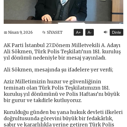
🔊
📅 Nisan 9, 2026
📂 SİYASET
A+
A-
Dinle
AK Parti İstanbul 27.Dönem Milletvekili A. Adayı
Ali Sökmen, Türk Polis Teşkilatı’nın 181. kuruluş
yıl dönümü nedeniyle bir mesaj yayınladı.
Ali Sökmen, mesajında şu ifadelere yer verdi;
Aziz Milletimizin huzur ve güvenliğinin
teminatı olan Türk Polis Teşkilatımızın 181.
kuruluş yıl dönümünü ve Polis Haftası’nı büyük
bir gurur ve takdirle kutluyoruz.
Kurulduğu günden bu yana hukuk devleti ilkeleri
doğrultusunda görevini büyük bir fedakârlık,
sabır ve kararlılıkla yerine getiren Türk Polis