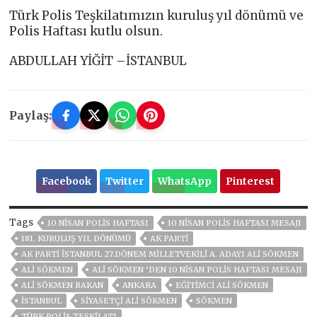
Türk Polis Teşkilatımızın kuruluş yıl dönümü ve
Polis Haftası kutlu olsun.
ABDULLAH YİĞİT –İSTANBUL
Paylaş:
Facebook
Twitter
WhatsApp
Pinterest
Tags
10 NİSAN POLİS HAFTASI
10 NİSAN POLİS HAFTASI MESAJI
181. KURULUŞ YIL DÖNÜMÜ
AK PARTİ
AK PARTI İSTANBUL 27.DÖNEM MILLETVEKILI A. ADAYI ALI SÖKMEN
ALI SÖKMEN
ALİ SÖKMEN ‘DEN 10 NİSAN POLİS HAFTASI MESAJI
ALI SÖKMEN BAKAN
ANKARA
EĞİTİMCİ ALİ SÖKMEN
ISTANBUL
SİYASETÇİ ALİ SÖKMEN
SÖKMEN
TÜRK POLIS TEŞKILATI