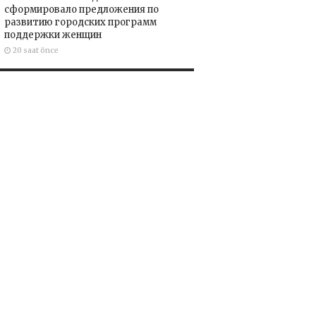
сформировало предложения по
развитию городских программ
поддержки женщин
20 saat önce