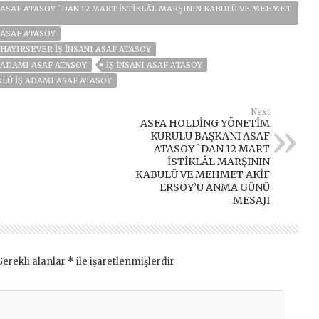
ASAF ATASOY `DAN 12 MART İSTİKLÂL MARŞININ KABULÜ VE MEHMET
 ASAF ATASOY
HAYIRSEVER İŞ İNSANI ASAF ATASOY
 ADAMI ASAF ATASOY
İŞ INSANI ASAF ATASOY
NLÜ IŞ ADAMI ASAF ATASOY
Next
ASFA HOLDİNG YÖNETİM
KURULU BAŞKANI ASAF
ATASOY `DAN 12 MART
İSTİKLÂL MARŞININ
KABULÜ VE MEHMET AKİF
ERSOY’U ANMA GÜNÜ
MESAJI
Gerekli alanlar
*
ile işaretlenmişlerdir