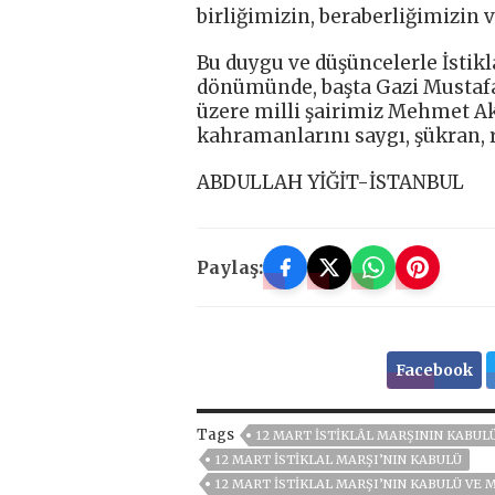
birliğimizin, beraberliğimizin
Bu duygu ve düşüncelerle İstik
dönümünde, başta Gazi Mustafa
üzere milli şairimiz Mehmet Ak
kahramanlarını saygı, şükran,
ABDULLAH YİĞİT-İSTANBUL
Paylaş:
Facebook
Tags
12 MART İSTİKLÂL MARŞININ KABUL
12 MART İSTIKLAL MARŞI’NIN KABULÜ
12 MART İSTIKLAL MARŞI’NIN KABULÜ VE