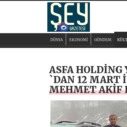
DÜNYA
EKONOMİ
GÜNDEM
KÜLT
ASFA HOLDİNG
`DAN 12 MART 
MEHMET AKİF 