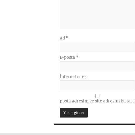
Ad
*
E-posta
*
İnternet sitesi
posta adresim ve site adresim bu tara