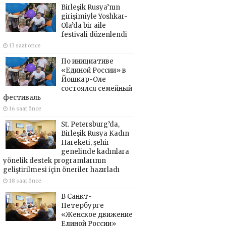
Birleşik Rusya’nın
girişimiyle Yoshkar-
Ola’da bir aile
festivali düzenlendi
13 saat önce
По инициативе
«Единой России» в
Йошкар-Оле
состоялся семейный
фестиваль
16 saat önce
St. Petersburg’da,
Birleşik Rusya Kadın
Hareketi, şehir
genelinde kadınlara
yönelik destek programlarının
geliştirilmesi için öneriler hazırladı
18 saat önce
В Санкт-
Петербурге
«Женское движение
Единой России»