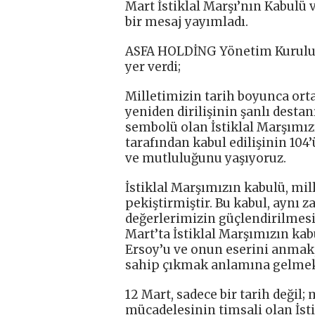
Mart İstiklal Marşı’nın Kabulü
bir mesaj yayımladı.
ASFA HOLDİNG Yönetim Kurulu B
yer verdi;
Milletimizin tarih boyunca ort
yeniden dirilişinin şanlı desta
sembolü olan İstiklal Marşımızı
tarafından kabul edilişinin 1
ve mutluluğunu yaşıyoruz.
İstiklal Marşımızın kabulü, mil
pekiştirmiştir. Bu kabul, aynı 
değerlerimizin güçlendirilmesi 
Mart’ta İstiklal Marşımızın kab
Ersoy’u ve onun eserini anmak,
sahip çıkmak anlamına gelmek
12 Mart, sadece bir tarih değil;
mücadelesinin timsali olan İstik