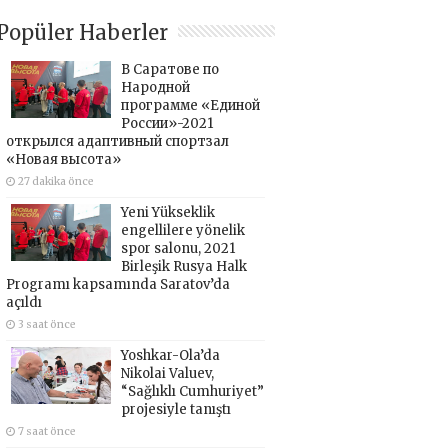
Popüler Haberler
В Саратове по
Народной
программе «Единой
России»-2021
открылся адаптивный спортзал
«Новая высота»
27 dakika önce
Yeni Yükseklik
engellilere yönelik
spor salonu, 2021
Birleşik Rusya Halk
Programı kapsamında Saratov’da
açıldı
3 saat önce
Yoshkar-Ola’da
Nikolai Valuev,
“Sağlıklı Cumhuriyet”
projesiyle tanıştı
7 saat önce