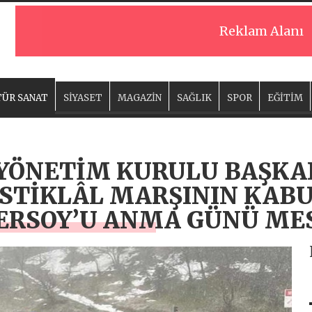
Reklam Alanı
ÜR SANAT
SİYASET
MAGAZİN
SAĞLIK
SPOR
EĞİTİM
 YÖNETİM KURULU BAŞKAN
İSTİKLÂL MARŞININ KABU
ERSOY’U ANMA GÜNÜ MES