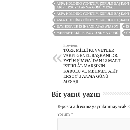
ASFA HOLDİNG YÖNETİM KURULU BAŞKANI 
AKİF ERSOY’U ANMA GÜNÜ MESAJI
ASFA HOLDİNG YÖNETIM KURULU BAŞKANI
ASFA HOLDİNG YÖNETIM KURULU BAŞKANI 
HAYIRSEVER İŞ İNSANI ASAF ATASOY
IŞ
MEHMET AKIF ERSOY’U ANMA GÜNÜ
Ü
Previous
TÜRK MİLLİ KUVVETLER
VAKFI GENEL BAŞKANI DR.
FATİH ŞİMGA`DAN 12 MART
İSTİKLÂL MARŞININ
KABULÜ VE MEHMET AKİF
ERSOY’U ANMA GÜNÜ
MESAJI
Bir yanıt yazın
E-posta adresiniz yayınlanmayacak.
Yorum
*