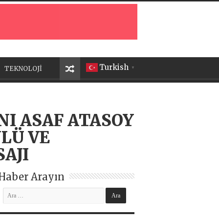
Turkish
TEKNOLOJİ
▼
I ASAF ATASOY
LÜ VE
AJI
Haber Arayın