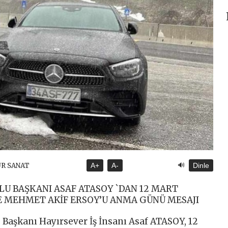
🔊
ÜR SANAT
A+
A-
Dinle
U BAŞKANI ASAF ATASOY `DAN 12 MART
E MEHMET AKİF ERSOY’U ANMA GÜNÜ MESAJI
aşkanı Hayırsever İş İnsanı Asaf ATASOY, 12