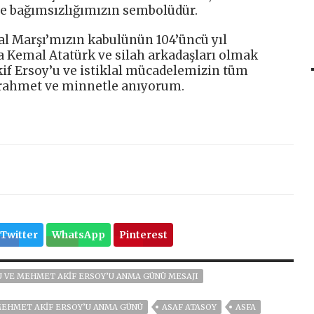
 ve bağımsızlığımızın sembolüdür.
lal Marşı’mızın kabulünün 104’üncü yıl
 Kemal Atatürk ve silah arkadaşları olmak
if Ersoy’u ve istiklal mücadelemizin tüm
 rahmet ve minnetle anıyorum.
Twitter
WhatsApp
Pinterest
Ü VE MEHMET AKİF ERSOY’U ANMA GÜNÜ MESAJI
 MEHMET AKIF ERSOY’U ANMA GÜNÜ
ASAF ATASOY
ASFA