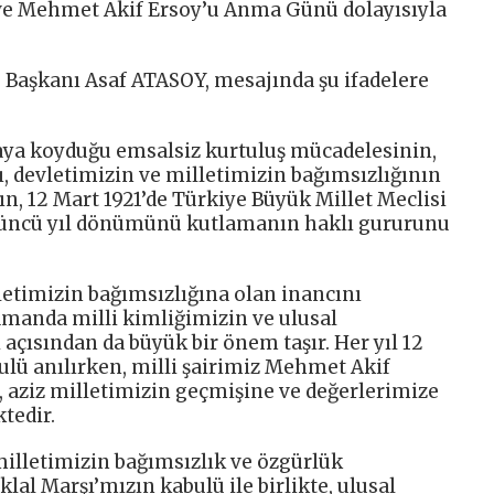
 ve Mehmet Akif Ersoy’u Anma Günü dolayısıyla
aşkanı Asaf ATASOY, mesajında şu ifadelere
aya koyduğu emsalsiz kurtuluş mücadelesinin,
nı, devletimizin ve milletimizin bağımsızlığının
n, 12 Mart 1921’de Türkiye Büyük Millet Meclisi
04’üncü yıl dönümünü kutlamanın haklı gururunu
letimizin bağımsızlığına olan inancını
zamanda milli kimliğimizin ve ulusal
açısından da büyük bir önem taşır. Her yıl 12
ulü anılırken, milli şairimiz Mehmet Akif
 aziz milletimizin geçmişine ve değerlerimize
tedir.
 milletimizin bağımsızlık ve özgürlük
lal Marşı’mızın kabulü ile birlikte, ulusal