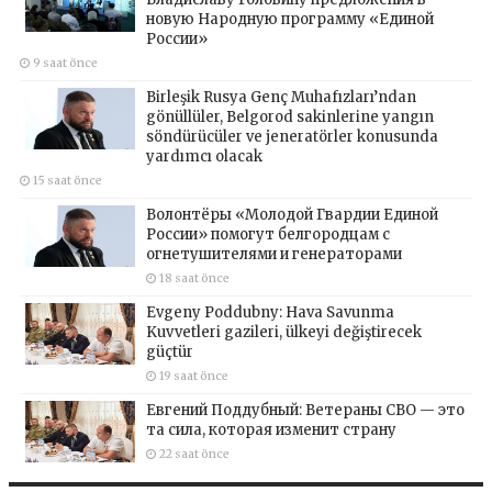
новую Народную программу «Единой
России»
9 saat önce
Birleşik Rusya Genç Muhafızları’ndan
gönüllüler, Belgorod sakinlerine yangın
söndürücüler ve jeneratörler konusunda
yardımcı olacak
15 saat önce
Волонтёры «Молодой Гвардии Единой
России» помогут белгородцам с
огнетушителями и генераторами
18 saat önce
Evgeny Poddubny: Hava Savunma
Kuvvetleri gazileri, ülkeyi değiştirecek
güçtür
19 saat önce
Евгений Поддубный: Ветераны СВО — это
та сила, которая изменит страну
22 saat önce