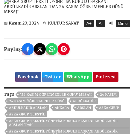
🔊
📅 Kasım 23, 2024
📂 KÜLTÜR SANAT
A+
A-
Dinle
Paylaş:
Facebook
Twitter
WhatsApp
Pinterest
Tags
‘24 KASIM ÖĞRETMENLER GÜNÜ’ MESAJI
24 KASIM
24 KASIM ÖĞRETMENLER GÜNÜ
ABDÜLKADIR
ABDÜLKADİR ARSLAN
ANKARA
ARSLAN
ASKA GRUP
ASKA GRUP TEKSTIL
ASKA GRUP TEKSTİL YÖNETİM KURULU BAŞKANI ABDÜLKADİR
ARSLAN `DAN
ASKA GRUP TEKSTİL YÖNETİM KURULU BAŞKANI ABDÜLKADİR