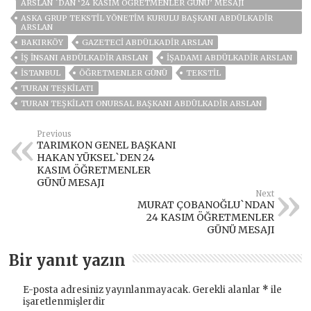
ARSLAN `DAN ‘24 KASIM ÖĞRETMENLER GÜNÜ’ MESAJI
ASKA GRUP TEKSTIL YÖNETIM KURULU BAŞKANI ABDÜLKADIR
ARSLAN
BAKIRKÖY
GAZETECI ABDÜLKADIR ARSLAN
IŞ INSANI ABDÜLKADIR ARSLAN
İŞADAMI ABDÜLKADIR ARSLAN
ISTANBUL
ÖĞRETMENLER GÜNÜ
TEKSTIL
TURAN TEŞKILATI
TURAN TEŞKILATI ONURSAL BAŞKANI ABDÜLKADIR ARSLAN
Previous
TARIMKON GENEL BAŞKANI
HAKAN YÜKSEL`DEN 24
KASIM ÖĞRETMENLER
GÜNÜ MESAJI
Next
MURAT ÇOBANOĞLU`NDAN
24 KASIM ÖĞRETMENLER
GÜNÜ MESAJI
Bir yanıt yazın
E-posta adresiniz yayınlanmayacak.
Gerekli alanlar
*
ile
işaretlenmişlerdir