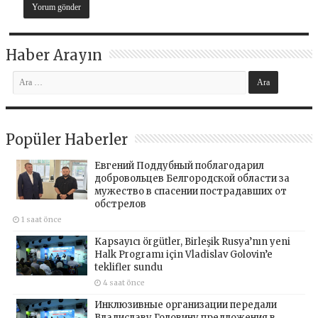
Haber Arayın
Popüler Haberler
Евгений Поддубный поблагодарил
добровольцев Белгородской области за
мужество в спасении пострадавших от
обстрелов
1 saat önce
Kapsayıcı örgütler, Birleşik Rusya’nın yeni
Halk Programı için Vladislav Golovin’e
teklifler sundu
4 saat önce
Инклюзивные организации передали
Владиславу Головину предложения в