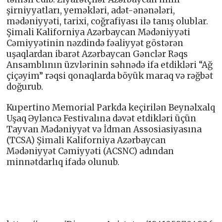
şirniyyatları, yeməkləri, adət-ənənələri,
mədəniyyəti, tarixi, coğrafiyası ilə tanış olublar.
Şimali Kaliforniya Azərbaycan Mədəniyyəti
Cəmiyyətinin nəzdində fəaliyyət göstərən
uşaqlardan ibarət Azərbaycan Gənclər Rəqs
Ansamblının üzvlərinin səhnədə ifa etdikləri “Ağ
çiçəyim” rəqsi qonaqlarda böyük maraq və rəğbət
doğurub.
Kupertino Memorial Parkda keçirilən Beynəlxalq
Uşaq Əyləncə Festivalına dəvət etdikləri üçün
Tayvan Mədəniyyət və İdman Assosiasiyasına
(TCSA) Şimali Kaliforniya Azərbaycan
Mədəniyyət Cəmiyyəti (ACSNC) adından
minnətdarlıq ifadə olunub.