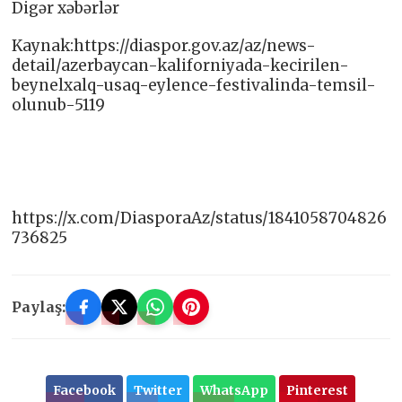
Digər xəbərlər
Kaynak:https://diaspor.gov.az/az/news-
detail/azerbaycan-kaliforniyada-kecirilen-
beynelxalq-usaq-eylence-festivalinda-temsil-
olunub-5119
https://x.com/DiasporaAz/status/1841058704826
736825
Paylaş:
Facebook
Twitter
WhatsApp
Pinterest