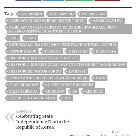
Tags
AZERBAIJAN
AZERBAYCAN
AZƏRBAYCAN
AZƏRBAYCAN DIASPORUNA DƏSTƏK FONDU
AZƏRBAYCAN EVI
AZƏRBAYCAN KALIFORNIYADA KEÇIRILƏN BEYNƏLXALQ UŞAQ
ƏYLƏNCƏ FESTIVALINDA TƏMSIL OLUNUB
BAKI
BAKÜ
BEYNƏLXALQ UŞAQ ƏYLƏNCƏ FESTIVALINDA TƏMSIL OLUNUB
DƏSTƏK FONDU
DIASPOR
DIASPORA
DIASPORLA
DIASPORLA İŞ ÜZRƏ DÖVLƏT KOMITƏSI
DIASPORLA İŞ ÜZRƏ DÖVLƏT KOMITƏSININ SƏDRI FUAD MURADOV
DIASPORUNA DƏSTƏK FONDU
EMBASSY
EMBASSY OF THE REPUBLIC OF AZERBAIJAN
FUAD
FUAD MURADOV
İŞ ÜZRƏ DÖVLƏT KOMITƏSI
KALIFORNIYADA
MURADOV
ÖF
REPUBLIC
REPUBLIC OF AZERBAIJAN
THE
Previous
Celebrating State
Independence Day in the
Republic of Korea
Next