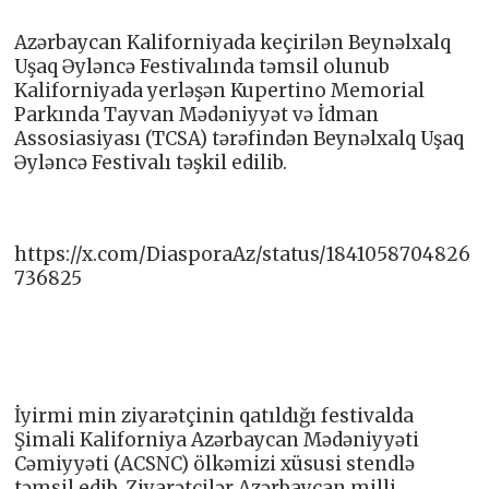
Azərbaycan Kaliforniyada keçirilən Beynəlxalq
Uşaq Əyləncə Festivalında təmsil olunub
Kaliforniyada yerləşən Kupertino Memorial
Parkında Tayvan Mədəniyyət və İdman
Assosiasiyası (TCSA) tərəfindən Beynəlxalq Uşaq
Əyləncə Festivalı təşkil edilib.
https://x.com/DiasporaAz/status/1841058704826
736825
İyirmi min ziyarətçinin qatıldığı festivalda
Şimali Kaliforniya Azərbaycan Mədəniyyəti
Cəmiyyəti (ACSNC) ölkəmizi xüsusi stendlə
təmsil edib. Ziyarətçilər Azərbaycan milli