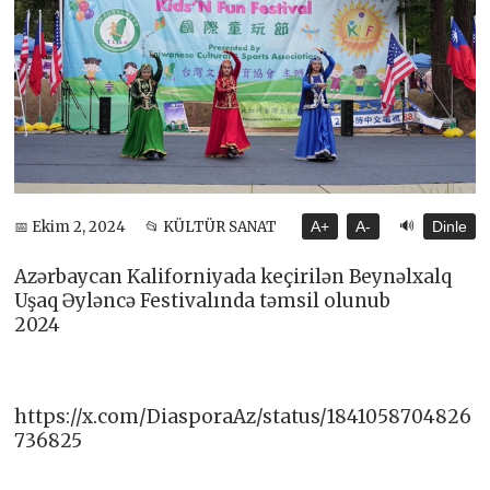
🔊
📅 Ekim 2, 2024
📂 KÜLTÜR SANAT
A+
A-
Dinle
Azərbaycan Kaliforniyada keçirilən Beynəlxalq
Uşaq Əyləncə Festivalında təmsil olunub
2024
https://x.com/DiasporaAz/status/1841058704826
736825