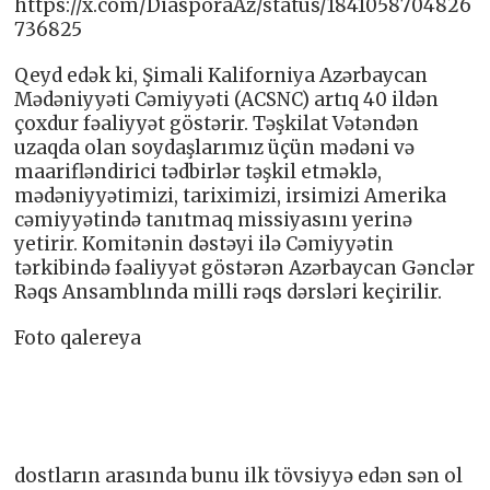
https://x.com/DiasporaAz/status/1841058704826
736825
Qeyd edək ki, Şimali Kaliforniya Azərbaycan
Mədəniyyəti Cəmiyyəti (ACSNC) artıq 40 ildən
çoxdur fəaliyyət göstərir. Təşkilat Vətəndən
uzaqda olan soydaşlarımız üçün mədəni və
maarifləndirici tədbirlər təşkil etməklə,
mədəniyyətimizi, tariximizi, irsimizi Amerika
cəmiyyətində tanıtmaq missiyasını yerinə
yetirir. Komitənin dəstəyi ilə Cəmiyyətin
tərkibində fəaliyyət göstərən Azərbaycan Gənclər
Rəqs Ansamblında milli rəqs dərsləri keçirilir.
Foto qalereya
dostların arasında bunu ilk tövsiyyə edən sən ol