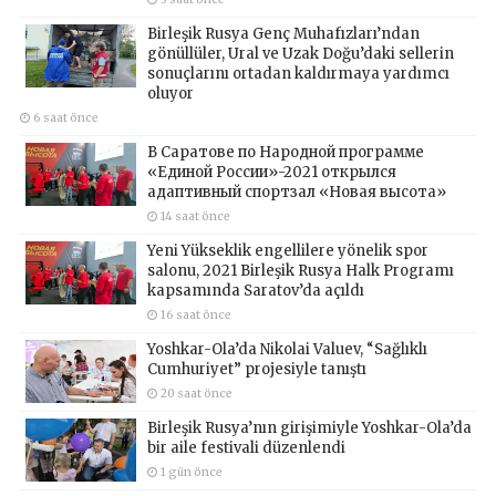
Birleşik Rusya Genç Muhafızları’ndan
gönüllüler, Ural ve Uzak Doğu’daki sellerin
sonuçlarını ortadan kaldırmaya yardımcı
oluyor
6 saat önce
В Саратове по Народной программе
«Единой России»-2021 открылся
адаптивный спортзал «Новая высота»
14 saat önce
Yeni Yükseklik engellilere yönelik spor
salonu, 2021 Birleşik Rusya Halk Programı
kapsamında Saratov’da açıldı
16 saat önce
Yoshkar-Ola’da Nikolai Valuev, “Sağlıklı
Cumhuriyet” projesiyle tanıştı
20 saat önce
Birleşik Rusya’nın girişimiyle Yoshkar-Ola’da
bir aile festivali düzenlendi
1 gün önce