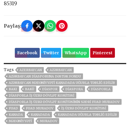
85319
Paylaş:
Facebook
Twitter
WhatsApp
Pinterest
Tags
AZERBAYCAN
AZƏRBAYCAN
AZƏRBAYCAN DIASPORUNA DƏSTƏK FONDU
AZƏRBAYCAN MƏDƏNIYYƏTI KANADADA UĞURLA TƏBLIĞ EDILIB
BAKI
BAKÜ
DIASPOR
DIASPORA
DIASPORLA
DIASPORLA İŞ ÜZRƏ DÖVLƏT KOMITƏSI
DIASPORLA İŞ ÜZRƏ DÖVLƏT KOMITƏSININ SƏDRI FUAD MURADOV
FUAD
FUAD MURADOV
İŞ ÜZRƏ DÖVLƏT KOMITƏSI
KANADA
KANADADA
KANADADA UĞURLA TƏBLIĞ EDILIB
MƏDƏNIYYƏTI
MURADOV