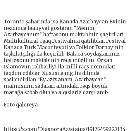
Toronto şəhərində isə Kanada Azərbaycan Evinin
nəzdində fəaliyyət göstərən “Mənim
Azərbaycanım” həftəsonu məktəbinin şagirdləri
Multikultural Uşaq Festivalına qatılıblar. Festival
Kanada Türk Mədəniyyəti və Folklor Dərnəyinin
təşkilatçılığı ilə keçirilib. Balaca soydaşlarımız
həftəsonu məktəbinin rəqs müəllimi Orxan
İslamovun rəhbərliyi ilə milli rəqs nömrələri
təqdim ediblər. Xüsusilə ingilis dilində
səsləndirilən “Ey əziz anam, Azərbaycan”
mahnısının sədaları altındakı rəqs böyük
marağa səbəb olub və alqışlarla qarşılanıb.
Foto qalereya
https://x.com/DiasporaAz/status/19175459227134