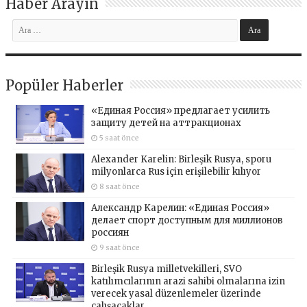
Haber Arayın
Popüler Haberler
«Единая Россия» предлагает усилить
защиту детей на аттракционах
5 saat önce
Alexander Karelin: Birleşik Rusya, sporu
milyonlarca Rus için erişilebilir kılıyor
8 saat önce
Александр Карелин: «Единая Россия»
делает спорт доступным для миллионов
россиян
9 saat önce
Birleşik Rusya milletvekilleri, SVO
katılımcılarının arazi sahibi olmalarına izin
verecek yasal düzenlemeler üzerinde
çalışacaklar