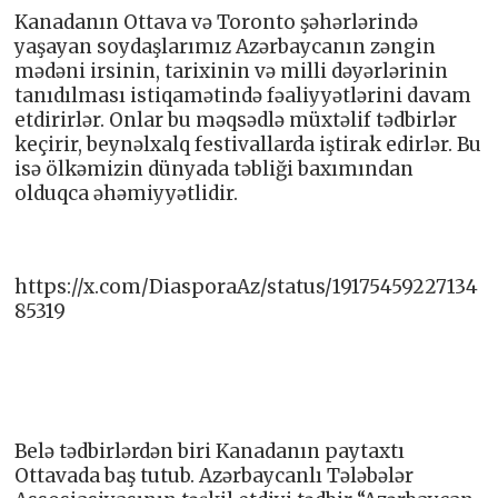
Kanadanın Ottava və Toronto şəhərlərində
yaşayan soydaşlarımız Azərbaycanın zəngin
mədəni irsinin, tarixinin və milli dəyərlərinin
tanıdılması istiqamətində fəaliyyətlərini davam
etdirirlər. Onlar bu məqsədlə müxtəlif tədbirlər
keçirir, beynəlxalq festivallarda iştirak edirlər. Bu
isə ölkəmizin dünyada təbliği baxımından
olduqca əhəmiyyətlidir.
https://x.com/DiasporaAz/status/19175459227134
85319
Belə tədbirlərdən biri Kanadanın paytaxtı
Ottavada baş tutub. Azərbaycanlı Tələbələr