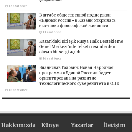
12 saat önce
В штабе общественной поддержки
«Единой России» в Казани открылась
выставка философской живописи
13 saat önce
Kazan’daki Birleşik Rusya Halk Destekleme
Genel Merkezi’nde felsefi resimlerden
oluşan bir sergi açıldı
16 saat önce
Владислав Головин: Новая Народная
программа «Единой России» будет
ориентирована на развитие
технологического суверенитета и ОПК
18 saat önce
Hakkımızda
Künye
Yazarlar
İletişim