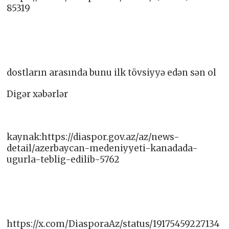
85319
dostların arasında bunu ilk tövsiyyə edən sən ol
Digər xəbərlər
kaynak:https://diaspor.gov.az/az/news-
detail/azerbaycan-medeniyyeti-kanadada-
ugurla-teblig-edilib-5762
https://x.com/DiasporaAz/status/19175459227134