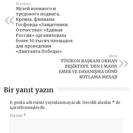
Previous
Музей военного и
трудового подвига,
Кремль, филиалы
Госфонда «Защитники
Отечества»: «Единая
Россия» организовала
более 30 тысяч площадок
для проведения
«Диктанта Победы»
Next
TÜSİKON BAŞKANI ORHAN
BEŞİKTEPE ‘DEN 1 MAYIS
EMEK VE DAYANIŞMA GÜNÜ
KUTLAMA MESAJI
Bir yanıt yazın
E-posta adresiniz yayınlanmayacak.
Gerekli alanlar
*
ile
işaretlenmişlerdir
Yorum
*