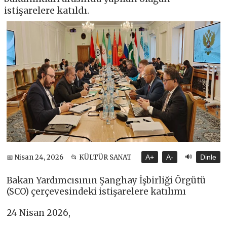
istişarelere katıldı.
🔊
📅 Nisan 24, 2026
📂 KÜLTÜR SANAT
A+
A-
Dinle
Bakan Yardımcısının Şanghay İşbirliği Örgütü
(SCO) çerçevesindeki istişarelere katılımı
24 Nisan 2026,