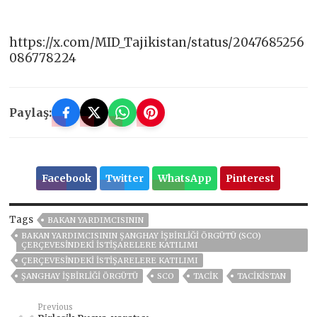
https://x.com/MID_Tajikistan/status/2047685256
086778224
Paylaş:
Facebook
Twitter
WhatsApp
Pinterest
Tags
BAKAN YARDIMCISININ
BAKAN YARDIMCISININ ŞANGHAY İŞBIRLIĞI ÖRGÜTÜ (SCO)
ÇERÇEVESINDEKI ISTIŞARELERE KATILIMI
ÇERÇEVESINDEKI ISTIŞARELERE KATILIMI
ŞANGHAY İŞBIRLIĞI ÖRGÜTÜ
SCO
TACİK
TACİKİSTAN
Previous