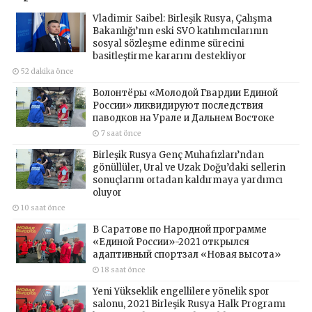
Vladimir Saibel: Birleşik Rusya, Çalışma
Bakanlığı’nın eski SVO katılımcılarının
sosyal sözleşme edinme sürecini
basitleştirme kararını destekliyor
52 dakika önce
Волонтёры «Молодой Гвардии Единой
России» ликвидируют последствия
паводков на Урале и Дальнем Востоке
7 saat önce
Birleşik Rusya Genç Muhafızları’ndan
gönüllüler, Ural ve Uzak Doğu’daki sellerin
sonuçlarını ortadan kaldırmaya yardımcı
oluyor
10 saat önce
В Саратове по Народной программе
«Единой России»-2021 открылся
адаптивный спортзал «Новая высота»
18 saat önce
Yeni Yükseklik engellilere yönelik spor
salonu, 2021 Birleşik Rusya Halk Programı