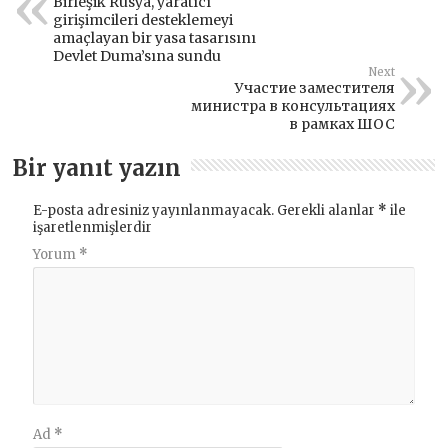
Birleşik Rusya, yaratıcı
girişimcileri desteklemeyi
amaçlayan bir yasa tasarısını
Devlet Duma’sına sundu
Next
Участие заместителя
министра в консультациях
в рамках ШОС
Bir yanıt yazın
E-posta adresiniz yayınlanmayacak.
Gerekli alanlar
*
ile
işaretlenmişlerdir
Yorum
*
Ad
*