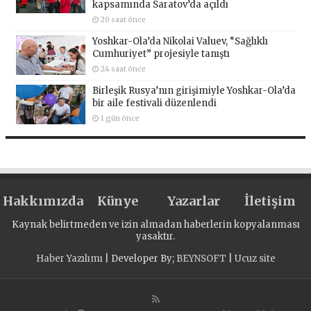
kapsamında Saratov’da açıldı
20 saat önce
Yoshkar-Ola’da Nikolai Valuev, “Sağlıklı
Cumhuriyet” projesiyle tanıştı
24 saat önce
Birleşik Rusya’nın girişimiyle Yoshkar-Ola’da
bir aile festivali düzenlendi
1 gün önce
Hakkımızda
Künye
Yazarlar
İletişim
Kaynak belirtmeden ve izin almadan haberlerin kopyalanması
yasaktır.
Haber Yazılımı
| Developer By;
BEYNSOFT
|
Ucuz site