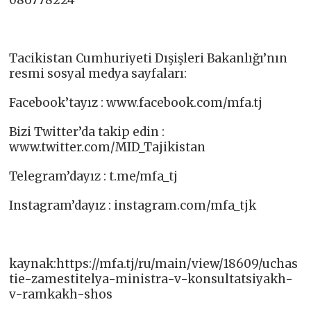
086778224
Tacikistan Cumhuriyeti Dışişleri Bakanlığı’nın
resmi sosyal medya sayfaları:
Facebook’tayız : www.facebook.com/mfa.tj​
Bizi Twitter’da takip edin :
www.twitter.com/MID_Tajikistan
Telegram’dayız : t.me/mfa_tj​
Instagram’dayız : instagram.com/mfa_tjk​
kaynak:https://mfa.tj/ru/main/view/18609/uchas
tie-zamestitelya-ministra-v-konsultatsiyakh-
v-ramkakh-shos