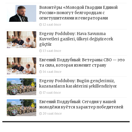
Волонтёры «Молодой Гвардии Единой
России» помогут белгородцам с
огнетушителями и генераторами
12 saat önce
Evgeny Poddubny: Hava Savunma
Kuvvetleri gazileri, ülkeyi değiştirecek
güçtür
13 saat önce
Евгений Поддубный: Ветераны СВО — это
та сила, которая изменит страну
16 saat önce
Evgeny Poddubny: Bugün gençlerimiz,
kazananların karakterini şekillendiriyor
17 saat önce
Евгений Поддубный: Сегодня у нашей
молодёжи куётся характер победителей
20 saat önce