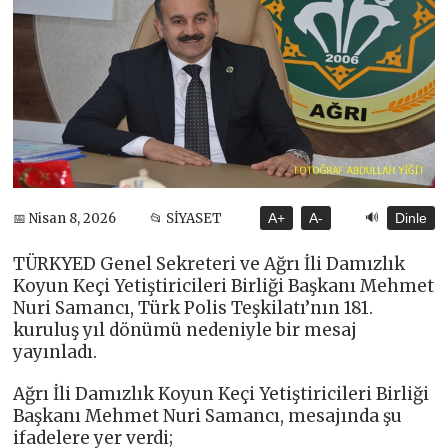
🔊
📅 Nisan 8, 2026
📂 SİYASET
A+
A-
Dinle
TÜRKYED Genel Sekreteri ve Ağrı İli Damızlık
Koyun Keçi Yetiştiricileri Birliği Başkanı Mehmet
Nuri Samancı, Türk Polis Teşkilatı’nın 181.
kuruluş yıl dönümü nedeniyle bir mesaj
yayınladı.
Ağrı İli Damızlık Koyun Keçi Yetiştiricileri Birliği
Başkanı Mehmet Nuri Samancı, mesajında şu
ifadelere yer verdi;