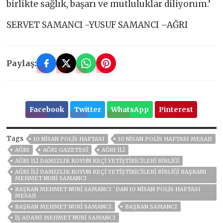
birlikte sağlık, başarı ve mutluluklar diliyorum.’
SERVET SAMANCI -YUSUF SAMANCI –AĞRI
Paylaş:
Facebook
Twitter
WhatsApp
Pinterest
Tags
10 NİSAN POLİS HAFTASI
10 NİSAN POLİS HAFTASI MESAJI
AĞRI
AĞRI GAZETESİ
AĞRI ILI
AĞRI İLI DAMIZLIK KOYUN KEÇI YETIŞTIRICILERI BIRLIĞI
AĞRI İLI DAMIZLIK KOYUN KEÇI YETIŞTIRICILERI BIRLIĞI BAŞKANI
MEHMET NURI SAMANCI
BAŞKAN MEHMET NURİ SAMANCI `DAN 10 NİSAN POLİS HAFTASI
MESAJI
BAŞKAN MEHMET NURI SAMANCI
BAŞKAN SAMANCI
IŞ ADAMI MEHMET NURI SAMANCI