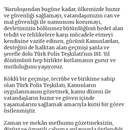
‘Kuruluşundan bugüne kadar, ülkemizde huzur
ve güvenliği sağlamayı, vatandaşımızın can ve
mal güvenliği ile namusunu korumayı,
devletimizin bölünmez bütünlüğünü hedef alan
tehdit ve tehlikelere karşı mücadele etmeyi
kendisine vazife edinen, gücünü Kanunlardan,
desteğini de halktan alan geçmişi şanla ve
şerefle dolu Türk Polis Teşkilatı’nın 181. Yıl
dönümünü hep birlikte kutlamanın gurur ve
mutluluğunu yaşıyoruz.
Köklü bir geçmişe, tecrübe ve birikime sahip
olan Türk Polis Teşkilatı, Kanunların
uygulanmasını gözetmek, kamu düzeni ile
vatandaşların huzur ve güven içinde
yaşamalarını sağlamak amacıyla kutsi bir görev
üstlenmiştir.
Zaman ve mekân mefhumu gözetmeksizin,
dürüst ve özverili çalışma anlayışıyla üstlendiği