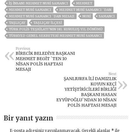
IŞ INSANI MEHMET NURI SAMANCI
MEHMET
MEHMET NURİ SAMANCI
MEHMET NURİ SAMANCI `DAN
MEHMET NURİ SAMANCI `DAN MESAJI
NURI
SAMANCI
TAŞLIÇAY
TAŞLIÇAY ILÇESI
TÜRK POLIS TEŞKILATI’NIN 181. KURULUŞ YIL DÖNÜMÜ
TÜRKYED GENEL SEKRETERI MEHMET NURI SAMANCI
Previous
BİRECİK BELEDİYE BAŞKANI
MEHMET BEGİT `TEN 10
NİSAN POLİS HAFTASI
MESAJI
Next
ŞANLIURFA İLİ DAMIZLIK
KOYUN KEÇİ
YETİŞTİRİCİLERİ BİRLİĞİ
BAŞKANI HASAN
EYYÜPOĞLU`NDAN 10 NİSAN
POLİS HAFTASI MESAJI
Bir yanıt yazın
E-posta adresiniz yayınlanmayacak.
Gerekli alanlar
*
ile