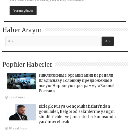
Haber Arayın
Popüler Haberler
Инклюзивные организации передали
Владиславу Головину предложения в
новую Народную программу «Единой
России»
3 saat önce
Birleşik Rusya Genç Muhafızları’ndan
gönüllüler, Belgorod sakinlerine yangın
söndürücüler ve jeneratörler konusunda
yardımcı olacak
10 saat önce