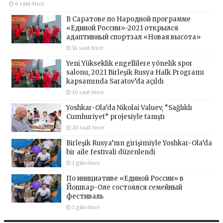
6 saat önce
В Саратове по Народной программе
«Единой России»-2021 открылся
адаптивный спортзал «Новая высота»
14 saat önce
Yeni Yükseklik engellilere yönelik spor
salonu, 2021 Birleşik Rusya Halk Programı
kapsamında Saratov’da açıldı
16 saat önce
Yoshkar-Ola’da Nikolai Valuev, “Sağlıklı
Cumhuriyet” projesiyle tanıştı
20 saat önce
Birleşik Rusya’nın girişimiyle Yoshkar-Ola’da
bir aile festivali düzenlendi
1 gün önce
По инициативе «Единой России» в
Йошкар-Оле состоялся семейный
фестиваль
1 gün önce