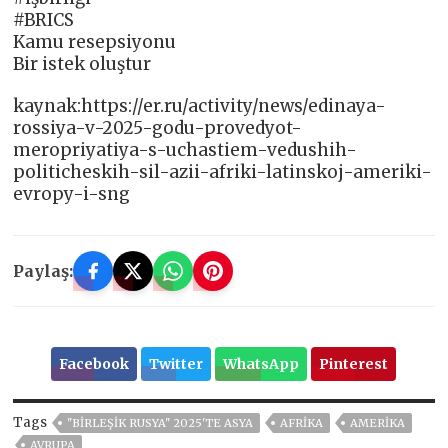
#BRICS
Kamu resepsiyonu
Bir istek oluştur
kaynak:https://er.ru/activity/news/edinaya-
rossiya-v-2025-godu-provedyot-
meropriyatiya-s-uchastiem-vedushih-
politicheskih-sil-azii-afriki-latinskoj-ameriki-
evropy-i-sng
Paylaş:
Facebook
Twitter
WhatsApp
Pinterest
Tags
"BIRLEŞIK RUSYA" 2025'TE ASYA
AFRİKA
AMERIKA
AVRUPA