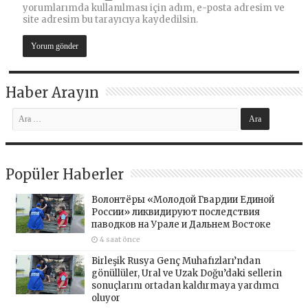
yorumlarımda kullanılması için adım, e-posta adresim ve
site adresim bu tarayıcıya kaydedilsin.
Haber Arayın
Popüler Haberler
Волонтёры «Молодой Гвардии Единой
России» ликвидируют последствия
паводков на Урале и Дальнем Востоке
4 saat önce
Birleşik Rusya Genç Muhafızları’ndan
gönüllüler, Ural ve Uzak Doğu’daki sellerin
sonuçlarını ortadan kaldırmaya yardımcı
oluyor