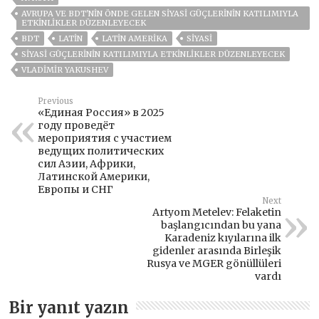
AVRUPA VE BDT'NIN ÖNDE GELEN SIYASI GÜÇLERININ KATILIMIYLA
ETKINLIKLER DÜZENLEYECEK
BDT
LATIN
LATIN AMERIKA
SIYASI
SIYASI GÜÇLERININ KATILIMIYLA ETKINLIKLER DÜZENLEYECEK
VLADIMIR YAKUSHEV
Previous
«Единая Россия» в 2025
году проведёт
мероприятия с участием
ведущих политических
сил Азии, Африки,
Латинской Америки,
Европы и СНГ
Next
Artyom Metelev: Felaketin
başlangıcından bu yana
Karadeniz kıyılarına ilk
gidenler arasında Birleşik
Rusya ve MGER gönüllüleri
vardı
Bir yanıt yazın